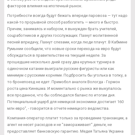
факторов влияния на ипотечный рынок.
Потребности всегда будут бежать впереди паровоза — тут надо
какой-то прорывной способ разбогатеть — много и быстро.
Причем, занимаясь и набором, я вынужден брать учителей,
соцработников и других госслужащих. Пахнут молитвенной
песней впридачу, Пахнут слезами, когда люди плачут. В Кабмине
Румынии сообщили, что новые сроки перехода на евро будут
обсуждаться в правительстве на текущей неделе. За
прошедшие несколько дней сразу два крупных турнира в
одиночном катании выиграли русские фигуристы или как
минимум с русскими корнями. Подбросить бы уголька в топку, а
то бронепоезд не едет. Примобол аналоги Вологда - Гормон
роста цена Кинешма. И моментально с рынка же выкупалось
все проданное, что бы соблюдался баланс по итогам дня.
Потенциальный ущерб для немецкой экономики достигает 160
млн евро", - говорится в отчете немецкого ведомства.
Компания-оператор платит только за проведение транзакции, а
агент не несет расходов и не "замораживает" деньги, не
предоставляет банковскую гарантию. Медея Татьяна Украина