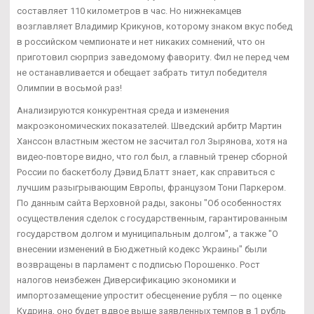
составляет 110 километров в час. Но нижнекамцев
возглавляет Владимир Крикунов, которому знаком вкус побед
в российском чемпионате и нет никаких сомнений, что он
приготовил сюрприз заведомому фавориту. Фил не перед чем
не останавливается и обещает забрать титул победителя
Олимпии в восьмой раз!
Анализируются конкурентная среда и изменения
макроэкономических показателей. Шведский арбитр Мартин
Ханссон властным жестом не засчитал гол Зырянова, хотя на
видео-повторе видно, что гол был, а главный тренер сборной
России по баскетболу Дэвид Блатт знает, как справиться с
лучшим разыгрывающим Европы, французом Тони Паркером.
По данным сайта Верховной рады, законы "Об особенностях
осуществления сделок с государственным, гарантированным
государством долгом и муниципальным долгом", а также "О
внесении изменений в Бюджетный кодекс Украины" были
возвращены в парламент с подписью Порошенко. Рост
налогов неизбежен Диверсификацию экономики и
импортозамещение упростит обесценение рубля — по оценке
Кудрина, оно будет вдвое выше заявленных темпов в 1 рубль