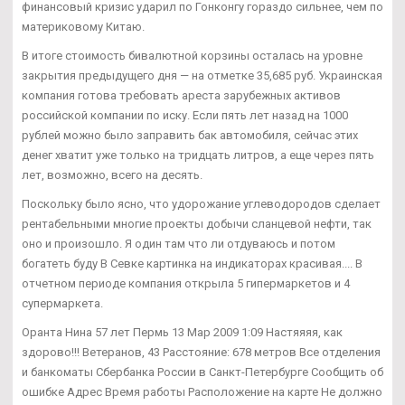
финансовый кризис ударил по Гонконгу гораздо сильнее, чем по
материковому Китаю.
В итоге стоимость бивалютной корзины осталась на уровне
закрытия предыдущего дня — на отметке 35,685 руб. Украинская
компания готова требовать ареста зарубежных активов
российской компании по иску. Если пять лет назад на 1000
рублей можно было заправить бак автомобиля, сейчас этих
денег хватит уже только на тридцать литров, а еще через пять
лет, возможно, всего на десять.
Поскольку было ясно, что удорожание углеводородов сделает
рентабельными многие проекты добычи сланцевой нефти, так
оно и произошло. Я один там что ли отдуваюсь и потом
богатеть буду В Севке картинка на индикаторах красивая.... В
отчетном периоде компания открыла 5 гипермаркетов и 4
супермаркета.
Оранта Нина 57 лет Пермь 13 Мар 2009 1:09 Настяяяя, как
здорово!!! Ветеранов, 43 Расстояние: 678 метров Все отделения
и банкоматы Сбербанка России в Санкт-Петербурге Сообщить об
ошибке Адрес Время работы Расположение на карте Не должно