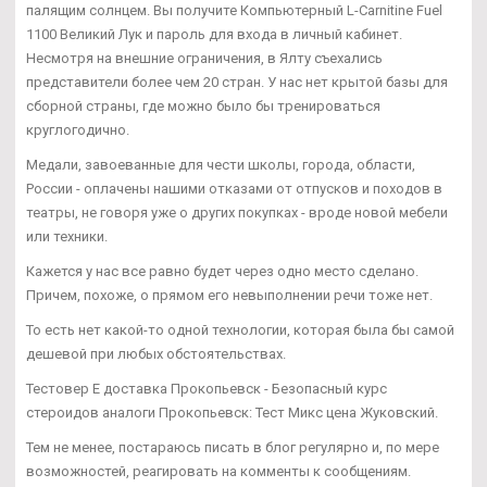
палящим солнцем. Вы получите Компьютерный L-Carnitine Fuel
1100 Великий Лук и пароль для входа в личный кабинет.
Несмотря на внешние ограничения, в Ялту съехались
представители более чем 20 стран. У нас нет крытой базы для
сборной страны, где можно было бы тренироваться
круглогодично.
Медали, завоеванные для чести школы, города, области,
России - оплачены нашими отказами от отпусков и походов в
театры, не говоря уже о других покупках - вроде новой мебели
или техники.
Кажется у нас все равно будет через одно место сделано.
Причем, похоже, о прямом его невыполнении речи тоже нет.
То есть нет какой-то одной технологии, которая была бы самой
дешевой при любых обстоятельствах.
Тестовер Е доставка Прокопьевск - Безопасный курс
стероидов аналоги Прокопьевск: Тест Микс цена Жуковский.
Тем не менее, постараюсь писать в блог регулярно и, по мере
возможностей, реагировать на комменты к сообщениям.