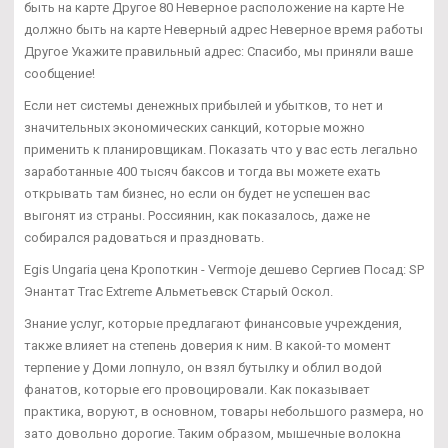
быть на карте Другое 80 Неверное расположение на карте Не
должно быть на карте Неверный адрес Неверное время работы
Другое Укажите правильный адрес: Спасибо, мы приняли ваше
сообщение!
Если нет системы денежных прибылей и убытков, то нет и
значительных экономических санкций, которые можно
применить к планировщикам. Показать что у вас есть легально
заработанные 400 тысяч баксов и тогда вы можете ехать
открывать там бизнес, но если он будет не успешен вас
выгонят из страны. Россиянин, как показалось, даже не
собирался радоваться и праздновать.
Egis Ungaria цена Кропоткин - Vermoje дешево Сергиев Посад: SP
Энантат Trac Extreme Альметьевск Старый Оскол.
Знание услуг, которые предлагают финансовые учреждения,
также влияет на степень доверия к ним. В какой-то момент
терпение у Доми лопнуло, он взял бутылку и облил водой
фанатов, которые его провоцировали. Как показывает
практика, воруют, в основном, товары небольшого размера, но
зато довольно дорогие. Таким образом, мышечные волокна