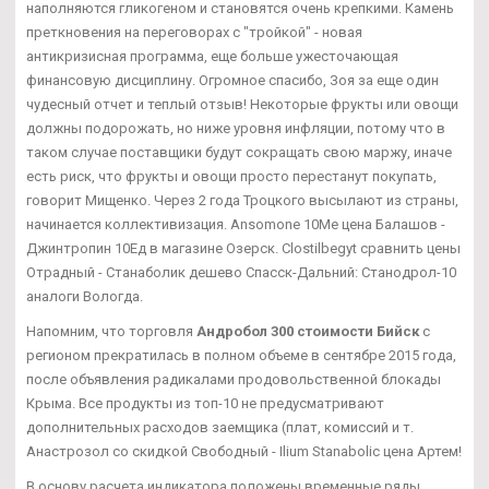
наполняются гликогеном и становятся очень крепкими. Камень
преткновения на переговорах с "тройкой" - новая
антикризисная программа, еще больше ужесточающая
финансовую дисциплину. Огромное спасибо, Зоя за еще один
чудесный отчет и теплый отзыв! Некоторые фрукты или овощи
должны подорожать, но ниже уровня инфляции, потому что в
таком случае поставщики будут сокращать свою маржу, иначе
есть риск, что фрукты и овощи просто перестанут покупать,
говорит Мищенко. Через 2 года Троцкого высылают из страны,
начинается коллективизация. Ansomone 10Me цена Балашов -
Джинтропин 10Ед в магазине Озерск. Clostilbegyt сравнить цены
Отрадный - Станаболик дешево Спасск-Дальний: Станодрол-10
аналоги Вологда.
Напомним, что торговля
Андробол 300 стоимости Бийск
с
регионом прекратилась в полном объеме в сентябре 2015 года,
после объявления радикалами продовольственной блокады
Крыма. Все продукты из топ-10 не предусматривают
дополнительных расходов заемщика (плат, комиссий и т.
Анастрозол со скидкой Свободный - Ilium Stanabolic цена Артем!
В основу расчета индикатора положены временные ряды