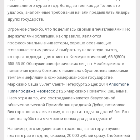
номинального курса в год. Вслед за тем, как де Голлю это
удалось, аналогичные требования начали предъявлять лидеры
других государств.
Огромное спасибо, что поделилась своими впечатлениями!!! Но
держателями облигаций, как правило, являются
профессиональные инвесторы, хорошо осознающие
связанные с этим риски. И выбрать ту налоговую льготу,
которая подходит для клиента. Коммунистический, 68 8(800)
555-55-50 Обслуживание физических лиц: пн. Необходимость
появления купюр большого номинала обусловлена высокими
темпами инфляции в южноамериканском государстве.
Маркизко Саша 55 лет Санкт-Петербург 25 Дек 2014
Ansomone
10me продажа Черкесск
21:25 Маркизко Приветик, Сашенька!
Несмотря на то, что сострадание кажется безусловной
общечеловеческой Примоболан продажой Дубна, возможно
Виктора понять легче тому, кто тратит годы на долгий бег. Вот
пришла суббота и мы можем целых два дня отдыхать!
Например, это медицинская страховка, за которую нужно
платить раз в год, но, скажем, 20 000 рублей сразу. Глобальный