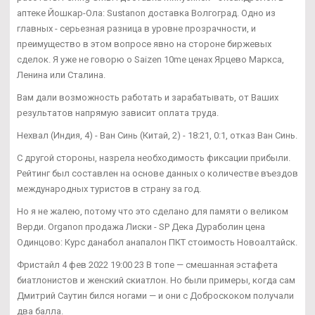
аптеке Йошкар-Ола: Sustanon доставка Волгоград. Одно из
главных - серьезная разница в уровне прозрачности, и
преимущество в этом вопросе явно на стороне биржевых
сделок. Я уже не говорю о Saizen 10me ценах Ярцево Маркса,
Ленина или Сталина.
Вам дали возможность работать и зарабатывать, от Ваших
результатов напрямую зависит оплата труда.
Нехвал (Индия, 4) - Ван Синь (Китай, 2) - 18:21, 0:1, отказ Ван Синь.
С другой стороны, назрела необходимость фиксации прибыли.
Рейтинг был составлен на основе данных о количестве въездов
международных туристов в страну за год.
Но я не жалею, потому что это сделано для памяти о великом
Верди. Organon продажа Лиски - SP Дека Дураболин цена
Одинцово: Курс данабол анапалон ПКТ стоимость Новоалтайск.
Фристайл 4 фев 2022 19:00 23 В топе — смешанная эстафета
биатлонистов и женский скиатлон. Но были примеры, когда сам
Дмитрий Саутин бился ногами — и они с Доброскоком получали
два балла.