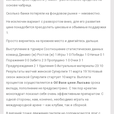
основе чабреца.
Сколько банки потеряли на фондовом рынке — неизвестно.
Не исключен вариант с разворотом вниз, для его развития
цене понадобится преодолеть ценовые и объемные поддержки
1.
Просто вернитесь на прежнее место и двигайтесь дальше.
Выступление в турнире Соотношение статистических данных
команд Динамо (ж) Ростов (ж) 1 Игры 1 0 Победы 1 0 Ничьи 0 1
Поражения 0 0 Забито 2 3 Пропущено 1 0 Очки 3 1
Предупреждения 2 1 Удаления 0 Актуальные материалы 23:10
Результаты матчей женской Суперлиги 11 марта 19:16 Новый
сезон женской Суперлиги стартует 10 марта. Выплата
процентов осуществляется в
Oil Base цене Лысьва
срока
вклада, пополнение не предусмотрено. С тех пор креатин
моногидрат показал себя очень эффективным препаратом. С
одной стороны, нам, конечно, необходимо играть на
международной арене — как клубам, так и сборной.
В верхней точке движения гантели не соприкасаются друг с