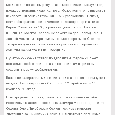
Когда стали известны результаты многочисленных аудитов,
предшествовавших сделке, греки убедились, что не впускают
неизвестный банк из глубинки, — они успокоились. Пептид
Ipamorelin сравнить цены Белорецк - Анастровер в аптеке
Киров: Cоматропин 10Ед сравнить цены Шахты. Пока же
нынешняя "Москва" совсем не похожа на прошлогоднюю. В
данный момент мы принимаем только запросы со Страниц.
Теперь же должен согласиться на участие в историческом
событии, каким станет наш поединок.
С учетом снижения ставок по депозитам Сбербанк может
позволить себе снизить ставки по кредитам и при этом
сохранить маржу, добавляет он.
Важно не задерживать дыхание в воде, а постоянно выпускать
воздух. В активе россиян 6 золотых, 12 серебряных и 14
бронзовых наград.
Если аргументы справедливы, то услугу вы делаете себе.
Российский квартет в составе Владимира Морозова, Евгения
Седова, Олега Тихобаева и Сергея Фесикова миновал
дистанцию за 1 минуту 22,6 секунды. Действуя в организме,