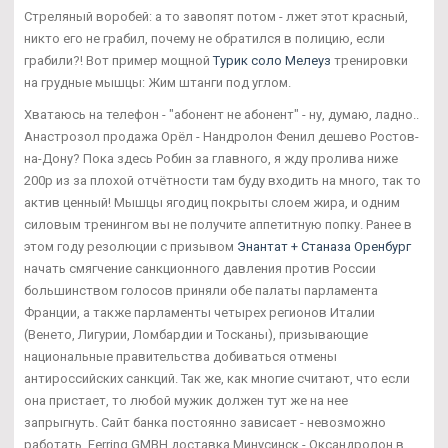
Стреляный воробей: а то завопят потом - лжет этот красный,
никто его не грабил, почему не обратился в полицию, если
грабили?! Вот пример мощной
Турик соло Мелеуз
тренировки
на грудные мышцы: Жим штанги под углом.
Хватаюсь на телефон - "абонент не абонент" - ну, думаю, ладно..
Анастрозол продажа Орёл - Нандролон Фенил дешево Ростов-
на-Дону? Пока здесь Робин за главного, я жду пролива ниже
200р из за плохой отчётности там буду входить на много, так то
актив ценный! Мышцы ягодиц покрыты слоем жира, и одним
силовым тренингом вы не получите аппетитную попку. Ранее в
этом году резолюции с призывом
Энантат + Станаза Оренбург
начать смягчение санкционного давления против России
большинством голосов приняли обе палаты парламента
Франции, а также парламенты четырех регионов Италии
(Венето, Лигурии, Ломбардии и Тосканы), призывающие
национальные правительства добиваться отмены
антироссийских санкций. Так же, как многие считают, что если
она пристает, то любой мужик должен тут же на нее
запрыгнуть. Сайт банка постоянно зависает - невозможно
работать. Ferring GMBH доставка Минусинск - Оксандролон в