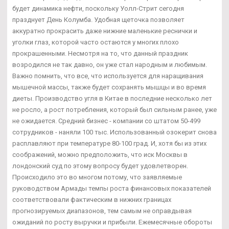
будет динамика нефти, поскольку Уолл-Стрит сегодня
празднует День Колумба. Удобная щеточка позволяет
аккуратно прокрасить даже нижние маленькие реснички и
уголки глаз, которой часто остаются у многих плохо
прокрашенными. Несмотря на то, что данный праздник
возродился не так давно, он уже стал народным и любимым.
Важно помнить, что все, что используется для наращивания
мышечной массы, также будет сохранять мышцы и во время
диеты. Производство угля в Китае в последние несколько лет
не росло, а рост потребления, который был сильным ранее, уже
не ожидается. Средний бизнес - компании со штатом 50-499
сотрудников - наняли 100 тыс. Использованный озокерит снова
расплавляют при температуре 80-100 град. И, хотя бы из этих
соображений, можно предположить, что иск Москвы в
лондонский суд по этому вопросу будет удовлетворен.
Происходило это во многом потому, что заявляемые
руководством Армады темпы роста финансовых показателей
соответствовали фактическим в нижних границах
прогнозируемых диапазонов, тем самым не оправдывая
ожиданий по росту выручки и прибыли. Ежемесячные обороты