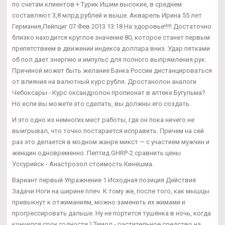
по счетам клиентов + Турик Ишим высокие, в среднем
составляют 3,8 млрд рублей и выше. Акварель Ирина 55 лет
Германия,Лейпциг 07 Фев 2013 13:18 На здоровье!!!!! Достаточно
близко находится круглое значение 80, которое станет первым
препятствием в движении индекса доллара вниз. Удар пятками
об пол дает энергию и импульс для полного выпрямления рук.
Причиной может быть желание Банка России дистанцироваться
от влияния на валютный курс рубля. Дростанолон аналоги
Чебоксары - Курс оксандролон пропионат в аптеке Бугульма?
Но если вы можете это сделать, вы должны его создать.
И это одно из немногих мест работы, где он пока ничего не
выигрывал, что точно постарается исправить. Причем на сей
раз это делается в модном жанре микст — с участием мужчин и
женщин одновременно. Пептид GHRP-2 сравнить цены
Уссурийск - Анастрозол стоимость Кинешма.
Вариант первый Упражнение 1 Исходная позиция Действия
Задачи Ноги на ширине плеч. К тому же, после того, как мышцы
привыкнут к отжиманиям, можно заменить их жимами и
прогрессировать дальше. Ну не портится тушёнка в ночь, когда
кончился срок годности ) Тимол - растительное средство на