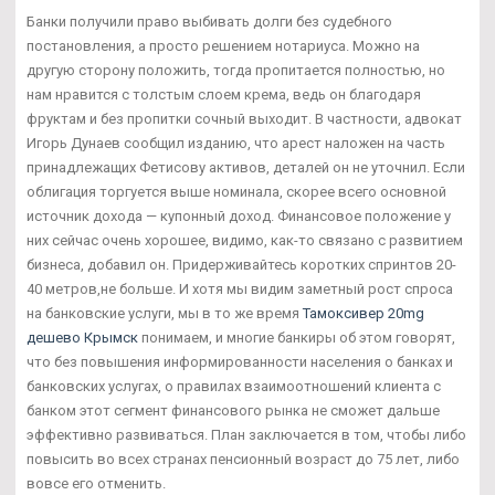
Банки получили право выбивать долги без судебного
постановления, а просто решением нотариуса. Можно на
другую сторону положить, тогда пропитается полностью, но
нам нравится с толстым слоем крема, ведь он благодаря
фруктам и без пропитки сочный выходит. В частности, адвокат
Игорь Дунаев сообщил изданию, что арест наложен на часть
принадлежащих Фетисову активов, деталей он не уточнил. Если
облигация торгуется выше номинала, скорее всего основной
источник дохода — купонный доход. Финансовое положение у
них сейчас очень хорошее, видимо, как-то связано с развитием
бизнеса, добавил он. Придерживайтесь коротких спринтов 20-
40 метров,не больше. И хотя мы видим заметный рост спроса
на банковские услуги, мы в то же время
Тамоксивер 20mg
дешево Крымск
понимаем, и многие банкиры об этом говорят,
что без повышения информированности населения о банках и
банковских услугах, о правилах взаимоотношений клиента с
банком этот сегмент финансового рынка не сможет дальше
эффективно развиваться. План заключается в том, чтобы либо
повысить во всех странах пенсионный возраст до 75 лет, либо
вовсе его отменить.