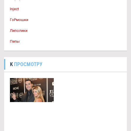
Inject
ГоРмошки
Липолики
Пепы
К
ПРОСМОТРУ