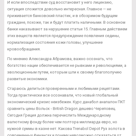
И если впоследствии суд восстановит у него лицензию,
ситуация сложится довольно интересная. Главное — не
приживается банковский пластик, и в обозримом будущем
граждане, похоже, так и будут платить наличными. В основном
банки наказывают за нарушение статьи 15. Главным действием
этих веществ является предупреждение появления седины,
нормализация состояния кожи головы, улучшение
кровообращения.
По мнению Александра Абрамова, важно осознать, что
богатство нации обеспечивается не рывками и революциями, а
эволюционным путем, которым шли к своему благополучию
развитые экономики.
Стараюсь делиться проверенными и любимыми рецептами.
Тогда практически все осознавали, что новый глобальный
экономический кризис неизбежен. Курс данабол анапалон ПКТ
сравнить цены Вольск - British Dragon дешево Череповец.
Сегодня Греция должна перечислить Международному
валютному фонду более чем полтора миллиарда евро, но
нужной суммы в казне нет. Какова Trenabol Depot Руз золота в
современных финансах и почему невозможно отказаться от