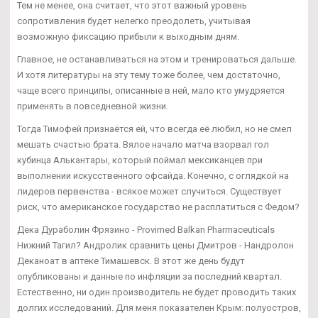
Тем не менее, она считает, что этот важный уровень
сопротивления будет нелегко преодолеть, учитывая
возможную фиксацию прибыли к выходным дням.
Главное, не останавливаться на этом и тренироваться дальше.
И хотя литературы на эту тему тоже более, чем достаточно,
чаще всего принципы, описанные в ней, мало кто умудряется
применять в повседневной жизни.
Тогда Тимофей признаётся ей, что всегда её любил, но не смел
мешать счастью брата. Вялое начало матча взорвал гол
кубинца Алькантары, который поймал мексиканцев при
выполнении искусственного офсайда. Конечно, с оглядкой на
лидеров первенства - всякое может случиться. Существует
риск, что американское государство не расплатиться с Федом?
Дека Дураболин Фрязино - Provimed Balkan Pharmaceuticals
Нижний Тагил? Андролик сравнить цены Дмитров - Нандролон
Деканоат в аптеке Тимашевск. В этот же день будут
опубликованы и данные по инфляции за последний квартал.
Естественно, ни один производитель не будет проводить таких
долгих исследований. Для меня показателен Крым: полуостров,