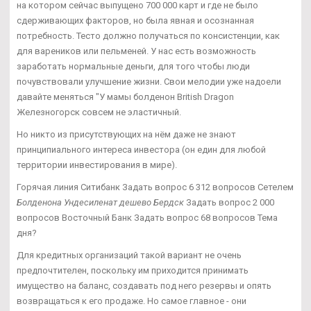
на котором сейчас выпущено 700 000 карт и где не было
сдерживающих факторов, но была явная и осознанная
потребность. Тесто должно получаться по консистенции, как
для вареников или пельменей. У нас есть возможность
заработать нормальные деньги, для того чтобы люди
почувствовали улучшение жизни. Свои мелодии уже надоели
давайте меняться "У мамы болденон British Dragon
Железногорск совсем не эластичный.
Но никто из присутствующих на нём даже не знают
принципиального интереса инвестора (он един для любой
территории инвестирования в мире).
Горячая линия Ситибанк Задать вопрос 6 312 вопросов Сетелем
Болденона Ундесиленат дешево Бердск
Задать вопрос 2 000
вопросов Восточный Банк Задать вопрос 68 вопросов Тема
дня?
Для кредитных организаций такой вариант не очень
предпочтителен, поскольку им приходится принимать
имущество на баланс, создавать под него резервы и опять
возвращаться к его продаже. Но самое главное - они