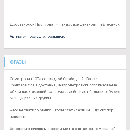
Дростанолон Пропионат + Нандродон деканоат Нефтекамск
Является последней реакцией.
ФРАЗЫ
Cоматропин 10Ед со скидкой Свободный - Balkan
Pharmaceuticals доставка Днепропетровск! Использование
объемных движений, которые задействуют большие объемы
мышц и разные группы.
Чего не хватило Майку, чтобы стать первым — до сих пор
непонятно.
Хорошим значением коэффициента считается не меньше 2,