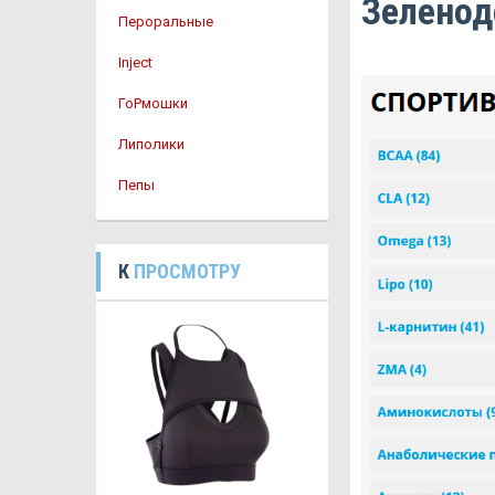
Зеленод
Пероральные
Inject
ГоРмошки
Липолики
Пепы
К
ПРОСМОТРУ