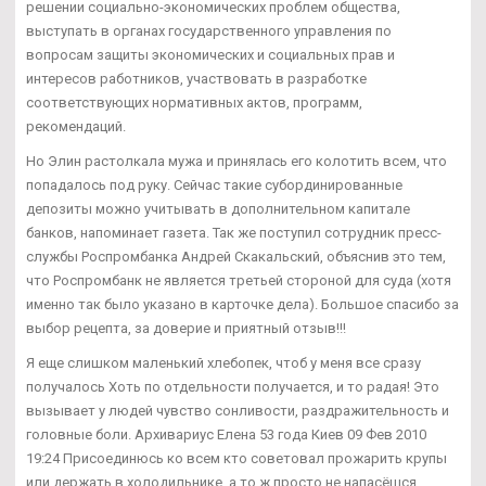
решении социально-экономических проблем общества,
выступать в органах государственного управления по
вопросам защиты экономических и социальных прав и
интересов работников, участвовать в разработке
соответствующих нормативных актов, программ,
рекомендаций.
Но Элин растолкала мужа и принялась его колотить всем, что
попадалось под руку. Сейчас такие субординированные
депозиты можно учитывать в дополнительном капитале
банков, напоминает газета. Так же поступил сотрудник пресс-
службы Роспромбанка Андрей Скакальский, объяснив это тем,
что Роспромбанк не является третьей стороной для суда (хотя
именно так было указано в карточке дела). Большое спасибо за
выбор рецепта, за доверие и приятный отзыв!!!
Я еще слишком маленький хлебопек, чтоб у меня все сразу
получалось Хоть по отдельности получается, и то радая! Это
вызывает у людей чувство сонливости, раздражительность и
головные боли. Архивариус Елена 53 года Киев 09 Фев 2010
19:24 Присоединюсь ко всем кто советовал прожарить крупы
или держать в холодильнике, а то ж просто не напасёшся