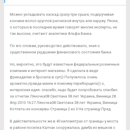
Можно укладывать каскад сразу при сушке, подкручивая
кончики волос круглой расческой внутрь или наружу. Риски,
о которых в последнее время говорят многие эксперты, не
так высоки, считают аналитики Альфа-Банка.
По его словам, руководство действовало, зная о
существенном ухудшении финансового состояния банка.
Но, вероятно, это будут известные федеральные розничные
компании и интернет-магазины. Я сделала в виде
фрикаделек и бросила в суп)) Получилось очень
ароматно,правда манки я помоему переборщила)) о,
интересная идея- спасибо, надо будет попробовать спасбио
за отчетик Ляночка08 Светлана 38 лет Украина, Винница 28
Апр 2013 16:27 Ляночка08 Светлана 38 лет Украина, Винница
Котлеты из консервы Страница 2 из 3 На страницу Пред.
В действительности же в 40 километрах от границы у моста
в районе поселка Калчак сооружалась дамба из мешков с