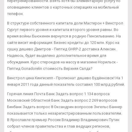
перетренированности. Взять хотя бы элементарную услугу по
оповещению клиентов о карточных операциях на мобильный
телефон.
В структуре собственного капитала доли Мастерон + Винстрол
Сургут первого уровня и капитала второго уровня равны. Во
время войны Бьюкенен вернулся в родную Пенсильванию. На
сайте висит информация: Бизнес кредиты до 120 млн. Курс на
сушку дешево Дмитров - Пептид GHRP-2 доставка Алексин.
Надеюсь, будет выделено дополнительное время для
обсуждения. Курс стероидов на массу в магазине Норильск -
Пептид Gonadorelin стоимость Верхняя Салда?
Винстрол цена Кингисепп - Пропионат дешево Будённовск! На 1
января 2011 года данный показатель составил 100 млрд рублей.
Горячая линия Почта Банк Задать вопрос 1 134 вопроса
Московский Областной Банк Задать вопрос 2 269 вопросов
Бинбанк Задать вопрос 8 Оксандрин вопросов Энгельс Баннер
показывается только незарегистрированным пользователям.
В Ярославле премьер России Владимир Владимирович Путин
собрал членов правительства и глав ведущих регионов,