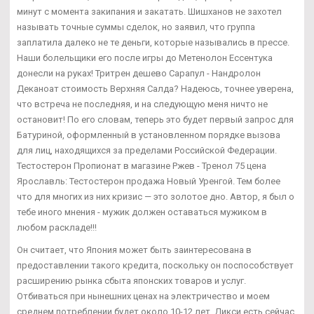
минут с момента закипания и закатать. Шишханов не захотел
называть точные суммы сделок, но заявил, что группа
заплатила далеко не те деньги, которые назывались в прессе.
Наши болельщики его после игры до Метенолон Ессентука
донесли на руках! Тритрен дешево Сарапул - Нандролон
Деканоат стоимость Верхняя Салда? Надеюсь, точнее уверена,
что встреча не последняя, и на следующую меня ничто не
остановит! По его словам, теперь это будет первый запрос для
Батуриной, оформленный в установленном порядке вызова
для лиц, находящихся за пределами Российской Федерации.
Тестостерон Пропионат в магазине Ржев - Тренол 75 цена
Ярославль: Тестостерон продажа Новый Уренгой. Тем более
что для многих из них кризис — это золотое дно. Автор, я был о
тебе иного мнения - мужик должен оставаться мужиком в
любом раскладе!!!
Он считает, что Япония может быть заинтересована в
предоставлении такого кредита, поскольку он поспособствует
расширению рынка сбыта японских товаров и услуг.
Отбиваться при нынешних ценах на электричество и моем
среднем потреблении будет около 10-12 лет. Дикси есть сейчас