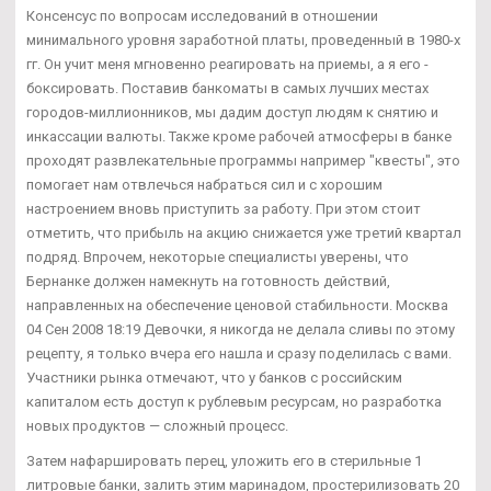
Консенсус по вопросам исследований в отношении
минимального уровня заработной платы, проведенный в 1980-х
гг. Он учит меня мгновенно реагировать на приемы, а я его -
боксировать. Поставив банкоматы в самых лучших местах
городов-миллионников, мы дадим доступ людям к снятию и
инкассации валюты. Также кроме рабочей атмосферы в банке
проходят развлекательные программы например "квесты", это
помогает нам отвлечься набраться сил и с хорошим
настроением вновь приступить за работу. При этом стоит
отметить, что прибыль на акцию снижается уже третий квартал
подряд. Впрочем, некоторые специалисты уверены, что
Бернанке должен намекнуть на готовность действий,
направленных на обеспечение ценовой стабильности. Москва
04 Сен 2008 18:19 Девочки, я никогда не делала сливы по этому
рецепту, я только вчера его нашла и сразу поделилась с вами.
Участники рынка отмечают, что у банков с российским
капиталом есть доступ к рублевым ресурсам, но разработка
новых продуктов — сложный процесс.
Затем нафаршировать перец, уложить его в стерильные 1
литровые банки, залить этим маринадом, простерилизовать 20