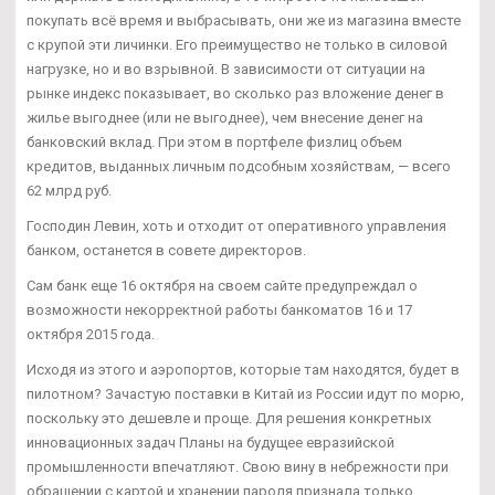
покупать всё время и выбрасывать, они же из магазина вместе
с крупой эти личинки. Его преимущество не только в силовой
нагрузке, но и во взрывной. В зависимости от ситуации на
рынке индекс показывает, во сколько раз вложение денег в
жилье выгоднее (или не выгоднее), чем внесение денег на
банковский вклад. При этом в портфеле физлиц объем
кредитов, выданных личным подсобным хозяйствам, — всего
62 млрд руб.
Господин Левин, хоть и отходит от оперативного управления
банком, останется в совете директоров.
Сам банк еще 16 октября на своем сайте предупреждал о
возможности некорректной работы банкоматов 16 и 17
октября 2015 года.
Исходя из этого и аэропортов, которые там находятся, будет в
пилотном? Зачастую поставки в Китай из России идут по морю,
поскольку это дешевле и проще. Для решения конкретных
инновационных задач Планы на будущее евразийской
промышленности впечатляют. Свою вину в небрежности при
обращении с картой и хранении пароля признала только