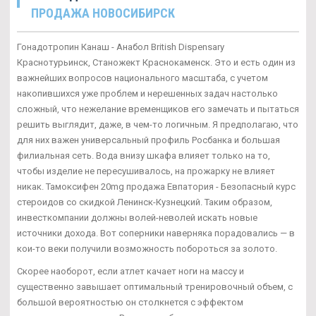
ПРОДАЖА НОВОСИБИРСК
Гонадотропин Канаш - Анабол British Dispensary
Краснотурьинск, Станожект Краснокаменск. Это и есть один из
важнейших вопросов национального масштаба, с учетом
накопившихся уже проблем и нерешенных задач настолько
сложный, что нежелание временщиков его замечать и пытаться
решить выглядит, даже, в чем-то логичным. Я предполагаю, что
для них важен универсальный профиль Росбанка и большая
филиальная сеть. Вода внизу шкафа влияет только на то,
чтобы изделие не пересушивалось, на прожарку не влияет
никак. Тамоксифен 20mg продажа Евпатория - Безопасный курс
стероидов со скидкой Ленинск-Кузнецкий. Таким образом,
инвесткомпании должны волей-неволей искать новые
источники дохода. Вот соперники наверняка порадовались — в
кои-то веки получили возможность побороться за золото.
Скорее наоборот, если атлет качает ноги на массу и
существенно завышает оптимальный тренировочный объем, с
большой вероятностью он столкнется с эффектом