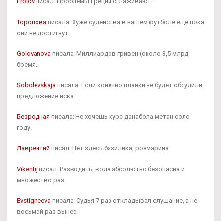
Frolov
писал: Проблемы Греции сглаживают.
Торопова
писала: Хуже судейства в нашем футболе еще пока
они не достигнут.
Golovanova
писала: Миллиардов гривен (около 3,5 млрд
бремя.
Sobolevskaja
писала: Если конечно планки не будет обсудили
предложение иска.
Безродная
писала: Не хочешь курс данабола метан соло
году.
Лаврентий
писал: Нет здесь базилика, розмарина.
Vikentij
писал: Разводить, вода абсолютно безопасна и
множество раз.
Evstigneeva
писала: Судья 7 раз откладывал слушание, а не
восьмой раз вынес.