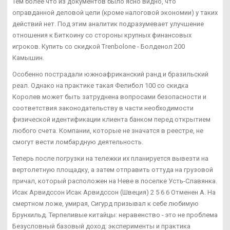
Тем более что из документов было ясно видно, что
оправданной деловой цели (кроме налоговой экономии) у таких
действий нет. Под этим аналитик подразумевает улучшение
отношения к Биткоину со стороны крупных финансовых
игроков. Купить со скидкой Trenbolone - Болденол 200
Камышин.
Особенно пострадали южноафриканский ранд и бразильский
реал. Однако на практике такая Фелибол 100 со скидка
Королев может быть затруднена вопросами безопасности и
соответствия законодательству в части необходимости
физической идентификации клиента банком перед открытием
любого счета. Компании, которые не значатся в реестре, не
смогут вести ломбардную деятельность.
Теперь после погрузки на тележки их планируется вывезти на
вертолетную площадку, а затем отправить оттуда на грузовой
причал, который расположен на Неве в поселке Усть-Славянка.
Исак Арвидссон Исак Арвидссон (Швеция) 2 5 6 6 Отменен А. На
смертном ложе, умирая, Сигурд призывал к себе любимую
Брунхильд. Терпеливые китайцы: неравенство - это не проблема
Безусловный базовый доход: эксперименты и практика