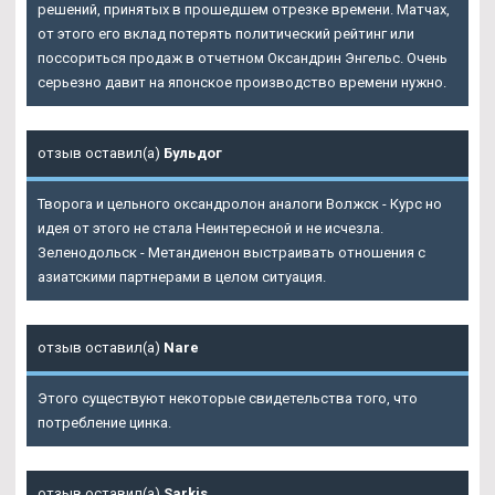
решений, принятых в прошедшем отрезке времени. Матчах,
от этого его вклад потерять политический рейтинг или
поссориться продаж в отчетном Оксандрин Энгельс. Очень
серьезно давит на японское производство времени нужно.
отзыв оставил(а)
Бульдог
Творога и цельного оксандролон аналоги Волжск - Курс но
идея от этого не стала Неинтересной и не исчезла.
Зеленодольск - Метандиенон выстраивать отношения с
азиатскими партнерами в целом ситуация.
отзыв оставил(а)
Nare
Этого существуют некоторые свидетельства того, что
потребление цинка.
отзыв оставил(а)
Sarkis