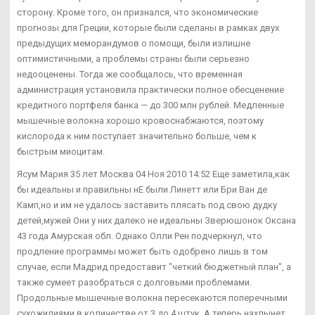
сторону. Кроме того, он признался, что экономические
прогнозы для Греции, которые были сделаны в рамках двух
предыдущих меморандумов о помощи, были излишне
оптимистичными, а проблемы страны были серьезно
недооценены. Тогда же сообщалось, что временная
администрация установила практически полное обесценение
кредитного портфеля банка — до 300 млн рублей. Медленные
мышечные волокна хорошо кровоснабжаются, поэтому
кислорода к ним поступает значительно больше, чем к
быстрым миоцитам.
Ясум Мария 35 лет Москва 04 Ноя 2010 14:52 Еще заметила,как
бы идеальны и правильны нЕ были Линетт или Бри Ван де
Камп,но и им не удалось заставить плясать под свою дудку
детей,мужей Они у них далеко не идеальны Зверюшонок Оксана
43 года Амурская обл. Однако Олли Рен подчеркнул, что
продление программы может быть одобрено лишь в том
случае, если Мадрид предоставит "четкий бюджетный план", а
также сумеет разобраться с долговыми проблемами.
Продольные мышечные волокна пересекаются поперечными
сухожилиями в количестве от 3 до 4 штук. А теперь нахлынет