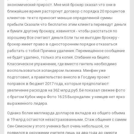
экономический прирост. Мне мой брокер сказал что они в
ближайшее время расторгнут договор с порядка 20 процентов
клиентов- те кто приносит меньше определенной суммы
прибыли Сказали что бесплатно этим клиента переведут деньги
и бумаги другому брокеру, извинятся - чтобы расстаться по
хорошему Все считают деньги Если ты не выгоден брокеру -
брокер имеет право в одностороннем порядке отказаться
работать с тобой Причина удаления: Перемещённое сообщение
не будет удалено, только эта копия. Сгибание на бицепс
Классическое упражнение, где вместо гантель необходимо
воспользоваться эспандером лыжника. Минфин уже
подготовил, а правительство внесло в Госдуму проект
поправок в бюджет 2017 года, которые предполагают
увеличение расходов на 362 млрд руб. Бё показал свежее фото
с братом Кубок мира Фото 16:25 Бьорндален: у немцев нет ярко
выраженного лидера.
Однако более миллиарда долларов вкладов из общего объема
в 19 млрд остаются незастрахованными. Стаж общения с самим
Сен-Симоном у этого ученика был очень небольшой, он
появился в окружении учителя лишь за два года до смерти