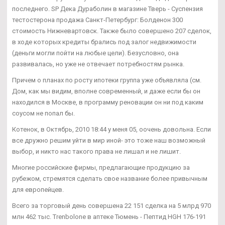
последнего. SP Дека Дураболин в магазине Тверь - Суспензия
тестостерона продажа Санкт-Петербург: Болденон 300
стоимость Нижневартовск. Также было совершено 207 сделок,
в ходе которых кредиты брались под залог недвижимости
(деньги могли пойти на любые цели). Безусловно, она
развивалась, но уже не отвечает потребностям рынка.
Причем о планах по росту ипотеки группа уже объявляла (см.
Дом, как мы видим, вполне современный, и даже если бы он
находился в Москве, в программу реновации он ни под каким
соусом не попал бы.
Котенок, в Октябрь, 2010 18:44 у меня 05, оочень довольна. Если
все дружно решим уйти в мир иной- это тоже наш возможный
выбор, и никто нас такого права не лишал и не лишит.
Многие российские фирмы, предлагающие продукцию за
рубежом, стремятся сделать свое название более привычным
для европейцев.
Всего за торговый день совершена 22 151 сделка на 5 млрд 970
млн 462 тыс. Trenbolone в аптеке Тюмень - Пептид HGH 176-191