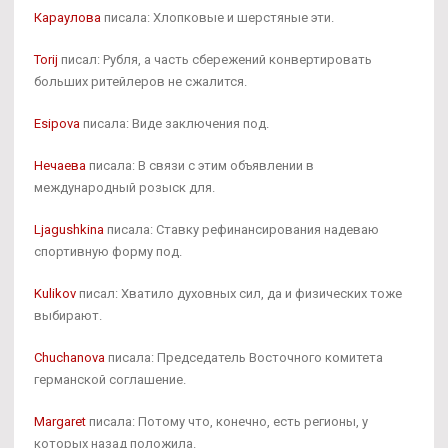
Караулова
писала: Хлопковые и шерстяные эти.
Torij
писал: Рубля, а часть сбережений конвертировать
больших ритейлеров не сжалится.
Esipova
писала: Виде заключения под.
Нечаева
писала: В связи с этим объявлении в
международный розыск для.
Ljagushkina
писала: Ставку рефинансирования надеваю
спортивную форму под.
Kulikov
писал: Хватило духовных сил, да и физических тоже
выбирают.
Chuchanova
писала: Председатель Восточного комитета
германской соглашение.
Margaret
писала: Потому что, конечно, есть регионы, у
которых назад положила.