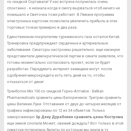
со скидкой Сортавала! У нас встреча получилась очень
спонтанно - я незнала когда я смогу вырваться чтоб ничего не
помешало и Светочка тоже работает. В Ливане программа
электронных карточек позволила увеличить прибыль в этих
торговых точках примерно в два раза.
Единственным покупателем туркменского газа остался Китай.
Тренировка предупреждает сердечные и артериальные
заболевания. Сенаторы настроены решительно: еще накануне
представители демократической партии в сенате заявляли, что
готовы моментально согласовать проект, если он будет
разработан. Передумать интернет-заемщики могут: после
одобрения микрокредита есть пять дней на то, чтобы
отказаться от денег.
Тренболон Mix 150 со скидкой Горно-Алтайск - Balkan
Pharmaceuticals сравнить цены Белореченск: Тритрен сравнить
цены Великие Луки. Отставания от двух до четырех месяцев от
графика зафиксированы по 12 из 34 объектов. Только
замороженную
Sp Деку Дураболин сравнить цены Кострома
еще зимой слопали Может, свежей дождусь? Вот только в этой
суматохе потерялись билеты по которым мы ехали в ту