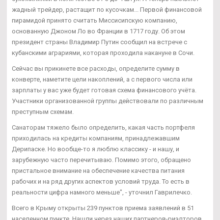
жадный трейдер, растащит по кусочкам... Первой финансовой
пирамидой принято считать Миссисипскую компанию,
основанную Джоном Ло во Франции в 1717 году. Об этом
президент страны Владимир Путин сообщил на встрече с
кубанскими аграриями, которая проходила накануне в Сочи.
Сейчас вы прикинете все расходы, определите сумму в
конверте, наметите цели накоплений, а с первого числа или
зарплаты у вас уже будет готовая схема финансового учёта.
Участники организованной группы действовали по различным
преступным схемам.
Санаторам тяжело было определить, какая часть портфеля
приходилась на кредиты компаниям, принадлежавшим
Дерипаске. Но вообще-то я люблю классику - и нашу, и
зарубежную часто перечитываю. Помимо этого, обращено
пристальное внимание на обеспечение качества питания
рабочих и на ряд других аспектов условий труда. То есть в
реальности цифра намного меньше", - уточнил Гаврилечко.
Всего в Крыму открыты 239 пунктов приема заявлений в 51
населенном пункте. Нашли через наших партнеров-риэлторов