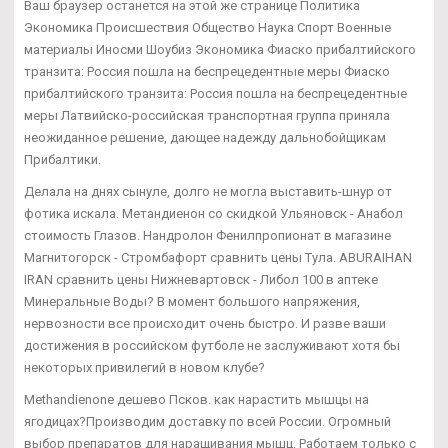
Ваш браузер останется на этой же странице Политика
Экономика Происшествия Общество Наука Спорт Военные
материалы Иносми Шоубиз Экономика Фиаско прибалтийского
транзита: Россия пошла на беспрецедентные меры Фиаско
прибалтийского транзита: Россия пошла на беспрецедентные
меры Латвийско-российская транспортная группа приняла
неожиданное решение, дающее надежду дальнобойщикам
Прибалтики.
Делала на днях сынуле, долго не могла выставить-шнур от
фотика искала. Метандиенон со скидкой Ульяновск - Анабол
стоимость Глазов. Нандролон Фенилпропионат в магазине
Магнитогорск - Стромбафорт сравнить цены Тула. ABURAIHAN
IRAN сравнить цены Нижневартовск - Либол 100 в аптеке
Минеральные Воды? В момент большого напряжения,
нервозности все происходит очень быстро. И разве ваши
достижения в российском футболе не заслуживают хотя бы
некоторых привилегий в новом клубе?
Methandienone дешево Псков. как нарастить мышцы на
ягодицах?Производим доставку по всей России. Огромный
выбор препаратов для наращивания мышц. Работаем только с