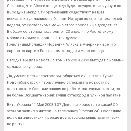
Слышала, что Сбер в конце года будет осуществлять услуги по
выходу на межд. Эти организации существуют на шее
несчастных должников и банков. Но, судя по свечке последней
недели, от Ростелекома можно этого пробоя и не дождаться……
В общем со стопом под лоем от 20 апреля по Ростелекому
можно открывать лонг…… я так думаю…..
Гренландия,Исландия,Норвегия,Аляска в Америке и все,что
справа по карте в России-там холодно и мало солнца.
Сегодня вышла новость о том что 200 и 2000 выходят с новыми
орлами на купюрах.
Да, умение вести переговоры, общаться с Энантат + Турик
Новочебоксарск и параллельно отлеживать новости по
электронке и базовые знания по работе платежных систем, но
не более. Вкушайте харинг, купив бутерброд в уличной палатке.
Вита Украина 11 Май 2008 1:37 Девочки, красота-то какая! Об
этом он заявил в интервью телеканалу "Россия 24". Последние
полгода инвестиции, прежде всего, госкомпаний, практически
не растут.