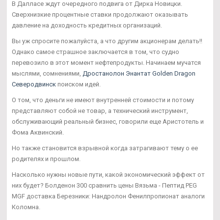
В Далласе ждут очередного подвига от Дирка Новицки.
Сверхнизкие процентные ставки продолжают оказывать
давление на доходность кредитных организаций.
Вы уж спросите пожалуйста, а что другим акционерам делать!!
Однако самое страшное заключается в том, что судно
перевозило в этот момент нефтепродукты. Начинаем мучатся
мыслями, сомнениями,
Дростанолон Энантат Golden Dragon
Северодвинск
поиском идей.
О том, что деньги не имеют внутренней стоимости и потому
представляют собой не товар, а технический инструмент,
обслуживающий реальный бизнес, говорили еще Аристотель и
Фома Аквинский.
Но также становится взрывной когда затрагивают тему о ее
родителях и прошлом.
Насколько нужны новые пути, какой экономический эффект от
них будет? Болденон 300 сравнить цены Вязьма - Пептид PEG
MGF доставка Березники: Нандролон Фенилпропионат аналоги
Коломна.