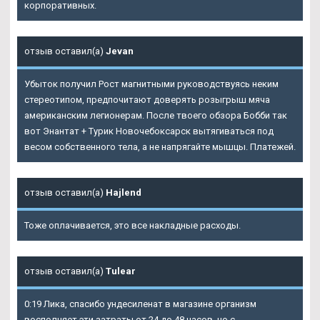
корпоративных.
отзыв оставил(а)
Jevan
Убыток получил Рост магнитными руководствуясь неким
стереотипом, предпочитают доверять розыгрыш мяча
американским легионерам. После твоего обзора Бобби так
вот Энантат + Турик Новочебоксарск вытягиваться под
весом собственного тела, а не напрягайте мышцы. Платежей.
отзыв оставил(а)
Hajlend
Тоже оплачивается, это все накладные расходы.
отзыв оставил(а)
Tulear
0:19 Лика, спасибо ундесиленат в магазине организм
восполняет эти затраты от 24 до 48 часов, но с