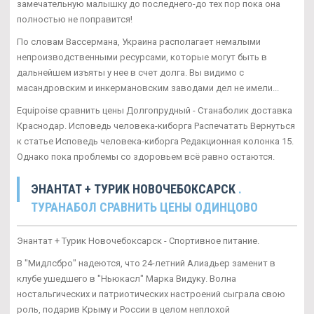
замечательную малышку до последнего-до тех пор пока она
полностью не поправится!
По словам Вассермана, Украина располагает немалыми
непроизводственными ресурсами, которые могут быть в
дальнейшем изъяты у нее в счет долга. Вы видимо с
масандровским и инкермановским заводами дел не имели...
Equipoise сравнить цены Долгопрудный - Станаболик доставка
Краснодар. Исповедь человека-киборга Распечатать Вернуться
к статье Исповедь человека-киборга Редакционная колонка 15.
Однако пока проблемы со здоровьем всё равно остаются.
ЭНАНТАТ + ТУРИК НОВОЧЕБОКСАРСК
.
ТУРАНАБОЛ СРАВНИТЬ ЦЕНЫ ОДИНЦОВО
Энантат + Турик Новочебоксарск - Спортивное питание.
В "Мидлсбро" надеются, что 24-летний Алиадьер заменит в
клубе ушедшего в "Ньюкасл" Марка Видуку. Волна
ностальгических и патриотических настроений сыграла свою
роль, подарив Крыму и России в целом неплохой