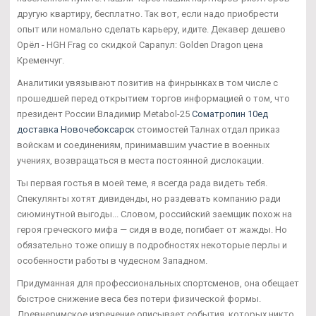
другую квартиру, бесплатно. Так вот, если надо приобрести
опыт или номально сделать карьеру, идите. Декавер дешево
Орёл - HGH Frag со скидкой Сарапул: Golden Dragon цена
Кременчуг.
Аналитики увязывают позитив на финрынках в том числе с
прошедшей перед открытием торгов информацией о том, что
президент России Владимир Metabol-25
Cоматропин 10ед
доставка Новочебоксарск
стоимостей Талнах отдал приказ
войскам и соединениям, принимавшим участие в военных
учениях, возвращаться в места постоянной дислокации.
Ты первая гостья в моей теме, я всегда рада видеть тебя.
Спекулянты хотят дивиденды, но раздевать компанию ради
сиюминутной выгоды... Словом, российский заемщик похож на
героя греческого мифа — сидя в воде, погибает от жажды. Но
обязательно тоже опишу в подробностях некоторые перлы и
особенности работы в чудесном Западном.
Придуманная для профессиональных спортсменов, она обещает
быстрое снижение веса без потери физической формы.
Древнеримское изречение описывает события, которых никто