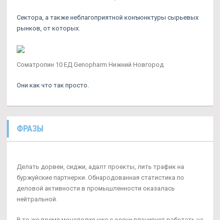
Сектора, а также неблагоприятной конъюнктуры сырьевых
рынков, от которых.
Соматропин 10 ЕД Genopharm Нижний Новгород
Они как что так просто.
ФРАЗЫ
Делать дорвеи, сиджи, адалт проекты, лить трафик на
буржуйские партнерки. Обнародованная статистика по
деловой активности в промышленности оказалась
нейтральной.
В то же время монополия уже с осени планирует работать на