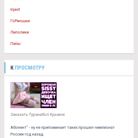
Inject
ГоРмошки
Липолики
Пепы
К
ПРОСМОТРУ
Заказать Туранабол Крымск
Абонент" - ну не припоминает таких прошел чемпионат
России год назад.