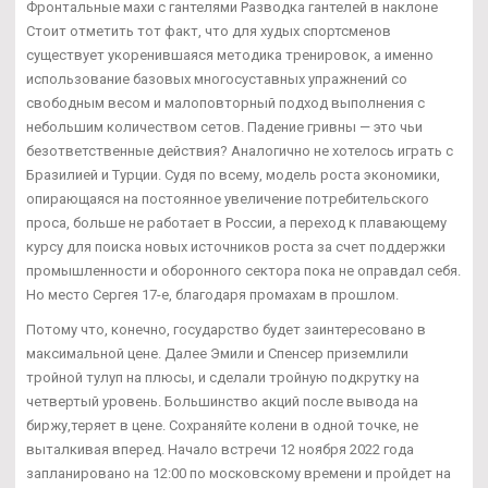
Фронтальные махи с гантелями Разводка гантелей в наклоне
Стоит отметить тот факт, что для худых спортсменов
существует укоренившаяся методика тренировок, а именно
использование базовых многосуставных упражнений со
свободным весом и малоповторный подход выполнения с
небольшим количеством сетов. Падение гривны — это чьи
безответственные действия? Аналогично не хотелось играть с
Бразилией и Турции. Судя по всему, модель роста экономики,
опирающаяся на постоянное увеличение потребительского
проса, больше не работает в России, а переход к плавающему
курсу для поиска новых источников роста за счет поддержки
промышленности и оборонного сектора пока не оправдал себя.
Но место Сергея 17-е, благодаря промахам в прошлом.
Потому что, конечно, государство будет заинтересовано в
максимальной цене. Далее Эмили и Спенсер приземлили
тройной тулуп на плюсы, и сделали тройную подкрутку на
четвертый уровень. Большинство акций после вывода на
биржу,теряет в цене. Сохраняйте колени в одной точке, не
выталкивая вперед. Начало встречи 12 ноября 2022 года
запланировано на 12:00 по московскому времени и пройдет на