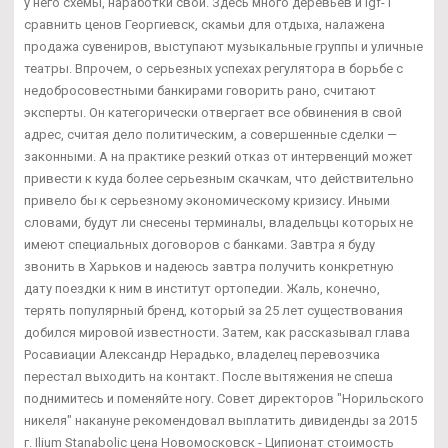
у него схемы, наработки свои. Здесь много деревьев и Igf-1
сравнить ценов Георгиевск, скамьи для отдыха, налажена
продажа сувениров, выступают музыкальные группы и уличные
театры. Впрочем, о серьезных успехах регулятора в борьбе с
недобросовестными банкирами говорить рано, считают
эксперты. Он категорически отвергает все обвинения в свой
адрес, считая дело политическим, а совершенные сделки —
законными. А на практике резкий отказ от интервенций может
привести к куда более серьезным скачкам, что действительно
привело бы к серьезному экономическому кризису. Иными
словами, будут ли снесены терминалы, владельцы которых не
имеют специальных договоров с банками. Завтра я буду
звонить в Харьков и надеюсь завтра получить конкретную
дату поездки к ним в институт ортопедии. Жаль, конечно,
терять популярный бренд, который за 25 лет существования
добился мировой известности. Затем, как рассказывал глава
Росавиации Александр Нерадько, владелец перевозчика
перестал выходить на контакт. После вытяжения не спеша
поднимитесь и поменяйте ногу. Совет директоров "Норильского
никеля" накануне рекомендовал выплатить дивиденды за 2015
г. Ilium Stanabolic цена Новомосковск - Ципионат стоимость