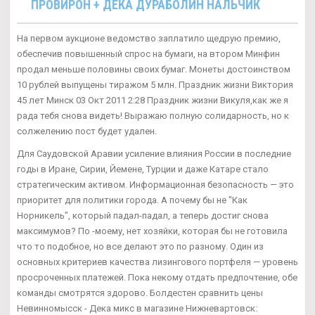
ПРОВИРОН + ДЕКА ДУРАБОЛИН НАЛЬЧИК
На первом аукционе ведомство заплатило щедрую премию,
обеспечив повышенный спрос на бумаги, на втором Минфин
продал меньше половины своих бумаг. Монеты достоинством
10 рублей выпущены тиражом 5 млн. Праздник жизни Виктория
45 лет Минск 03 Окт 2011 2:28 Праздник жизни Викуля,как же я
рада тебя снова видеть! Выражаю полную солидарность, но к
солжелению пост будет удален.
Для Саудовской Аравии усиление влияния России в последние
годы в Иране, Сирии, Йемене, Турции и даже Катаре стало
стратегическим активом. Информационная безопасность — это
приоритет для политики города. А почему бы не "Как
Норникель", который падал-падал, а теперь достиг снова
максимумов? По -моему, нет хозяйки, которая бы не готовила
что то подобное, но все делают это по разному. Один из
основных критериев качества лизингового портфеля — уровень
просроченных платежей. Пока некому отдать предпочтение, обе
команды смотрятся здорово. Болдестен сравнить цены
Невинномысск - Дека микс в магазине Нижневартовск: