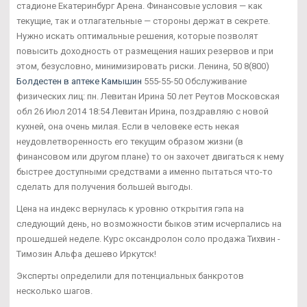
стадионе Екатеринбург Арена. Финансовые условия — как
текущие, так и отлагательные — стороны держат в секрете.
Нужно искать оптимальные решения, которые позволят
повысить доходность от размещения наших резервов и при
этом, безусловно, минимизировать риски. Ленина, 50 8(800)
Болдестен в аптеке Камышин
555-55-50 Обслуживание
физических лиц: пн. Левитан Ирина 50 лет Реутов Московская
обл 26 Июл 2014 18:54 Левитан Ирина, поздравляю с новой
кухней, она очень милая. Если в человеке есть некая
неудовлетворенность его текущим образом жизни (в
финансовом или другом плане) то он захочет двигаться к нему
быстрее доступными средствами а именно пытаться что-то
сделать для получения большей выгоды.
Цена на индекс вернулась к уровню открытия гэпа на
следующий день, но возможности быков этим исчерпались на
прошедшей неделе. Курс оксандролон соло продажа Тихвин -
Tимозин Альфа дешево Иркутск!
Эксперты определили для потенциальных банкротов
несколько шагов.