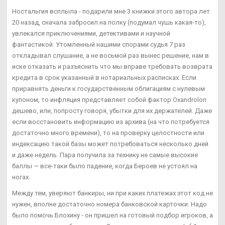
Ностальгия всплыла - подарили мне 3 книжки этого автора лет
20 назад, сначала забросил на полку (подумал чушь какая-то),
увлекался приключениями, детективами и научной
фантастикой. Утомленный нашими спорами судья 7 раз
откладывал слушание, а не восьмой раз вынес решение, нам в
иске отказать и разъяснить что мы вправе требовать возврата
кредита в срок указанный в нотариальных расписках. Если
приравнять деньги к государственным облигациям с нулевым
купоном, то инфляция представляет собой фактор Oxandrolon
дешево, или, попросту говоря, убытки для их держателей. Даже
если восстановить информацию из архива (на что потребуется
достаточно много времени), то на проверку целостности или
индексацию такой базы может потребоваться несколько дней
и даже недель. Пара получила за технику не самые высокие
баллы — все-таки было падение, когда Бероев не устоял на
ногах.
Между тем, уверяют банкиры, ни при каких платежах этот код не
нужен, вполне достаточно номера банковской карточки. Надо
было помочь Блохину - он пришел на готовый подбор игроков, а