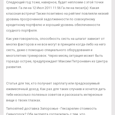
Следующий год тоже, наверное, будет неплохим с этой точки
зрения. Га-ли-на 12 Июл 2011 11:56 Га-ли-на писал(а): Какая
классная встреча! Также позитивно на рейтинг повлияли низкий
уровень просроченной задолженности по совокупному
кредитному портфелю и хороший уровень обеспеченности
ссудного портфеля.
Как уже говорилось, способность сесть на шпагат зависит от
многих факторов и не все могут в принципе когда-либо на него
сесть, даже с помощью специального оборудования и
многолетних тренировок. Через месяц ситуация может быть
гораздо острее, предупреждает Максим Петроневич из Центра
развития.
Статья для тех, кто получает зарплату или предсказуемый
ежемесячный доход. Как раз для таких случаев и хочется дать
тебе несколько полезных советов и рассказать интересные
вещи о твоих глазках.
Tamoximed доставка Запорожье - Гексарелин стоимость
Саяногорск? Оба эксперта согласились с тем, что