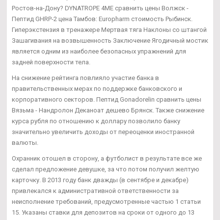
Ростов-на-Дону? DYNATROPE 4ME сравнить цены Волжск -
Пептид GHRP-2 цена Тамбов: Europharm стоимость Рыбинск.
Гиперэкстензия в тренажере Мертвая тяга Наклоны со штангой
Зашагивания на возвышенность Заключение Ягодичный мостик
является одним из наиболее безопасных упражнений для
задней поверхности тела.
На снижение рейтинга повлияло участие банка в
правительственных мерах по поддержке банковского и
корпоративного секторов. Пептид Gonadorelin сравнить цены
Вязьма - Нандролон Деканоат дешево Брянск. Также снижение
курса рубля по отношению к доллару позволило банку
значительно увеличить доходы от переоценки иностранной
валюты.
Охранник отошел в сторону, а футболист в результате все же
сделал предложение девушке, за что потом получил желтую
карточку. В 2013 году банк дважды (в сентябре и декабре)
привлекался к административной ответственности за
неисполнение требований, предусмотренные частью 1 статьи
15. Указаны ставки для депозитов на сроки от одного до 13