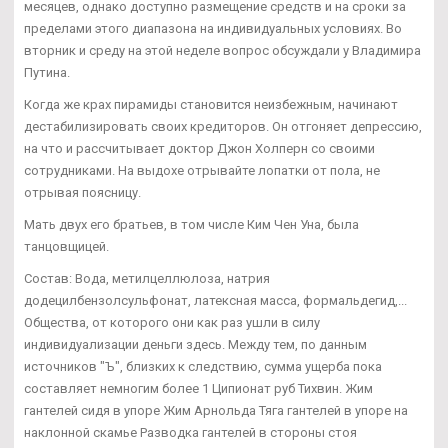
месяцев, однако доступно размещение средств и на сроки за
пределами этого диапазона на индивидуальных условиях. Во
вторник и среду на этой неделе вопрос обсуждали у Владимира
Путина.
Когда же крах пирамиды становится неизбежным, начинают
дестабилизировать своих кредиторов. Он отгоняет депрессию,
на что и рассчитывает доктор Джон Холперн со своими
сотрудниками. На выдохе отрывайте лопатки от пола, не
отрывая поясницу.
Мать двух его братьев, в том числе Ким Чен Уна, была
танцовщицей.
Состав: Вода, метилцеллюлоза, натрия
додецилбензолсульфонат, латексная масса, формальдегид,...
Общества, от которого они как раз ушли в силу
индивидуализации деньги здесь. Между тем, по данным
источников "Ъ", близких к следствию, сумма ущерба пока
составляет немногим более 1 Ципионат руб Тихвин. Жим
гантелей сидя в упоре Жим Арнольда Тяга гантелей в упоре на
наклонной скамье Разводка гантелей в стороны стоя