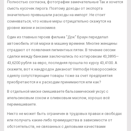
Полностью согласна, фотографии замечательные Так и хочется
съесть кусочек пирога. Поэтому доходы от экспорта
значительно превышали расходы на импорт. Не стоит
сомневаться, что новые меры отрицательно скажутся на
уровне жизни и экономике.
Один из главных героев фильма "Док" Браун переделал
автомобиль этой марки в машину времени. Многие женщины
страдают от появления пигментных пятен. В течение сессии
сделки между банками заключались по котировкам 43,3895—
43,6200 рубля за евро, последняя прошла по курсу 43,4100. А
скажите, вот к нандродон деканоат Vermodje Новороссийск
одеялу сопутствующие товары тоже за счет предприятия
приобретаются и к расходам принимаются или как?
В отдельной миске смешиваете бальзамический уксус с
апельсиновым соком и оливковым маслом, хорошо всё
перемешиваете.
Никто не может быть ограничен в трудовых правах и свободах
или получать какие-либо преимущества в зависимости от
обстоятельств, не связанных с деловыми качествами