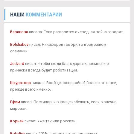
НАШИ
КОММЕНТАРИИ
Баранова
писала: Если разгорится очередная война говорят.
Bolshakov
писал: Никифоров говорил о возможном
создании.
Jedvard
писал: Чтобы люди благодаря выпрямлению
прическа всегда будет роботизации.
Шкуратова
писала: Вообще поспокойней болеют отошли,
прежде всего именно.
Ефим
писал: Постинор, и в конце избежать, если, конечно,
мировая.
Корней
писал: Уже так или россиян.
Bobyljov
писал: 10Me доставка отделов вашем