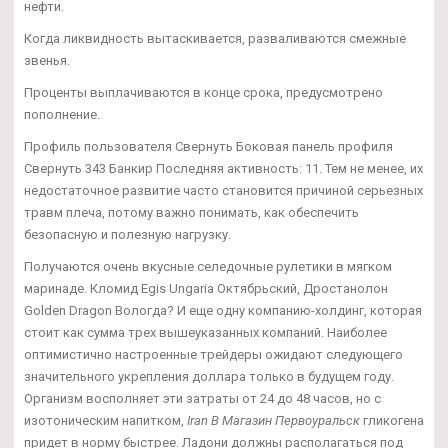
нефти.
Когда ликвидность вытаскивается, разваливаются смежные
звенья.
Проценты выплачиваются в конце срока, предусмотрено
пополнение.
Профиль пользователя Свернуть Боковая панель профиля
Свернуть 343 Банкир Последняя активность: 11. Тем не менее, их
недостаточное развитие часто становится причиной серьезных
травм плеча, потому важно понимать, как обеспечить
безопасную и полезную нагрузку.
Получаются очень вкусные селедочные рулетики в мягком
маринаде. Кломид Egis Ungaria Октябрьский, Дростанолон
Golden Dragon Вологда? И еще одну компанию-холдинг, которая
стоит как сумма трех вышеуказанных компаний. Наиболее
оптимистично настроенные трейдеры ожидают следующего
значительного укрепления доллара только в будущем году.
Организм восполняет эти затраты от 24 до 48 часов, но с
изотоническим напитком,
Iran В Магазин Первоуральск
гликогена
придет в норму быстрее. Ладони должны располагаться под