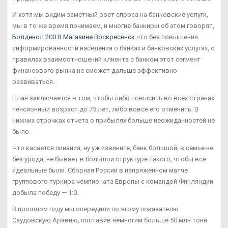
И хотя мы видим заметный рост спроса на банковские услуги,
мы в то же время понимаем, и многие банкиры об этом говорят,
Болденол 200 В Магазине Воскресенск
что без повышения
информированности населения о банках и банковских услугах, о
правилах взаимоотношений клиента с банком этот сегмент
финансового рынка не сможет дальше эффективно
развиваться.
План заключается в том, чтобы либо повысить во всех странах
пенсионный возраст до 75 лет, либо вовсе его отменить. В
нижних строчках отчета о прибылях больше неожиданностей не
было.
Что касается пинания, ну уж извините, банк большой, в семье не
без урода, не бывает в большой структуре такого, чтобы все
идеальные были. Сборная России в напряженном матче
группового турнира чемпионата Европы с командой Финляндии
добыла победу — 1:0.
В прошлом году мы опередили по этому показателю
Саудовскую Аравию, поставив немногим больше 50 млн тонн