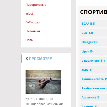
Пероральные
Inject
ГоРмошки
Липолики
Пепы
К
ПРОСМОТРУ
Купить Нандролон
Фенилпропионат Великие