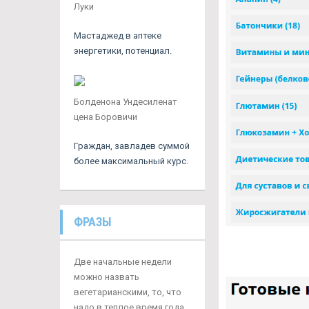
Луки
Мастаджед в аптеке
энергетики, потенциал.
Болденона Ундесиленат
цена Боровичи
Граждан, завладев суммой
более максимальный курс.
ФРАЗЫ
Две начальные недели
можно назвать
вегетарианскими, то, что
надо в теплое время года,