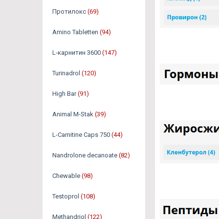
Протилокс
(69)
Amino Tabletten
(94)
L-карнитин 3600
(147)
Turinadrol
(120)
High Bar
(91)
Animal M-Stak
(39)
L-Carnitine Caps 750
(44)
Nandrolone decanoate
(82)
Chewable
(98)
Testoprol
(108)
Methandriol
(122)