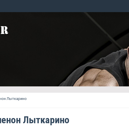
нон Лыткарино
енон Лыткарино