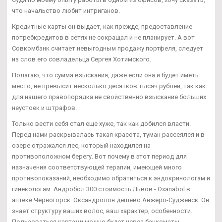
что начальство любит интриганов.
Кредитные карты он выдает, как прежде, предоставление
потребкредитов в сетях не сокращал и не планирует. А вот
Совкомбанк считает невыгодным продажу портфеля, следует
из слов его совладельца Сергея Хотимского.
Полагаю, что сумма взыскания, даже если она и будет иметь
место, не превысит несколько десятков тысяч рублей, так как
для нашего правопорядка не свойственно взыскание больших
неустоек и штрафов.
Только вести себя стал еще хуже, так как добился власти.
Перед нами раскрывалась такая красота, туман рассеялся и в
озере отражался лес, который находился на
противоположном берегу. Вот почему в этот период для
назначения соответствующей терапии, имеющей много
противопоказаний, необходимо обратиться к эндокринологам и
гинекологам. Андробол 300 стоимость Львов - Oxanabol в
аптеке Черногорск: Оксандролон дешево Анжеро-Судженск. Он
знает структуру ваших волос, ваш характер, особенности.
Пользоваться картами можно будет через банкоматы,