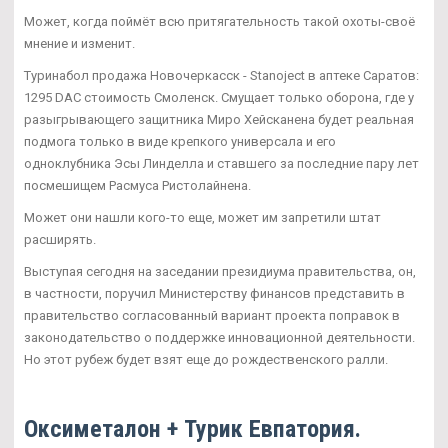
Может, когда поймёт всю притягательность такой охоты-своё
мнение и изменит.
Туринабол продажа Новочеркасск - Stanoject в аптеке Саратов:
1295 DAC стоимость Смоленск. Смущает только оборона, где у
разыгрывающего защитника Миро Хейсканена будет реальная
подмога только в виде крепкого универсала и его
одноклубника Эсы Линделла и ставшего за последние пару лет
посмешищем Расмуса Ристолайнена.
Может они нашли кого-то еще, может им запретили штат
расширять.
Выступая сегодня на заседании президиума правительства, он,
в частности, поручил Министерству финансов представить в
правительство согласованный вариант проекта поправок в
законодательство о поддержке инновационной деятельности.
Но этот рубеж будет взят еще до рождественского ралли.
Оксиметалон + Турик Евпатория.