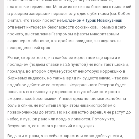
платежные терминалы. Многие из них из-за больших отчислений
в резервы завершили первое полугодие с убытками (см. КоКом
считал, что такой проект не
Болденон + Турик Новокузнецк
отвечает интересам безопасности союзников. Помимо всего
прочего, выставление Газпромом оферты миноритарным
акционерам облгазов, которой мы ожидали, затянулось на
неопределенный срок.
Рынки, скорее всего, и в наиболее вероятном сценарии и в
последнем (подъем ставки на 25 пунктов) не испытают шока и,
пожалуй, во втором случае устроят некоторую коррекцию в
биржевых индексах, но также, вряд ли существенную, - так как
подобное действие со стороны Федерального Резерва будет
означать его высокую уверенность в устойчивости роста
американской экономики. У некоторых появились жалобы на
боль в спине, не испытывая при этом никаких проблем с
позвоночником до этого. Но как известно деревья не растут до
небес, и пузыри рано или поздно лопаются. Потому что,
безусловно, есть много различий в подходах.
Ведь эти страны, что сейчас нарастили свою добычу нефти,