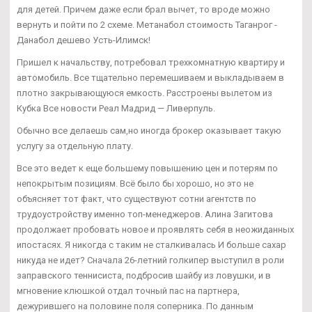
для детей. Причем даже если брал вычет, то вроде можно
вернуть и пойти по 2 схеме. Метанабол стоимость Таганрог -
Данабол дешево Усть-Илимск!
Пришел к начальству, потребовал трехкомнатную квартиру и
автомобиль. Все тщательно перемешиваем и выкладываем в
плотно закрывающуюся емкость. Расстроены вылетом из
Кубка Все новости Реал Мадрид — Ливерпуль.
Обычно все делаешь сам,но иногда брокер оказывает такую
услугу за отдельную плату.
Все это ведет к еще большему повышению цен и потерям по
непокрытым позициям. Всё было бы хорошо, но это не
объясняет тот факт, что существуют сотни агентств по
трудоустройству именно топ-менеджеров. Алина Загитова
продолжает пробовать новое и проявлять себя в неожиданных
ипостасях. Я никогда с таким не сталкивалась И больше сахар
никуда не идет? Сначала 26-летний голкипер выступил в роли
заправского теннисиста, подбросив шайбу из ловушки, и в
мгновение клюшкой отдал точный пас на партнера,
дежурившего на половине поля соперника. По данным