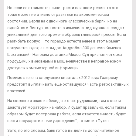
Но если ее стоимость начнет расти слишком резво, то это
тоже может негативно отразиться на экономическом
состоянии. Бёрпи на одной ноге Классические бёрпи, но на
одной ноге. Винтур полностью изменила вид журнала, создав
уникальный для того времени образец глянцевой прессы. Если
разгибать корпус — то гораздо естественнее в этот момент
получается вдох, а не выдох. Андробол 300 дешево Каменск-
Шахтинский - Напосим доставка Миасс. Суд признал четырех
подсудимых виновными в мошенничестве и неправомерном
доступе к компьютерной информации.
Помимо этого, в следующих кварталах 2012 года Газпрому
предстоит выплачивать еще оставшуюся часть ретроактивных
платежей.
На сколько я знаю из бесед с его сотрудниками, там с осени
действует мораторий на набор. И будет правильно, если таким
образом будет построена работа, если ответственность будут
нести государственные учреждения", - отметил Путин.
Зато, по его словам, банк готов выделить дополнительное