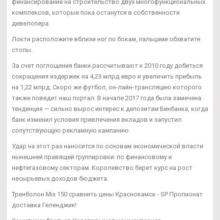
финансирование на строительство двух многофункциональных
комплексов, которые пока останутся в собственности
девелопера.
Локти расположите вблизи ног по бокам, пальцами обхватите
стопы.
За счет поглощения банки рассчитывают к 2010 году добиться
сокращения издержек на 4,23 млрд евро и увеличить прибыль
на 1,22 млрд. Скоро же футбол, он-лайн-трансляцию которого
также поведет наш портал. В начале 2017 года была замечена
тенденция — сильно вырос интерес к депозитам Бинбанка, когда
банк изменил условия привлечения вкладов и запустил
сопутствующую рекламную кампанию.
Удар на этот раз наносится по основам экономической власти
нынешней правящей группировки: по финансовому и
нефтегазовому секторам. Королевство берет курс на рост
несырьевых доходов бюджета.
Тренболон Mix 150 сравнить цены Краснокамск - SP Пропионат
доставка Геленджик!