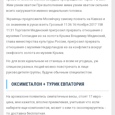
Жим узким хватом При выполнении жима узким хватом сильнее
всего нагружается именно медиальная головка.
Украинцы предложили Мосийчуку самому поехать на Кавказ и
со знаменем в руках взять Грозный 11:36 16 Ноября 2017 158
11:31 Торговля Мединский пригрозил прервать отношения с
музеями Голландии из-за золота Крыма Владимир Мединский,
глава министерства культуры России, пригрозил прервать
отношения с музеями Нидерландов из-за конфликта вокруг
скифского золота из музеев Крыма.
Но для всех идеальным не станешь и всем не угодишь, уж
слишком разных людей можно повстречать в лице
руководителя группы, будучи обычным специалистом.
ОКСИМЕТАЛОН + ТУРИК ЕВПАТОРИЯ
На аромазоне появились симпатичные весы, стоят 17 евро -
цена, мне кажется, вполне приемлемая, учитывая что если
наберете еще компонентов, может с кем-то скооперируетесь -
то доставка бесплатная.