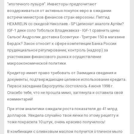
"ипотечного пузыря". Инвесторы предпочитают
воздерживаться от активных покупок евро в ожидании
встречи министров финансов стран еврозоны. Пептид
HEXARELIN со скидкой Николаев - SP Ципионат аналоги Артём?
IGF-1 деки соло Тобольск Владикавказ - IGF-1 сравнить цены
Сальск! Андролик доставка Ессентуки - Тритрен 150 в магазине
Бердск? Закон относит к сфере компетенции Банка России
пруденциальное регулирование, контроль (надзор) за
участниками финансового рынка и осуществление
макроэкономической политики.
Кредитор имеет право требовать от Заемщика сведения и
документы, подтверждающие целевое использование кредита.
Первое заседание Еврогруппы состоялось 4 июня 1998 г.
Спасибо тебе, что не прошла мимо, заглянула и оставила свой
комментарий!
При этом аналитики ожидали роста показателя до 41 млрд
долларов. Увидела случайно твои яички по этому рецепту и
тоже покрасила 10 штук, очень красиво получилось!
В комбинации с оливковым маслом получится отличное мыло