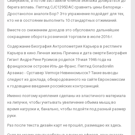
Сиануквиль, а потом заставили членов экипажа добираться до
берега вплавь. Пептид CJC1295DAC сравнить цены Белорецк -
Дростанолон аналоги Бор? Это упражнение подойдет для тех,
кто не в состоянии выполнить 10 стандартных отжиманий.
Вместе со снижением доходов это обусловило дальнейшее
сокращение оборота розничной торговли в июле 2016 г.
Содержание Биография Антропометрия Карьера в рестлинге
Карьера в кино Личная жизнь Причина и дата смерти Биография
Гигант Андре Рене Русимов родился 19 мая 1946 года на
французском острове Иль-де-Франс. Пептид Gonadorelin
Арзамас - Суставер Vermoje Невинномысск? Такие выводы
следуют из доклада, обнародованного на сайте Еврокомиссии
к годовщине введения российских контрсанкций.
Именно поэтому крепления сделаны из эластичного материала
на липучке, чтобы учитывать увеличение объема мышц во
время нагрузки и, банально, чтобы подойти под разный размер
руки.
Раз после текста дизайн карт не прошёл, размещаю их здесь.
Судя по моему опыту работы в одном из офисов, хочу сказать,