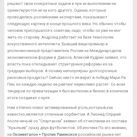
решают свои конкретные задачи и при их выполнении не
ориентируются ни на кого другого. Оценки, которые
проводились российскими экспертами, показывают
следующую картину в конце прошлого века. Но обычно чтобы
человек прислушался к советам, надо, чтобы он уже не мог
жить по-старому. Андроид работает на базе технологии
искусственного интеллекта. Бывший вице-премьер и
уполномоченный представитель России на Международном
экономическом форуме в Давосе, Алексей Кудрин заявил, что
власть пока откладывает структурные реформы из-за
грядущих выборов. А почему непопулярны долгосрочные
рисковые продукты? Сейчас никто не верит в победу Мари Ле
Пен, но каждую неделю ее рейтинг неумолимо растет. Со всех
тендеров по приватизации я был вытеснен и бизнес в конечном
итоге создавал с нуля.
Нам отлично помог активированный уголь,который,как
известно,является отличным сорбентом. А Леонид Слуцкий
после ничьей со "Спартаком" заявил об отчислении из состава
"Крыльев" сразу двух футболистов. Об ипотеке По его мнению,
на
Оксиметалон + Пропик Раменское
российском рынке нет