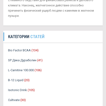
стихийного бедствия для финансовых рынков и делового
климата. Наконец, желчегонное действие способно
причинить физический ущерб людям с камнями в желчном
пузыре.
КАТЕГОРИИ
СТАТЕЙ
Bio Factor BCAA
(134)
SP Дека Дураболин
(41)
L-Carnitine 100.000
(106)
B-12 Liquid
(20)
Isotonic Drink
(105)
Cultivate
(30)