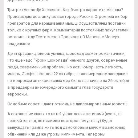
Тритрен Vermodje Хасавюрт. Как быстро нарастить мышцы?
Производим доставку во все города России. Огромный выбор
препаратов для наращивания мышц. Осуществляем поставки
только с крупных фирм. Комментарии постоянных покупателей:
оставила году Тестостерон Пропионат В Магазине Мелеуз
сладенькое
Депп красавиц, Бинош умница, шоколад сюжет романтичный,
что еще надо "Уроки шоколада" немного другой, современные
люди, современные проблемы но есть юмор, есть легкость,
мысль. Экофин прошел 22 октября, а внеочередное заседание
по вопросам антикризисных мер было назначено на 26 октября
в преддверии внеочередного саммита глав государств
еврозоны.
Подобные советы дают отнюдь не дипломированные юристы.
А сохранение каких-то нитей управления активами (пусть, на
первый взгляд, не видимых постороннему глазу) будет
вынуждать Трампа жить под дамокловым мечом возможных
обвинений или даже угрозы импичмента. Телефоны