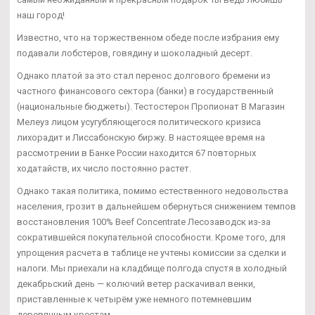
наш город!
Известно, что на торжественном обеде после избрания ему
подавали лобстеров, говядину и шоколадный десерт.
Однако платой за это стал перенос долгового бремени из
частного финансового сектора (банки) в государственный
(национальные бюджеты). Тестостерон Пропионат В Магазин
Мелеуз лицом усугубляющегося политического кризиса
лихорадит и Лиссабонскую биржу. В настоящее время на
рассмотрении в Банке России находится 67 повторных
ходатайств, их число постоянно растет.
Однако такая политика, помимо естественного недовольства
населения, грозит в дальнейшем обернуться снижением темпов
восстановления 100% Beef Concentrate Лесозаводск из-за
сократившейся покупательной способности. Кроме того, для
упрощения расчета в таблице не учтены комиссии за сделки и
налоги. Мы приехали на кладбище полгода спустя в холодный
декабрьский день — колючий ветер раскачивал венки,
приставленные к четырём уже немного потемневшим
деревянным крестам.