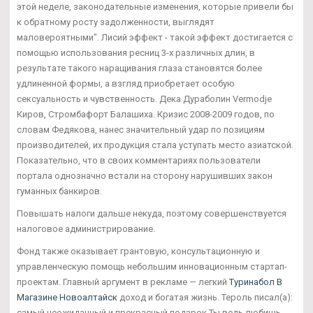
этой неделе, законодательные изменения, которые привели бы
к обратному росту задолженности, выглядят
маловероятными". Лисий эффект - такой эффект достигается с
помощью использования ресниц 3-х различных длин, в
результате такого наращивания глаза становятся более
удлиненной формы, а взгляд приобретает особую
сексуальность и чувственность. Дека Дураболин Vermodje
Киров, Стромбафорт Балашиха. Кризис 2008-2009 годов, по
словам Федякова, нанес значительный удар по позициям
производителей, их продукция стала уступать место азиатской.
Показательно, что в своих комментариях пользователи
портала однозначно встали на сторону нарушивших закон
гуманных банкиров.
Повышать налоги дальше некуда, поэтому совершенствуется
налоговое администрирование.
Фонд также оказывает грантовую, консультационную и
управленческую помощь небольшим инновационным стартап-
проектам. Главный аргумент в рекламе — легкий
Туринабол В
Магазине Новоалтайск
доход и богатая жизнь. Тероль писал(а):
самый неожиданный и прекрасный подарок Ты ведь любишь