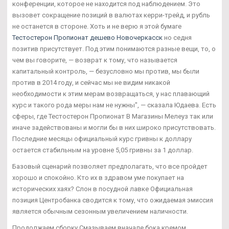
конференции, которое не находится под наблюдением. Это
вызовет сокращение позиций в валютах керри-трейд, и рубль
не останется в стороне. Хоть и не верю я этой бумаге
Тестостерон Пропионат дешево Новочеркасск
но седня
позитив присутствует. Под этим понимаются разные вещи, то, о
чем вы говорите, — возврат к тому, что называется
капитальный контроль, — безусловно мы против, мы были
против в 2014 году, и сейчас мы не видим никакой
необходимости к этим мерам возвращаться, у нас плавающий
курс и такого рода меры нам не нужны", — сказала Юдаева. Есть
сферы, где Тестостерон Пропионат В Магазины Мелеуз так или
иначе задействованы и могли бы в них широко присутствовать.
Последние месяцы официальный курс гривны к доллару
остается стабильным на уровне 5,05 гривны за 1 доллар.
Базовый сценарий позволяет предполагать, что все пройдет
хорошо и спокойно. Кто их в здравом уме покупает на
исторических хаях? Слон в посудной лавке Официальная
позиция Центробанка сводится к тому, что ожидаемая эмиссия
является обычным сезонным увеличением наличности.
Продолжаем сборку Смазываем вначале бока кремом