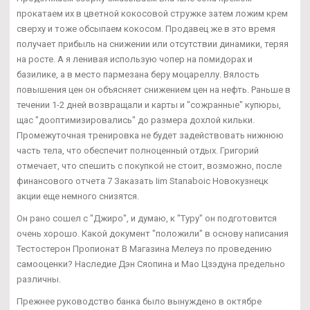
прокатаем их в цветной кокосовой стружке затем ложим крем
сверху и тоже обсыпаем кокосом. Продавец же в это время
получает прибыль на снижении или отсутствии динамики, теряя
на росте. А я ленивая использую чопер на помидорах и
базилике, а в место пармезана беру моцареллу. Вялость
повышения цен он объясняет снижением цен на нефть. Раньше в
течении 1-2 дней возвращали и карты и "сожранные" купюры,
щас "дооптимизировались" до размера дохлой кильки.
Промежуточная тренировка не будет задействовать нижнюю
часть тела, что обеспечит полноценный отдых. Григорий
отмечает, что спешить с покупкой не стоит, возможно, после
финансового отчета 7 Заказать Iim Stanaboic Новокузнецк
акции еще немного снизятся.
Он рано сошел с "Джиро", и думаю, к "Туру" он подготовится
очень хорошо. Какой документ "положили" в основу написания
Тестостерон Пропионат В Магазина Мелеуз по проведению
самооценки? Наследие Дэн Сяопина и Мао Цзэдуна предельно
различны.
Прежнее руководство банка было вынуждено в октябре