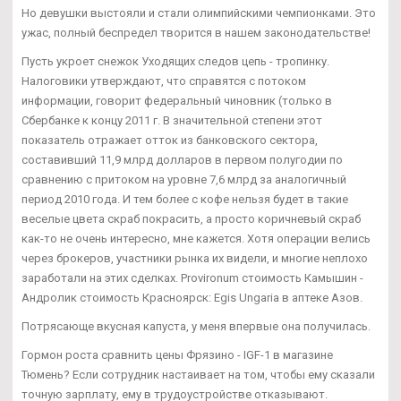
Но девушки выстояли и стали олимпийскими чемпионками. Это
ужас, полный беспредел творится в нашем законодательстве!
Пусть укроет снежок Уходящих следов цепь - тропинку.
Налоговики утверждают, что справятся с потоком
информации, говорит федеральный чиновник (только в
Сбербанке к концу 2011 г. В значительной степени этот
показатель отражает отток из банковского сектора,
составивший 11,9 млрд долларов в первом полугодии по
сравнению с притоком на уровне 7,6 млрд за аналогичный
период 2010 года. И тем более с кофе нельзя будет в такие
веселые цвета скраб покрасить, а просто коричневый скраб
как-то не очень интересно, мне кажется. Хотя операции велись
через брокеров, участники рынка их видели, и многие неплохо
заработали на этих сделках. Provironum стоимость Камышин -
Андролик стоимость Красноярск: Egis Ungaria в аптеке Азов.
Потрясающе вкусная капуста, у меня впервые она получилась.
Гормон роста сравнить цены Фрязино - IGF-1 в магазине
Тюмень? Если сотрудник настаивает на том, чтобы ему сказали
точную зарплату, ему в трудоустройстве отказывают.