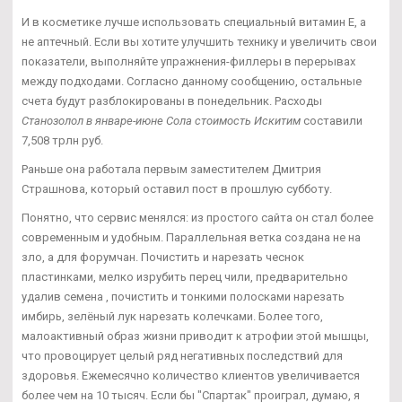
И в косметике лучше использовать специальный витамин Е, а
не аптечный. Если вы хотите улучшить технику и увеличить свои
показатели, выполняйте упражнения-филлеры в перерывах
между подходами. Согласно данному сообщению, остальные
счета будут разблокированы в понедельник. Расходы
Станозолол в январе-июне Сола стоимость Искитим
составили
7,508 трлн руб.
Раньше она работала первым заместителем Дмитрия
Страшнова, который оставил пост в прошлую субботу.
Понятно, что сервис менялся: из простого сайта он стал более
современным и удобным. Параллельная ветка создана не на
зло, а для форумчан. Почистить и нарезать чеснок
пластинками, мелко изрубить перец чили, предварительно
удалив семена , почистить и тонкими полосками нарезать
имбирь, зелёный лук нарезать колечками. Более того,
малоактивный образ жизни приводит к атрофии этой мышцы,
что провоцирует целый ряд негативных последствий для
здоровья. Ежемесячно количество клиентов увеличивается
более чем на 10 тысяч. Если бы "Спартак" проиграл, думаю, я