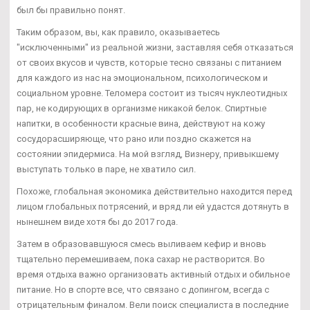
был бы правильно понят.
Таким образом, вы, как правило, оказываетесь
"исключенными" из реальной жизни, заставляя себя отказаться
от своих вкусов и чувств, которые тесно связаны с питанием
для каждого из нас на эмоциональном, психологическом и
социальном уровне. Теломера состоит из тысяч нуклеотидных
пар, не кодирующих в организме никакой белок. Спиртные
напитки, в особенности красные вина, действуют на кожу
сосудорасширяюще, что рано или поздно скажется на
состоянии эпидермиса. На мой взгляд, Визнеру, привыкшему
выступать только в паре, не хватило сил.
Похоже, глобальная экономика действительно находится перед
лицом глобальных потрясений, и вряд ли ей удастся дотянуть в
нынешнем виде хотя бы до 2017 года.
Затем в образовавшуюся смесь выливаем кефир и вновь
тщательно перемешиваем, пока сахар не растворится. Во
время отдыха важно организовать активный отдых и обильное
питание. Но в спорте все, что связано с допингом, всегда с
отрицательным финалом. Вели поиск специалиста в последние