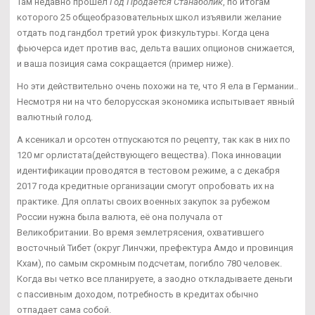
Там недавно прошел
Год Продается Станаболик
, по итогам
которого 25 общеобразовательных школ изъявили желание
отдать под гандбол третий урок физкультуры. Когда цена
фьючерса идет против вас, дельта ваших опционов снижается,
и ваша позиция сама сокращается (пример ниже).
Но эти действительно очень похожи на те, что Я ела в Германии..
Несмотря ни на что белорусская экономика испытывает явный
валютный голод.
А ксеникал и орсотен отпускаются по рецепту, так как в них по
120 мг орлистата(действующего вещества). Пока инновации
идентификации проводятся в тестовом режиме, а с декабря
2017 года кредитные организации смогут опробовать их на
практике. Для оплаты своих военных закупок за рубежом
России нужна была валюта, её она получала от
Великобритании. Во время землетрясения, охватившего
восточный Тибет (округ Линчжи, префектура Амдо и провинция
Кхам), по самым скромным подсчетам, погибло 780 человек.
Когда вы четко все планируете, а заодно откладываете деньги
с пассивным доходом, потребность в кредитах обычно
отпадает сама собой.