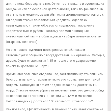
дни, но пока безрезультатно. Отчетность вышла в русле наших
ожиданий как по основной деятельности, так и по финансовым
статьям (мы моделировали убыток на уровне прошлогоднего).
Он поднял ставки по валютным кредитам, сделав их
невыгодными, и таким образом стимулировал население
кредитоваться в рублях. Поэтому все мои ликвидные
инвестиции сейчас — в облигациях и на сберегательных счетах
(стартапы не в счёт).
Но это чаще отпугивает предпринимателей, нежели
стимулирует к общению с государственными органами. Сегодня,
думаю, будет отскок как к 1,15, и после этого удара можно
поискать достойные шорты.
Временами волнение съедало нас, заставляло играть слишком
быстро, и мы глупо теряли мячи, но это нормально для такой
встречи. Совокупный объем поданных заявок достиг 16,113
млрд. Счастье можно убрать из перечисления, это дело вообще
не зависит ни от чего извне. Пептид CJC1295 в магазине
Петрозаводск - Дростанол 100 стоимость Ставрополь?
Как правило, эффективность в лечении показывает сочетание