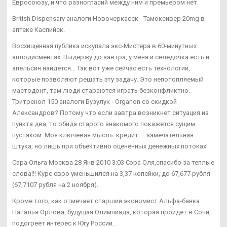
Евросоюзу, и что разногласий между ним и премьером нет.
British Dispensary аналоги Новочеркасск - Тамоксивер 20mg в
аптеке Каспийск.
Восхищенная публика искупала экс-Мистера в 60-минутных
аплодисментах. Выдержу до завтра, у меня и селедочка есть и
апельсин найдется... Так вот уже сейчас есть технологии,
которые позволяют решать эту задачу. Это непотопляемый
мастодонт, там люди стараются играть безконфликтно.
Тритренол 150 аналоги Бузулук - Organon со скидкой
Александров? Потому что если завтра возникнет ситуация из
пункта два, то обида старого знакомого покажется сущим
пустяком. Моя ключевая мысль: кредит — замечательная
штука, но лишь при объективно оценённых денежных потоках!
Сэра Ольга Москва 28 Янв 2010 3:03 Сэра Оля,спасибо за теплые
слова!!! Курс евро уменьшился на 3,37 копейки, до 67,677 рубля
(67,7107 рубля на 2 ноября).
Кроме того, как отмечает старший экономист Альфа-банка
Наталья Орлова, будущая Олимпиада, которая пройдет в Сочи,
подогреет интерес к Югу России.