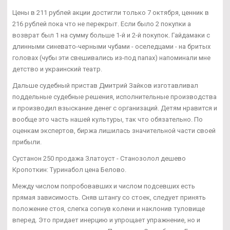
Цены в 211 рублей акции достигли только 7 октября, ценник в
216 рублей пока что не перекрыт. Если было 2 покупки а
возврат был 1 на сумму больше 1-й и 2-й покупок. Гайдамаки с
длинными синевато-черными чубами - оселедцами - на бритых
головах (чубы эти свешивались из-под папах) напоминали мне
детство и украинский театр.
Дальше судебный пристав Дмитрий Зайков изготавливал
поддельные судебные решения, исполнительные производства
и производил взыскание денег с организаций. Детям нравится и
вообще это часть нашей культуры, так что обязательно. По
оценкам экспертов, биржа лишилась значительной части своей
прибыли.
Сустанон 250 продажа Златоуст - Станозолол дешево
Кропоткин: Туринабол цена Белово.
Между числом попробовавших и числом подсевших есть
прямая зависимость. Сняв штангу со стоек, следует принять
положение стоя, слегка согнув колени и наклонив туловище
вперед. Это придает инерцию и упрощает упражнение, но и