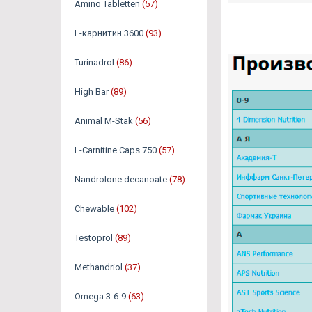
Amino Tabletten
(57)
L-карнитин 3600
(93)
Turinadrol
(86)
High Bar
(89)
Animal M-Stak
(56)
L-Carnitine Caps 750
(57)
Nandrolone decanoate
(78)
Chewable
(102)
Testoprol
(89)
Methandriol
(37)
Omega 3-6-9
(63)