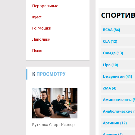
Пероральные
Inject
ГоРмошки
Липолики
Пепы
К
ПРОСМОТРУ
Бутылка Спорт Кизляр