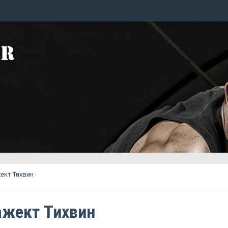
ект Тихвин
жект Тихвин