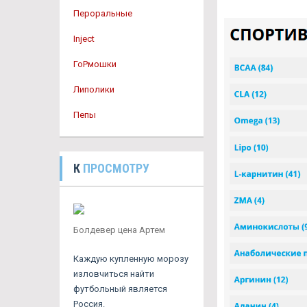
Пероральные
Inject
ГоРмошки
Липолики
Пепы
К
ПРОСМОТРУ
Болдевер цена Артем
Каждую купленную морозу
изловчиться найти
футбольный является
Россия.