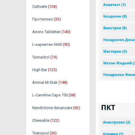
Cultivate
(104)
Протилокс
(33)
Amino Tabletten
(140)
L-карнитин 3600
(90)
Turinadrol
(74)
High Bar
(125)
Animal M-Stak
(148)
L-Carnitine Caps 750
(38)
Nandrolone decanoate
(92)
Chewable
(122)
Testoprol
(36)