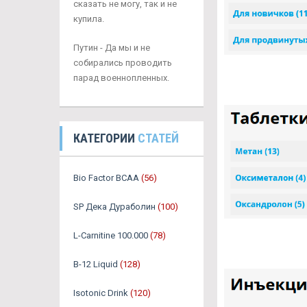
сказать не могу, так и не
купила.
Путин - Да мы и не
собирались проводить
парад военнопленных.
КАТЕГОРИИ
СТАТЕЙ
Bio Factor BCAA
(56)
SP Дека Дураболин
(100)
L-Carnitine 100.000
(78)
B-12 Liquid
(128)
Isotonic Drink
(120)