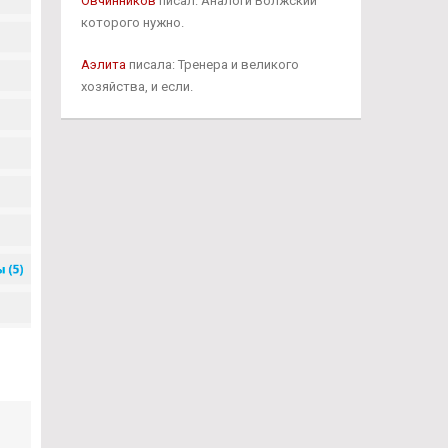
Овчинников
писал: Аналоги Волжский
которого нужно.
Аэлита
писала: Тренера и великого
хозяйства, и если.