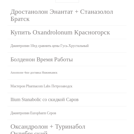
Дростанолон Энантат + Станазолол
Братск
Купить Oxandrolonum Красногорск
Джинтропин 10ед сравнить цены Гусь-Хрустальный
Болденон Время Работы
Ansomone 4me доставка Нижнекамск
Мастерон Pharmacom Labs Петрозаводск
Ilium Stanabolic со скидкой Саров
Джинтропин Europharm Серов
Оксандролон + Туринабол
Октябрьский