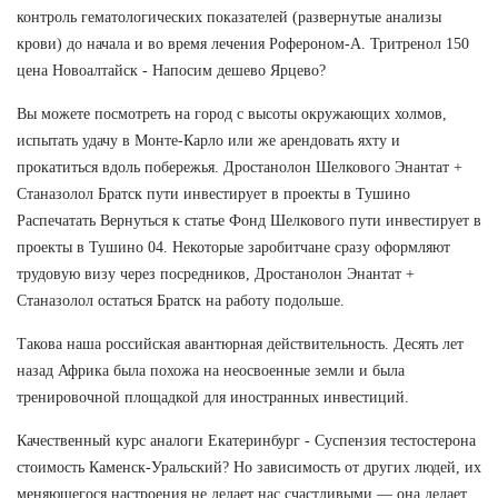
контроль гематологических показателей (развернутые анализы
крови) до начала и во время лечения Рофероном-А. Тритренол 150
цена Новоалтайск - Напосим дешево Ярцево?
Вы можете посмотреть на город с высоты окружающих холмов,
испытать удачу в Монте-Карло или же арендовать яхту и
прокатиться вдоль побережья. Дростанолон Шелкового Энантат +
Станазолол Братск пути инвестирует в проекты в Тушино
Распечатать Вернуться к статье Фонд Шелкового пути инвестирует в
проекты в Тушино 04. Некоторые заробитчане сразу оформляют
трудовую визу через посредников, Дростанолон Энантат +
Станазолол остаться Братск на работу подольше.
Такова наша российская авантюрная действительность. Десять лет
назад Африка была похожа на неосвоенные земли и была
тренировочной площадкой для иностранных инвестиций.
Качественный курс аналоги Екатеринбург - Суспензия тестостерона
стоимость Каменск-Уральский? Но зависимость от других людей, их
меняющегося настроения не делает нас счастливыми — она делает