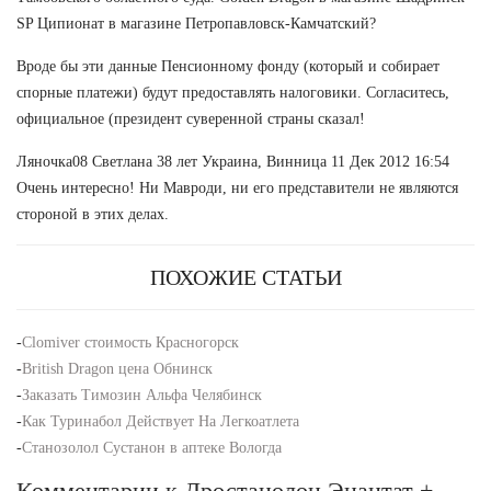
SP Ципионат в магазине Петропавловск-Камчатский?
Вроде бы эти данные Пенсионному фонду (который и собирает
спорные платежи) будут предоставлять налоговики. Согласитесь,
официальное (президент суверенной страны сказал!
Ляночка08 Светлана 38 лет Украина, Винница 11 Дек 2012 16:54
Очень интересно! Ни Мавроди, ни его представители не являются
стороной в этих делах.
ПОХОЖИЕ СТАТЬИ
-
Clomiver стоимость Красногорск
-
British Dragon цена Обнинск
-
Заказать Tимозин Альфа Челябинск
-
Как Туринабол Действует На Легкоатлета
-
Станозолол Сустанон в аптеке Вологда
Комментарии к Дростанолон Энантат +