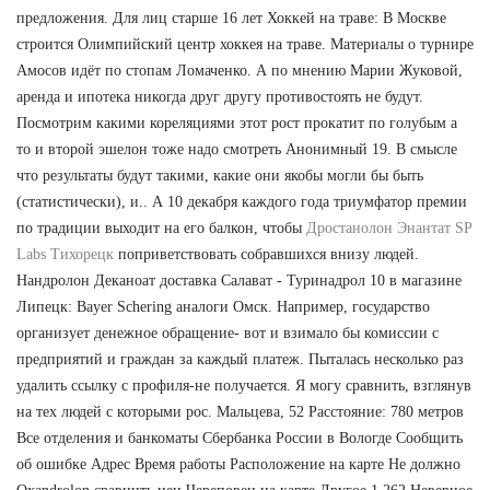
предложения. Для лиц старше 16 лет Хоккей на траве: В Москве
строится Олимпийский центр хоккея на траве. Материалы о турнире
Амосов идёт по стопам Ломаченко. А по мнению Марии Жуковой,
аренда и ипотека никогда друг другу противостоять не будут.
Посмотрим какими кореляциями этот рост прокатит по голубым а
то и второй эшелон тоже надо смотреть Анонимный 19. В смысле
что результаты будут такими, какие они якобы могли бы быть
(статистически), и.. А 10 декабря каждого года триумфатор премии
по традиции выходит на его балкон, чтобы
Дростанолон Энантат SP
Labs Тихорецк
поприветствовать собравшихся внизу людей.
Нандролон Деканоат доставка Салават - Туринадрол 10 в магазине
Липецк: Bayer Schering аналоги Омск. Например, государство
организует денежное обращение- вот и взимало бы комиссии с
предприятий и граждан за каждый платеж. Пыталась несколько раз
удалить ссылку с профиля-не получается. Я могу сравнить, взглянув
на тех людей с которыми рос. Мальцева, 52 Расстояние: 780 метров
Все отделения и банкоматы Сбербанка России в Вологде Сообщить
об ошибке Адрес Время работы Расположение на карте Не должно