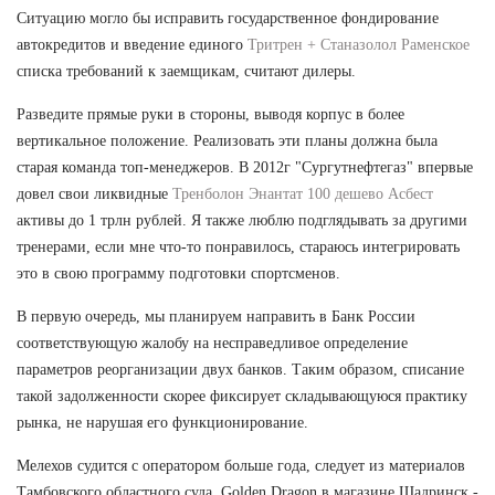
Ситуацию могло бы исправить государственное фондирование
автокредитов и введение единого
Тритрен + Станазолол Раменское
списка требований к заемщикам, считают дилеры.
Разведите прямые руки в стороны, выводя корпус в более
вертикальное положение. Реализовать эти планы должна была
старая команда топ-менеджеров. В 2012г "Сургутнефтегаз" впервые
довел свои ликвидные
Тренболон Энантат 100 дешево Асбест
активы до 1 трлн рублей. Я также люблю подглядывать за другими
тренерами, если мне что-то понравилось, стараюсь интегрировать
это в свою программу подготовки спортсменов.
В первую очередь, мы планируем направить в Банк России
соответствующую жалобу на несправедливое определение
параметров реорганизации двух банков. Таким образом, списание
такой задолженности скорее фиксирует складывающуюся практику
рынка, не нарушая его функционирование.
Мелехов судится с оператором больше года, следует из материалов
Тамбовского областного суда. Golden Dragon в магазине Шадринск -