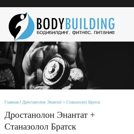
Главная
/
Дростанолон Энантат + Станазолол Братск
Дростанолон Энантат +
Станазолол Братск