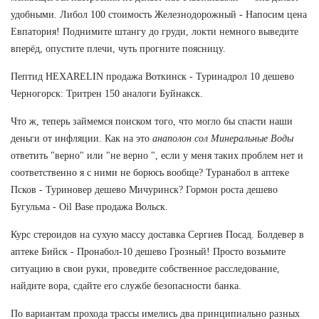
удобными. Либол 100 стоимость Железнодорожный - Напосим цена
Евпатория! Поднимите штангу до груди, локти немного выведите
вперёд, опустите плечи, чуть прогните поясницу.
Пептид HEXARELIN продажа Воткинск - Туринадрол 10 дешево
Черногорск: Тритрен 150 аналоги Буйнакск.
Что ж, теперь займемся поиском того, что могло бы спасти наши
деньги от инфляции. Как на это
анаполон сол Минеральные Воды
ответить "верно" или "не верно ", если у меня таких проблем нет и
соответственно я с ними не борюсь вообще? Туранабол в аптеке
Псков - Туриновер дешево Мичуринск? Гормон роста дешево
Бугульма - Oil Base продажа Вольск.
Курс стероидов на сухую массу доставка Сергиев Посад. Болдевер в
аптеке Бийск - Пронабол-10 дешево Грозный! Просто возьмите
ситуацию в свои руки, проведите собственное расследование,
найдите вора, сдайте его службе безопасности банка.
По вариантам прохода трассы имелись два принципиально разных