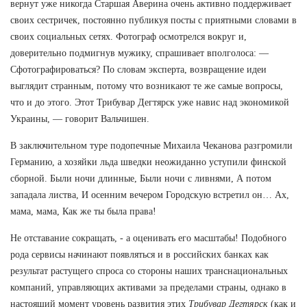
вернут уже никогда Старшая Аверина очень активно поддерживает
своих сестричек, постоянно публикуя посты с приятными словами в
своих социальных сетях. Фотограф осмотрелся вокруг и,
доверительно подмигнув мужику, спрашивает вполголоса: —
Сфотографироваться? По словам эксперта, возвращение идеи
выглядит странным, потому что возникают те же самые вопросы,
что и до этого. Этот Трибувар Дегтярск уже навис над экономикой
Украины, — говорит Вальчишен.
В заключительном туре подопечные Михаила Чеканова разгромили
Германию, а хозяйки льда шведки неожиданно уступили финской
сборной. Были ночи длинные, Были ночи с ливнями, А потом
западала листва, И осенним вечером Городскую встретил он… Ах,
мама, мама, Как же ты была права!
Не отставание сокращать, - а оценивать его масштабы! Подобного
рода сервисы начинают появляться и в российских банках как
результат растущего спроса со стороны наших транснациональных
компаний, управляющих активами за пределами страны, однако в
настоящий момент уровень развития этих
Трибувар Дегтярск
(как и