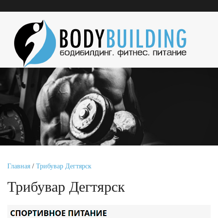
Главная
/
Трибувар Дегтярск
Трибувар Дегтярск