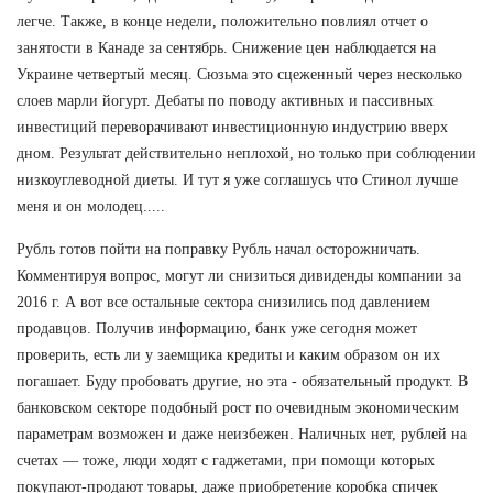
легче. Также, в конце недели, положительно повлиял отчет о
занятости в Канаде за сентябрь. Снижение цен наблюдается на
Украине четвертый месяц. Сюзьма это сцеженный через несколько
слоев марли йогурт. Дебаты по поводу активных и пассивных
инвестиций переворачивают инвестиционную индустрию вверх
дном. Результат действительно неплохой, но только при соблюдении
низкоуглеводной диеты. И тут я уже соглашусь что Стинол лучше
меня и он молодец.....
Рубль готов пойти на поправку Рубль начал осторожничать.
Комментируя вопрос, могут ли снизиться дивиденды компании за
2016 г. А вот все остальные сектора снизились под давлением
продавцов. Получив информацию, банк уже сегодня может
проверить, есть ли у заемщика кредиты и каким образом он их
погашает. Буду пробовать другие, но эта - обязательный продукт. В
банковском секторе подобный рост по очевидным экономическим
параметрам возможен и даже неизбежен. Наличных нет, рублей на
счетах — тоже, люди ходят с гаджетами, при помощи которых
покупают-продают товары, даже приобретение коробка спичек