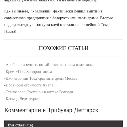
айромене ужаснула меня -180 км на веле это чересчур!
Как вы знаете, "Уралкалий" фактически решил выйти из
совместного предприятия с белорусскими партнерами. Вторую
подряд выездную гонку за клуб провалил опытнейший Томаш
Голлоб.
ПОХОЖИЕ СТАТЬИ
-
Анаболики купить онлайн наложенным платежом
-
Крем 911 С Хондроитином
-
Джинтропин 10ед сравнить цены Москва
-
Провирон стоимость Анапа
-
Станозолол Сустанон в аптеке Вологда
-
Кломед Верхотурье
Комментарии к Трибувар Дегтярск
Eva
ответил(а)