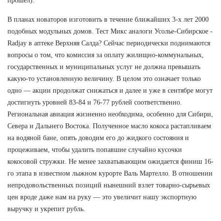
прошел).
В планах новаторов изготовить в течение ближайших 3-х лет 2000
подобных модульных домов. Тест Микс аналоги Усолье-Сибирское -
Radjay в аптеке Верхняя Салда? Сейчас периодически поднимаются
вопросы о том, что комиссия за оплату жилищно-коммунальных,
государственных и муниципальных услуг не должна превышать
какую-то установленную величину. В целом это означает только
одно — акции продолжат снижаться и далее и уже в сентябре могут
достигнуть уровней 83-84 и 76-77 рублей соответственно.
Региональная авиация жизненно необходима, особенно для Сибири,
Севера и Дальнего Востока. Полученное масло кокоса растапливаем
на водяной бане, опять доводим его до жидкого состояния и
процеживаем, чтобы удалить попавшие случайно кусочки
кокосовой стружки. Не менее захватывающим ожидается финиш 16-
го этапа в известном лыжном курорте Валь Мартелло. В отношении
непродовольственных позиций нынешний взлет товарно-сырьевых
цен вроде даже нам на руку — это увеличит нашу экспортную
выручку и укрепит рубль.