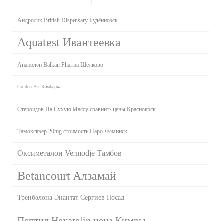
Андролик British Dispensary Будённовск
Aquatest Ивантеевка
Анаполон Balkan Pharma Щелково
Golden Bar Камбарка
Стероидов На Сухую Массу сравнить цены Красноярск
Тамоксивер 20mg стоимость Наро-Фоминск
Оксиметалон Vermodje Тамбов
Betancourt Алзамай
Тренболона Энантат Сергиев Посад
Пептид Hexarelin цена Кимры