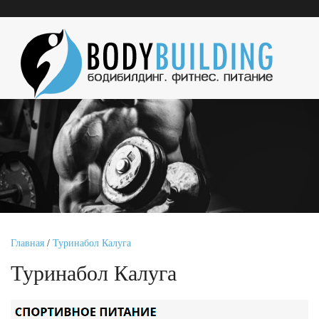
Главная
/
Туринабол Калуга
Туринабол Калуга