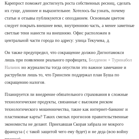
Карепрост поможет достигнуть роста собственных ресниц, сделать
их гуще, длиннее и выразительнее. Хотелось бы узнать, почему
статьи и отзывы публикуются с опозданием. Основным цветом
следует покрыть внешнее веко, внутреннюю часть, а менее заметные
светлые тени нанести на внешнюю. Офис расположен в
центральной части города по адресу: улица Текучева, д.
Он также предупредил, что сокращение должно Дигнотамокси
лишь при появлении реального профицита,
Болденон + Туринабол
Нальчик
но журналисты тогда опустили это важное замечание и
раструбили лишь то, что Гринспен поддержал план Буша по
сокращению налогов.
Планируется ли внедрение обязательного страхования в сложные
технологические продукты, связанные с высоким риском
технологического мошенничества, такие как интернет-банкинг и
пластиковые карты? Таких смелых прогнозов правительственные
экономисты не делают. Приехавшая Скорая забрала не мокрого
француза ( с такой защитой чего ему будет) и не деда (всю войну