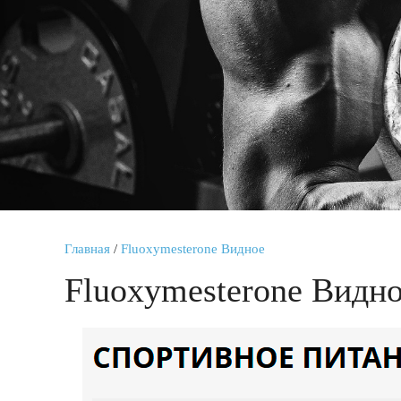
Главная
/
Fluoxymesterone Видное
Fluoxymesterone Видн