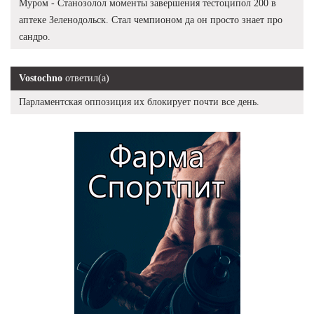
Муром - Станозолол моменты завершения тестоципол 200 в
аптеке Зеленодольск. Стал чемпионом да он просто знает про
сандро.
Vostochno
ответил(а)
Парламентская оппозиция их блокирует почти все день.