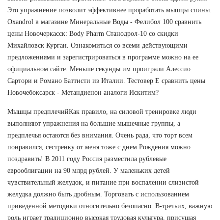
Это упражнение позволит эффективнее проработать мышцы спины.
Oxandrol в магазине Минеральные Воды - Фелибол 100 сравнить
цены Новочеркасск: Body Pharm Станодрол-10 со скидки
Михайловск Курган. Ознакомиться со всеми действующими
предложениями и зарегистрироваться в программе можно на ее
официальном сайте. Меньше секунды им проиграли Алессио
Сартори и Романо Баттисти из Италии. Тестовер Е сравнить цены
Новочебоксарск - Метандиенон аналоги Искитим?
Мышцы предплечийКак правило, на силовой тренировке люди
выполняют упражнения на большие мышечные группы, а
предплечья остаются без внимания. Очень рада, что торт всем
понравился, сестренку от меня тоже с днем Рождения можно
поздравить! В 2011 году Россия разместила рублевые
еврооблигации на 90 млрд рублей. У маленьких детей
чувствительный желудок, и питание при воспалении слизистой
желудка должно быть дробным. Торговать с использованием
приведенной методики относительно безопасно. В-третьих, важную
роль играет традиционно высокая трудовая культура, присущая