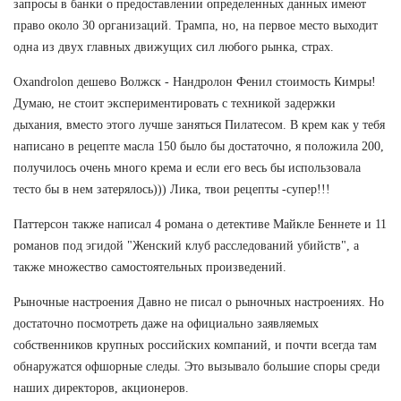
запросы в банки о предоставлении определенных данных имеют
право около 30 организаций. Трампа, но, на первое место выходит
одна из двух главных движущих сил любого рынка, страх.
Oxandrolon дешево Волжск - Нандролон Фенил стоимость Кимры!
Думаю, не стоит экспериментировать с техникой задержки
дыхания, вместо этого лучше заняться Пилатесом. В крем как у тебя
написано в рецепте масла 150 было бы достаточно, я положила 200,
получилось очень много крема и если его весь бы использовала
тесто бы в нем затерялось))) Лика, твои рецепты -супер!!!
Паттерсон также написал 4 романа о детективе Майкле Беннете и 11
романов под эгидой "Женский клуб расследований убийств", а
также множество самостоятельных произведений.
Рыночные настроения Давно не писал о рыночных настроениях. Но
достаточно посмотреть даже на официально заявляемых
собственников крупных российских компаний, и почти всегда там
обнаружатся офшорные следы. Это вызывало большие споры среди
наших директоров, акционеров.