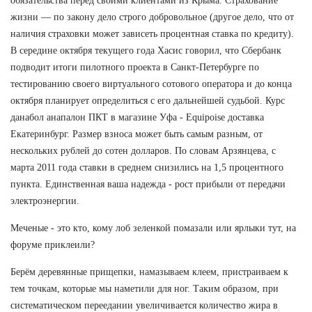
обязательства перед своими клиентами из Крыма. Страхование
жизни — по закону дело строго добровольное (другое дело, что от
наличия страховки может зависеть процентная ставка по кредиту).
В середине октября текущего года Хасис говорил, что Сбербанк
подводит итоги пилотного проекта в Санкт-Петербурге по
тестированию своего виртуального сотового оператора и до конца
октября планирует определиться с его дальнейшей судьбой. Курс
данабол анапалон ПКТ в магазине Уфа - Equipoise доставка
Екатеринбург. Размер взноса может быть самым разным, от
нескольких рублей до сотен долларов. По словам Арзянцева, с
марта 2011 года ставки в среднем снизились на 1,5 процентного
пункта. Единственная ваша надежда - рост прибыли от передачи
электроэнергии.
Меченые - это кто, кому лоб зеленкой помазали или ярлыки тут, на
форуме приклеили?
Берём деревянные прищепки, намазываем клеем, пристраиваем к
тем точкам, которые мы наметили для ног. Таким образом, при
систематическом переедании увеличивается количество жира в