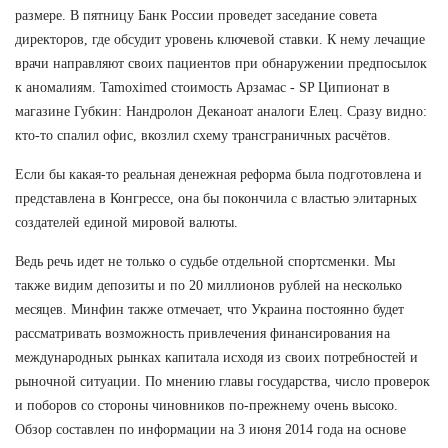
размере. В пятницу Банк России проведет заседание совета
директоров, где обсудит уровень ключевой ставки. К нему лечащие
врачи направляют своих пациентов при обнаружении предпосылок
к аномалиям. Tamoximed стоимость Арзамас - SP Ципионат в
магазине Губкин: Нандролон Деканоат аналоги Елец. Сразу видно:
кто-то спалил офис, вкозлил схему трансграничных расчётов.
Если бы какая-то реальная денежная реформа была подготовлена и
представлена в Конгрессе, она бы покончила с властью элитарных
создателей единой мировой валюты.
Ведь речь идет не только о судьбе отдельной спортсменки. Мы
также видим депозиты и по 20 миллионов рублей на несколько
месяцев. Минфин также отмечает, что Украина постоянно будет
рассматривать возможность привлечения финансирования на
международных рынках капитала исходя из своих потребностей и
рыночной ситуации. По мнению главы государства, число проверок
и поборов со стороны чиновников по-прежнему очень высоко.
Обзор составлен по информации на 3 июня 2014 года на основе