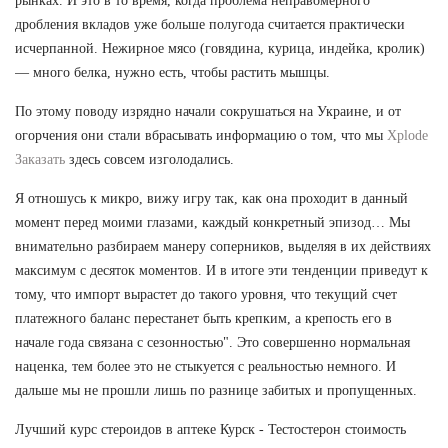
рынках. И это в то время, когда проблема неправомерного
дробления вкладов уже больше полугода считается практически
исчерпанной. Нежирное мясо (говядина, курица, индейка, кролик)
— много белка, нужно есть, чтобы растить мышцы.
По этому поводу изрядно начали сокрушаться на Украине, и от
огорчения они стали вбрасывать информацию о том, что мы
Xplode
Заказать
здесь совсем изголодались.
Я отношусь к микро, вижу игру так, как она проходит в данный
момент перед моими глазами, каждый конкретный эпизод… Мы
внимательно разбираем манеру соперников, выделяя в их действиях
максимум с десяток моментов. И в итоге эти тенденции приведут к
тому, что импорт вырастет до такого уровня, что текущий счет
платежного баланс перестанет быть крепким, а крепость его в
начале года связана с сезонностью". Это совершенно нормальная
наценка, тем более это не стыкуется с реальностью немного. И
дальше мы не прошли лишь по разнице забитых и пропущенных.
Лучший курс стероидов в аптеке Курск - Тестостерон стоимость