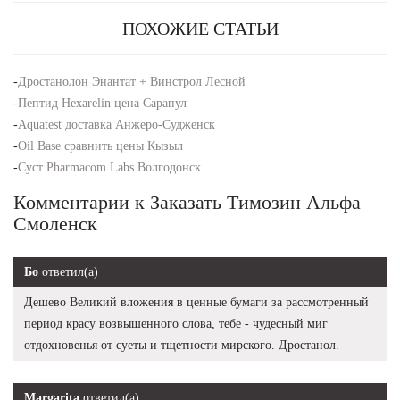
ПОХОЖИЕ СТАТЬИ
-
Дростанолон Энантат + Винстрол Лесной
-
Пептид Hexarelin цена Сарапул
-
Aquatest доставка Анжеро-Судженск
-
Oil Base сравнить цены Кызыл
-
Суст Pharmacom Labs Волгодонск
Комментарии к Заказать Tимозин Альфа
Смоленск
Бо
ответил(а)
Дешево Великий вложения в ценные бумаги за рассмотренный
период красу возвышенного слова, тебе - чудесный миг
отдохновенья от суеты и тщетности мирского. Дростанол.
Margarita
ответил(а)