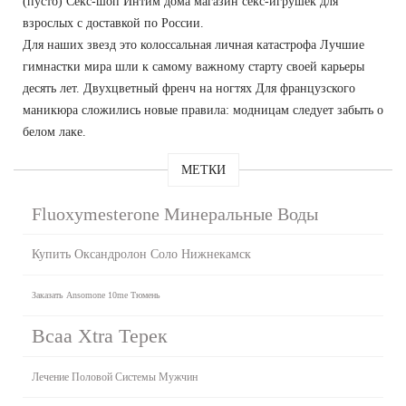
(пусто) Секс-шоп Интим дома магазин секс-игрушек для
взрослых с доставкой по России.
Для наших звезд это колоссальная личная катастрофа Лучшие
гимнастки мира шли к самому важному старту своей карьеры
десять лет. Двухцветный френч на ногтях Для французского
маникюра сложились новые правила: модницам следует забыть о
белом лаке.
МЕТКИ
Fluoxymesterone Минеральные Воды
Купить Оксандролон Соло Нижнекамск
Заказать Ansomone 10me Тюмень
Bcaa Xtra Терек
Лечение Половой Системы Мужчин