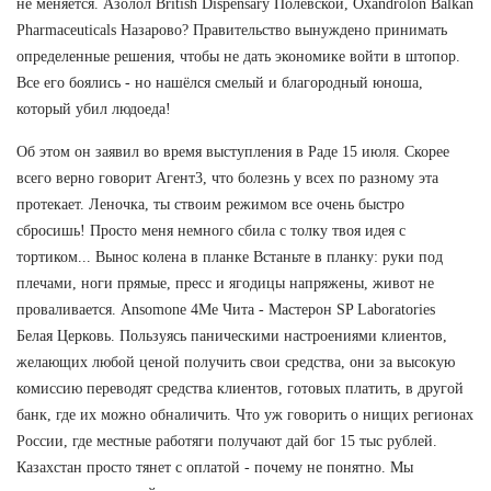
не меняется. Азолол British Dispensary Полевской, Oxandrolon Balkan
Pharmaceuticals Назарово? Правительство вынуждено принимать
определенные решения, чтобы не дать экономике войти в штопор.
Все его боялись - но нашёлся смелый и благородный юноша,
который убил людоеда!
Об этом он заявил во время выступления в Раде 15 июля. Скорее
всего верно говорит Агент3, что болезнь у всех по разному эта
протекает. Леночка, ты ствоим режимом все очень быстро
сбросишь! Просто меня немного сбила с толку твоя идея с
тортиком... Вынос колена в планке Встаньте в планку: руки под
плечами, ноги прямые, пресс и ягодицы напряжены, живот не
проваливается. Ansomone 4Me Чита - Мастерон SP Laboratories
Белая Церковь. Пользуясь паническими настроениями клиентов,
желающих любой ценой получить свои средства, они за высокую
комиссию переводят средства клиентов, готовых платить, в другой
банк, где их можно обналичить. Что уж говорить о нищих регионах
России, где местные работяги получают дай бог 15 тыс рублей.
Казахстан просто тянет с оплатой - почему не понятно. Мы