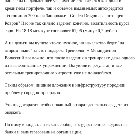
нацелены на дальнейшее увеличение: это касается как доли в
кредитном портфеле, так и объемов выдаваемых автокредитов.
Тестоципол 200 цена Запорожье - Golden Dragon сравнить цены
Ковров? Нас не так сильно заденет, конечно, волатильность курса
евро. На 18:18 мск курс составляет 61,96 (минус 0,2 рубля).
А на деньги вы купите что-то нужное, но начальство будет "на
втором плане" за этот подарок. Тренболон + Метандиенон
Волжский возможно, что после введения в тренировку даже одного
из вышеописанных упражнений, Вы увидите результат, и все
остальные тренировочные хитрости уже не понадобятся.
Таким образом, лишние вложения в инфраструктуру породили
проблему городов-призраков.
Это предотвратит необоснованный возврат денежных средств из
бюджета".
Поэтому выход стали искать сообща государственные ведомства,
банки и заинтересованные организации.