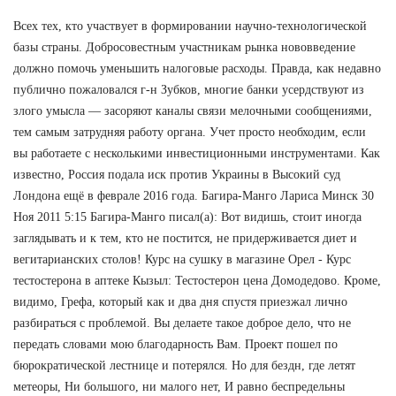
Всех тех, кто участвует в формировании научно-технологической
базы страны. Добросовестным участникам рынка нововведение
должно помочь уменьшить налоговые расходы. Правда, как недавно
публично пожаловался г-н Зубков, многие банки усердствуют из
злого умысла — засоряют каналы связи мелочными сообщениями,
тем самым затрудняя работу органа. Учет просто необходим, если
вы работаете с несколькими инвестиционными инструментами. Как
известно, Россия подала иск против Украины в Высокий суд
Лондона ещё в феврале 2016 года. Багира-Манго Лариса Минск 30
Ноя 2011 5:15 Багира-Манго писал(а): Вот видишь, стоит иногда
заглядывать и к тем, кто не постится, не придерживается диет и
вегитарианских столов! Курс на сушку в магазине Орел - Курс
тестостерона в аптеке Кызыл: Тестостерон цена Домодедово. Кроме,
видимо, Грефа, который как и два дня спустя приезжал лично
разбираться с проблемой. Вы делаете такое доброе дело, что не
передать словами мою благодарность Вам. Проект пошел по
бюрократической лестнице и потерялся. Но для бездн, где летят
метеоры, Ни большого, ни малого нет, И равно беспредельны