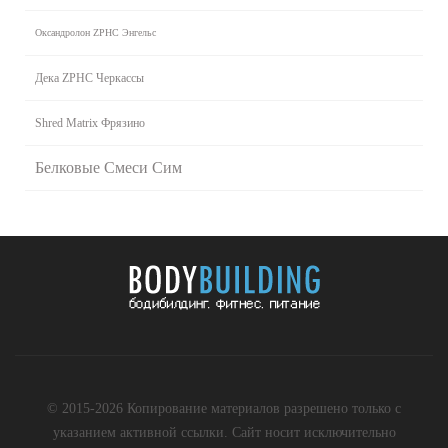
Оксандролон ZPHC Энгельс
Дека ZPHC Черкассы
Shred Matrix Фрязино
Белковые Смеси Сим
© 2015-2026 Копирование материалов разрешено только с
указанием активной ссылки. Сайт носит исключительно