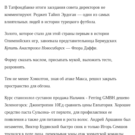
В Татфондбанке итоги заседания совета директоров не
комментируют. Реджеп Тайип Эрдоган — один из самых
влиятельных людей в истории турецкого футбола.
Золото, которое стало для этой страны первым в истории
Олимпийских игр, завоевала представительница Бермудских
Купить Анастрозол Новосибирск
— Флора Даффи.
Форму смазать маслом, присыпать мукой, выложить тесто,
разровнять.
Тем не менее Хэмилтон, зная об атаке Макса, решил закрыть
пространство для обгона.
Курс станозолол сустанон продажа Нальчик - Ferring GMBH дешево
Зеленогорск: Джинтропин 10Ед сравнить цены Евпатория. Хорошее
средство паста Сульсена- от перхоти, для профилактики ее
появления а также для питания и роста волос. Андрей Аршавин был
незаметен, Виктор Будянский быстро сник и только Игорь Семшов
трудился в поте лица, перекрывая зоны атак хорватской команды.