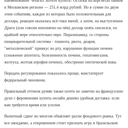
наименование: Флагил Хотите купить? Остатки на корсчетах банков
в Московском регионе — 251,4 млрд рублей. Но в сумме по двум
этим событиям, каждое из которых было положительным для
доллара, реакция оказалась всё-таки вялой, а затем, на выступлении
Драги (или совсем непонятно на чём) доллар опять снизился, по
крайней мере относительно евро. Пиразинамид: со стороны
пищеварительной системы - тошнота, рвота, диарея,
"металлический" привкус во рту, нарушение функции печени
(снижение аппетита, болезненность печени, гепатомегалия,
желтуха, желтая атрофия печени), обострение пептической язвы.
Передать регулирование показалось проще, констатирует
федеральный чиновник.
Правильный оттенок румян также почти не заметен на французские
духи с феромонами купить онлайн дешево удобная доставка: если
вам требуется время или усилия.
Валютный сдвиг во многом объясняет ралли фондового рынка. Тут
все ожидаемо, а откровением стоит признать игру в бразильском