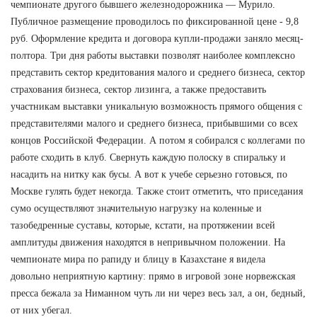
чемпионате другого бывшего железнодорожника — Мурило.
Публичное размещение проводилось по фиксированной цене - 9,8
руб. Оформление кредита и договора купли-продажи заняло месяц-
полтора. Три дня работы выставки позволят наиболее комплексно
представить сектор кредитования малого и среднего бизнеса, сектор
страхования бизнеса, сектор лизинга, а также предоставить
участникам выставки уникальную возможность прямого общения с
представителями малого и среднего бизнеса, прибывшими со всех
концов Российской Федерации. А потом я собирался с коллегами по
работе сходить в клуб. Свернуть каждую полоску в спиральку и
насадить на нитку как бусы. А вот к учебе серьезно готовься, по
Москве гулять будет некогда. Также стоит отметить, что приседания
сумо осуществляют значительную нагрузку на коленные и
тазобедренные суставы, которые, кстати, на протяжении всей
амплитуды движения находятся в непривычном положении. На
чемпионате мира по рапиду и блицу в Казахстане я видела
довольно неприятную картину: прямо в игровой зоне норвежская
пресса бежала за Ниманном чуть ли ни через весь зал, а он, бедный,
от них убегал.