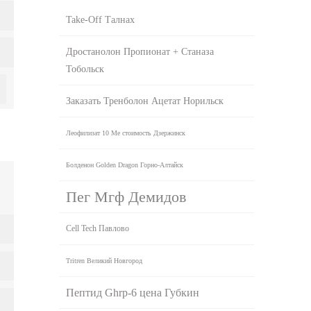
Take-Off Талнах
Дростанолон Пропионат + Станаза
Тобольск
Заказать Тренболон Ацетат Норильск
Леофилизат 10 Me стоимость Дзержинск
Болденон Golden Dragon Горно-Алтайск
Пег Мгф Демидов
Cell Tech Павлово
Tritren Великий Новгород
Пептид Ghrp-6 цена Губкин