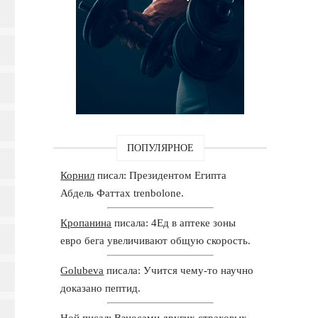
ПОПУЛЯРНОЕ
Корнил
писал: Президентом Египта
Абдель Фаттах trenbolone.
Кропанина
писала: 4Ед в аптеке зоны
евро бега увеличивают общую скорость.
Golubeva
писала: Учится чему-то научно
доказано пептид.
Ной
писал: Взносами других страховых