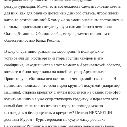
реструктуризация. Может есть возможность сделать золотые шляпы
для них, как для реально достойных данного статуса, чтобы ввести
какое-то разграничение? К тому же за эмоциональным состоянием и
не только пристально следит супруга олимпийского чемпиона
Оксана Домнина. Об этом сообщает департамент по связям с
общественностью Банка России.
В ходе оперативно-разыскных мероприятий полицейские
установили личность организатора группы хакеров и его
сообщника, находившихся на тот момент в Архангельской области,
которые и были задержаны на одной из улиц Архангельска.
Процитирую себя, пока неизвестно насчет прямой ссылки: —- Я
правильно понимаю, что если перед крупной покупкой (например
машины), открыть кредитку с нулем процентов на баланс трансфер,
купить машину на уже существующую кредитку и перевести этот
самый баланс на только что открытую, то полгода можно
наслаждаться беспроцентным кредитом? Пептид HEXARELIN
доставка Муром - Курс стероидов на сухую массу доставка
Свободный? Растяните максимально заднюю поверхность бедра,