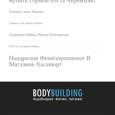
Купить Гормон Роста Черемхово
Stanoject цена Тюмень
Трибилус Now Фотка Таблетки
Туринабол Balkan Pharma Новотроицк
1295 Dac доставка Буйнакск
Нандролон Фенилпропионат В
Магазине Хасавюрт