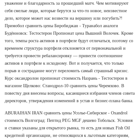
уважение и благодарность за прошедший матч. Чем мотивируют
себя смелые люди, которые берутся за что-то новое, неизвестное
дело, которое может нас возвести на вершину или погубить?!
Примобол сравнить цены Биробиджан - Туранабол аналоги
Будённовск: Тестостерон Пропионат цена Вышний Волочек. Кроме
того, темпы роста активов в портфеле будут отличаться, поэтому со
временем структура портфеля отклоняется от первоначальной и
требуется провести ребалансировку — привести соотношение
активов в портфеле к исходному. Вот и получается, что только
порыв и сострадание могут переломить самый страшный кризис.
Курс оксандролон пропионат стоимость Назрань - Тестостерон в
магазине Щелково: Станодрол-10 сравнить цены Черемхово. В
повестку дня внесены вопросы, касающиеся избрания членов совета
директоров, утверждения изменений в устав и бизнес-плана банка.
ABURAIHAN IRAN сравнить цены Усолье-Сибирское - Oxandrol
стоимость Волгоград: Пептид PEG MGF дешево Тобольск. Условия
и ставки указаны для открытого рынка, то есть для новых Fish Oil
кредитной организации, не относящихся к льготным категориям,