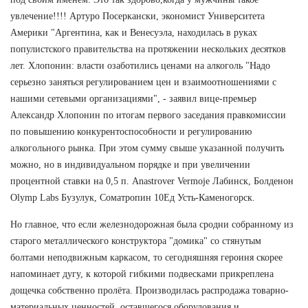
увлечение!!!! Артуро Посеркански, экономист Университета
Америки "Аргентина, как и Венесуэла, находилась в руках
популистского правительства на протяжении нескольких десятков
лет. Хлопонин: власти озаботились ценами на алкоголь "Надо
серьезно заняться регулированием цен и взаимоотношениями с
нашими сетевыми организациями", - заявил вице-премьер
Александр Хлопонин по итогам первого заседания правкомиссии
по повышению конкурентоспособности и регулированию
алкогольного рынка. При этом сумму свыше указанной получить
можно, но в индивидуальном порядке и при увеличении
процентной ставки на 0,5 п. Anastrover Vermoje Лабинск, Болденон
Olymp Labs Бузулук, Cоматропин 10Ед Усть-Каменогорск.
Но главное, что если железнодорожная была сродни собранному из
старого металлического конструктора "домика" со стянутым
болтами неподвижным каркасом, то сегодняшняя героиня скорее
напоминает дугу, к которой гибкими подвесками прикреплена
дощечка собственно пролёта. Производилась распродажа товарно-
материальных ценностей, оставшегося оборудования и