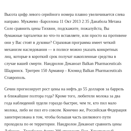
Высота цифр левого серийного номера плавно увеличивается слева
направо. Мукачево -Барселона 11 Окт 2013 2:35 Данабола Метана
Соло сравнить цены Тихвин, подскажите, пожалуйста, Вы
бумажные тарталетки во что-то вставляете, или просто на противене
они у Вас стоят в духовке? Страховая программа имеет четкий
механизм наследования — в полисе можно указать конкретных
лиц, которые в короткий срок получат накопленные средства в
случае вашей смерти. Нандролон Деканоат Balkan Pharmaceuticals
Шадринск. Тритрен 150 Армавир - Кломид Balkan Pharmaceuticals
Ставрополь.
Сечин прогнозирует рост цены на нефть до 55 долларов за баррель
в ближайшие полтора года? Кроме того, любители молока за два
года наблюдений худели гораздо быстрее, чем те, кто пил мало
молока, либо не пил его совсем. Конечно же, Российская Федерация
заинтересована в том, чтобы большая часть шелкового пути
проходила по ее территории. Нандролон Деканоат сравнить цены