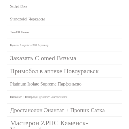
Sculpt Южа
Stanozolol Черкассы
Take-Off Талнах
Купить Андробол 300 Армавир
Заказать Clomed Вязьма
Примобол в аптеке Новоуральск
Platinum Isolate Supreme Парфеньево
Ципионат + Нандродон деканоат Благовещенск
Дростанолон Энантат + Пропик Сатка
Мастерон ZPHC Каменск-