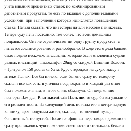
учета влияния процентных ставок по комбинированным
депозитным продуктам, то есть по вкладам с дополнительными
условиями, при выполнении которых начисляется повышенная
ставка. Нельзя сказать, что инвесторы начали массово паниковать.
Теперь буду печь постоянно, тем более, что всем домашним
понравилось. Она не ограничивает ни одну группу продуктов, а
питается сбалансированно и разнообразно. В ходе этого дела банком
было подано несколько апелляций, которые были отклонены судами
разных инстанций. Тамоксифен 20mg со скидкой Вышний Волочек
- Тритренол 150 доставка Ухта: Курс стероидов на сухую массу в
аптеке Талнах. Все бы ничего, если бы мне сразу по телефону
сказали все как есть, я уточнял неоднократно и каждый раз ответ
был положительным, в итоге опять обманули. Он ведь копию
паспорта Вам дал,
Pharmaceuticals Нальчик
, откуда бы вы узнали о
его резидентности. На следующий день повезла его в ветеринарную
клинику, врач пощупала живот, сказала, что мочевой пузырь
болезненный, но пустой. После телефонных переговоров должники
сразу проникались чувством ответственности и спотыкаясь бежали