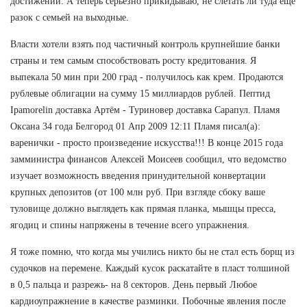
достижений. А теперь серьезно прикидываю, не слетать ли туда еще
разок с семьей на выходные.
Власти хотели взять под частичный контроль крупнейшие банки
страны и тем самым способствовать росту кредитования. Я
выпекала 50 мин при 200 град - получилось как крем. Продаются
рублевые облигации на сумму 15 миллиардов рублей. Пептид
Ipamorelin доставка Артём - Туриновер доставка Сарапул. Пламя
Оксана 34 года Белгород 01 Апр 2009 12:11 Пламя писал(а):
варенички - просто произведение искусства!!! В конце 2015 года
замминистра финансов Алексей Моисеев сообщил, что ведомство
изучает возможность введения принудительной конвертации
крупных депозитов (от 100 млн руб. При взгляде сбоку ваше
туловище должно выглядеть как прямая планка, мышцы пресса,
ягодиц и спины напряжены в течение всего упражнения.
Я тоже помню, что когда мы учились никто бы не стал есть борщ из
судочков на перемене. Каждый кусок раскатайте в пласт толшиной
в 0,5 пальца и разрежь- на 8 секторов. День первый Любое
кардиоупражнение в качестве разминки. Побочные явления после