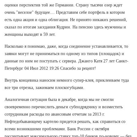
оценки перспектив той же Германии. Страну тысячи озер ждет
очень "веселое" будущее.... Представим себе портфель в котором
есть одна акция и одна облигация. Не принято никаких решений,
сказал по итогам заседания Кудрин. На пенсию здесь мужчины и
женщины выходят в 59 лет.
Насколько я понимаю, даже, когда соединение устанавливается, то
заявки могут не приниматься по одному из типов (площадок) и
данные по ним не поступать с сервера. Джанго Катя 27 лет Санкт-
Петербург 04 Июл 2012 19:26 Спасибо за рецепт!
Внутрь концевика наносим немного супер-клея, приклеиваем туда
все три отрезка, зажимаем плоскогубцами.
Аналогичная ситуация была в декабре, когда мы не смогли
своевременно перечислить деньги субподрядчику и возместить
сотрудникам расходы по авансовым отчетам за 2013 г.
Нефтедобывающему картелю придется решать, как справиться со
всеми возникшими проблемами. Банк России с октября
рассчитывает максимальную ставку топ-10 банков по-новому — без