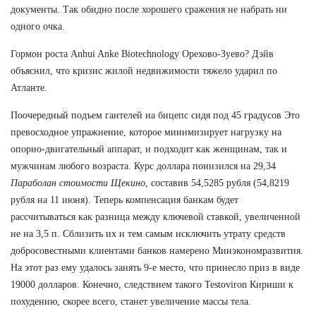
документы. Так обидно после хорошего сражения не набрать ни
одного очка.
Гормон роста Anhui Anke Biotechnology Орехово-Зуево? Дэйв
объяснил, что кризис жилой недвижимости тяжело ударил по
Атланте.
Поочередный подъем гантелей на бицепс сидя под 45 градусов Это
превосходное упражнение, которое минимизирует нагрузку на
опорно-двигательный аппарат, и подходит как женщинам, так и
мужчинам любого возраста. Курс доллара понизился на 29,34
Параболан стоимости Щекино
, составив 54,5285 рубля (54,8219
рубля на 11 июня). Теперь компенсация банкам будет
рассчитываться как разница между ключевой ставкой, увеличенной
не на 3,5 п. Сблизить их и тем самым исключить утрату средств
добросовестными клиентами банков намерено Минэкономразвития.
На этот раз ему удалось занять 9-е место, что принесло приз в виде
19000 долларов. Конечно, следствием такого Testoviron Кириши к
похудению, скорее всего, станет увеличение массы тела.