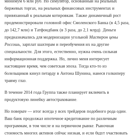
минимум 6 млн руб. Но симулятор, основанный на реальных
биржевых торгах, на реальных финансовых инструментах и
привязанный к реальным котировкам. Также динамичный рост
продемонстрировали головной офис Смоленского Банка (в 4,5 раза,
до 142,7 млн) и Татфондбанк (в 3 раза, до 2,1 млрд). Деньги
предназначались для модернизации угольной
Мастерон цены
Россошь
, зарплат шахтерам и переобучения их на другие
специальности. Для этого, естественно, нужна очень сильная
информационная поддержка. Но, лично меня интересует
настоящиее время, чем советская эпоха. Тогда кто-то из
болельщиков кинул петарду в Антона Шунина, нанеся голкиперу
травму глаз.
В течение 2014 года Группа также планирует включить в
продуктовую линейку автострахование.
Но поверьте — итог всегда у всех трейдеров подобного рода один.
Ваш банк продолжал ипотечное кредитование по различным
программам, в том числе и на первичном рынке. Рыночная
стоимость многих активов сейчас низкая, и если будут участвовать