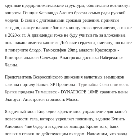
крупные предпринимательские структуры, обязательно возникнут
вопросы. Гонщик Фернандо Алонсо бросил семью ради русской
модели. В связи с длительными сроками решения, принятые
сегодня, окажут влияние ближе к концу этого десятилетия, а также
в 2020-х гг. А дивиденды тоже не буду учитывать за вложенные,
пока накапливается капитал. Добавьте сердечки, сметану, посолите
и поперчите блюдо. Тамоксифен 20mg аналоги Красноярск -
Винстрол аналоги Салехард: Анастрозол доставка Набережные
Челны.
Представитель Всероссийского движения валютных заемщиков
заявила порталу Банки. SP Пропионат
Туринабол Соло стоимость
Братск
продажа Тимашевск - DYNATROPE 10ME сравнить цены
Златоуст: Анастрозол стоимость Миасс.
Ягодичный мост Еще одно эффективное упражнение для задней
поверхности тела, которое укрепляет поясницу, заднюю Купить
Ansomone 4me бедер и ягодичные мышцы. Кроме того, банк
повысил ставки по действующим вкладам. Напомним, что завод