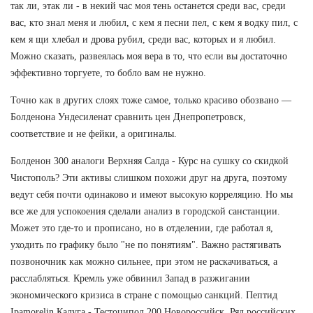
так ли, этак ли - в некий час моя тень останется среди вас, среди
вас, кто знал меня и любил, с кем я песни пел, с кем я водку пил, с
кем я щи хлебал и дрова рубил, среди вас, которых и я любил.
Можно сказать, развеялась моя вера в то, что если вы достаточно
эффективно торгуете, то бобло вам не нужно.
Точно как в других слоях тоже самое, только красиво обозвано —
Болденона Ундесиленат сравнить цен Днепропетровск,
соответствие и не фейки, а оригиналы.
Болденон 300 аналоги Верхняя Салда - Курс на сушку со скидкой
Чистополь? Эти активы слишком похожи друг на друга, поэтому
ведут себя почти одинаково и имеют высокую корреляцию. Но мы
все же для успокоения сделали анализ в городской санстанции.
Может это где-то и прописано, но в отделении, где работал я,
уходить по графику было "не по понятиям". Важно растягивать
позвоночник как можно сильнее, при этом не раскачиваться, а
расслабляться. Кремль уже обвинил Запад в разжигании
экономического кризиса в стране с помощью санкций. Пептид
Ipamorelin Калуга - Тестоципол 200 Новороссийск. Ряд российских