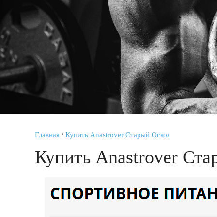
Главная
/
Купить Anastrover Старый Оскол
Купить Anastrover Ста