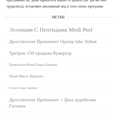
программисты, дабы заработать какие-то деньги (не зря же они
трудились), вставляют рекламный код в тело своих программ.
МЕТКИ
Эссенция С Пептидами Medi Peel
Дростанолон Пропионат Opymp labs Лобня
Тритрен 150 продажа Кумертау
Примоболан British Dragon Балаково
Shred Matrix Фрязино
Extreme Omega Сафоново
Дростанолон Пропионат + Дека дураболин
Гатчина