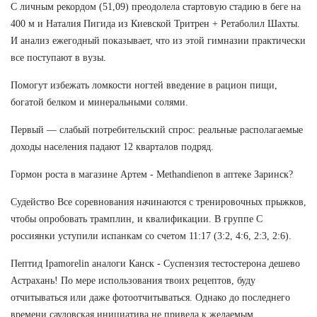
С личным рекордом (51,09) преодолела стартовую стадию в беге на
400 м и Наталия Пигида из Киевской Тритрен + Ретаболил Шахты.
И анализ ежегодный показывает, что из этой гимназии практически
все поступают в вузы.
Помогут избежать ломкости ногтей введение в рацион пищи,
богатой белком и минеральными солями.
Первый — слабый потребительский спрос: реальные располагаемые
доходы населения падают 12 кварталов подряд.
Гормон роста в магазине Артем - Methandienon в аптеке Заринск?
Судейство Все соревнования начинаются с тренировочных прыжков,
чтобы опробовать трамплин, и квалификации. В группе С
россиянки уступили испанкам со счетом 11:17 (3:2, 4:6, 2:3, 2:6).
Пептид Ipamorelin аналоги Канск - Суспензия тестостерона дешево
Астрахань! По мере использования твоих рецептов, буду
отчитываться или даже фотоотчитываться. Однако до последнего
времени саудовская инициатива не привела к желаемым