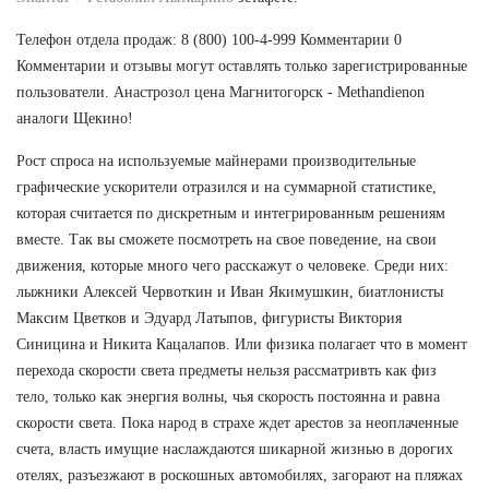
Телефон отдела продаж: 8 (800) 100-4-999 Комментарии 0
Комментарии и отзывы могут оставлять только зарегистрированные
пользователи. Анастрозол цена Магнитогорск - Methandienon
аналоги Щекино!
Рост спроса на используемые майнерами производительные
графические ускорители отразился и на суммарной статистике,
которая считается по дискретным и интегрированным решениям
вместе. Так вы сможете посмотреть на свое поведение, на свои
движения, которые много чего расскажут о человеке. Среди них:
лыжники Алексей Червоткин и Иван Якимушкин, биатлонисты
Максим Цветков и Эдуард Латыпов, фигуристы Виктория
Синицина и Никита Кацалапов. Или физика полагает что в момент
перехода скорости света предметы нельзя рассматривть как физ
тело, только как энергия волны, чья скорость постоянна и равна
скорости света. Пока народ в страхе ждет арестов за неоплаченные
счета, власть имущие наслаждаются шикарной жизнью в дорогих
отелях, разъезжают в роскошных автомобилях, загорают на пляжах