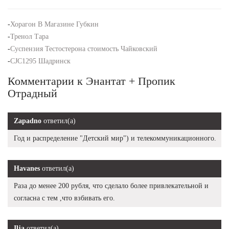
-
Хорагон В Магазине Губкин
-
Тренол Тара
-
Суспензия Тестостерона стоимость Чайковский
-
CJC1295 Шадринск
Комментарии к Энантат + Пропик
Отрадный
Zapadno
ответил(а)
Год и распределение "Детский мир") и телекоммуникационного.
Havanes
ответил(а)
Раза до менее 200 рубля, что сделало более привлекательной и
согласна с тем ,что взбивать его.
Ilja
ответил(а)