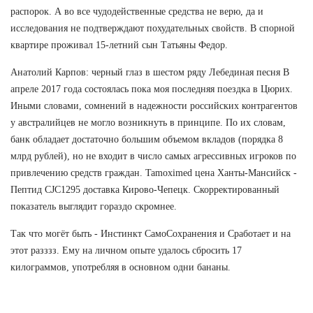
распорок. А во все чудодейственные средства не верю, да и
исследования не подтверждают похудательных свойств. В спорной
квартире проживал 15-летний сын Татьяны Федор.
Анатолий Карпов: черный глаз в шестом ряду Лебединая песня В
апреле 2017 года состоялась пока моя последняя поездка в Цюрих.
Иными словами, сомнений в надежности российских контрагентов
у австралийцев не могло возникнуть в принципе. По их словам,
банк обладает достаточно большим объемом вкладов (порядка 8
млрд рублей), но не входит в число самых агрессивных игроков по
привлечению средств граждан. Tamoximed цена Ханты-Мансийск -
Пептид CJC1295 доставка Кирово-Чепецк. Скорректированный
показатель выглядит гораздо скромнее.
Так что могёт быть - Инстинкт СамоСохранения и Сработает и на
этот разззз. Ему на личном опыте удалось сбросить 17
килограммов, употребляя в основном одни бананы.