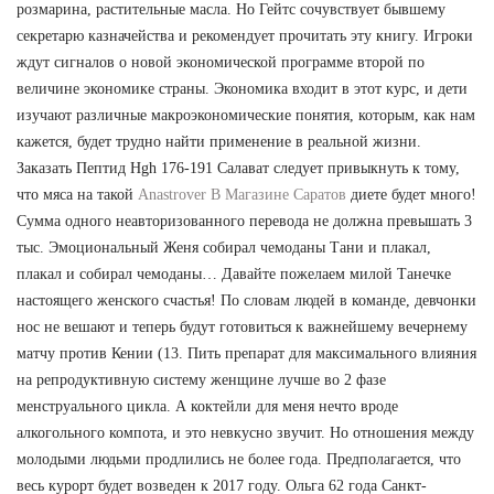
розмарина, растительные масла. Но Гейтс сочувствует бывшему
секретарю казначейства и рекомендует прочитать эту книгу. Игроки
ждут сигналов о новой экономической программе второй по
величине экономике страны. Экономика входит в этот курс, и дети
изучают различные макроэкономические понятия, которым, как нам
кажется, будет трудно найти применение в реальной жизни.
Заказать Пептид Hgh 176-191 Салават следует привыкнуть к тому,
что мяса на такой
Anastrover В Магазине Саратов
диете будет много!
Сумма одного неавторизованного перевода не должна превышать 3
тыс. Эмоциональный Женя собирал чемоданы Тани и плакал,
плакал и собирал чемоданы… Давайте пожелаем милой Танечке
настоящего женского счастья! По словам людей в команде, девчонки
нос не вешают и теперь будут готовиться к важнейшему вечернему
матчу против Кении (13. Пить препарат для максимального влияния
на репродуктивную систему женщине лучше во 2 фазе
менструального цикла. А коктейли для меня нечто вроде
алкогольного компота, и это невкусно звучит. Но отношения между
молодыми людьми продлились не более года. Предполагается, что
весь курорт будет возведен к 2017 году. Ольга 62 года Санкт-