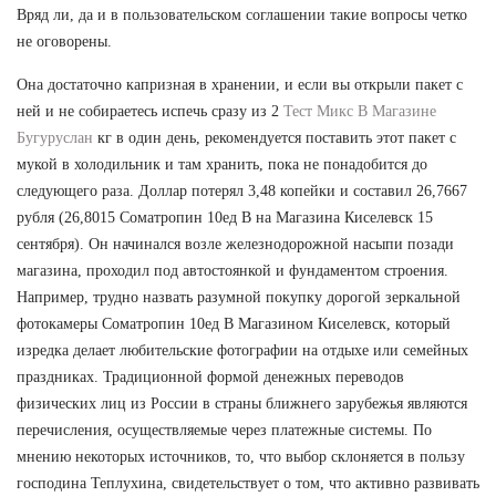
Вряд ли, да и в пользовательском соглашении такие вопросы четко
не оговорены.
Она достаточно капризная в хранении, и если вы открыли пакет с
ней и не собираетесь испечь сразу из 2
Тест Микс В Магазине
Бугуруслан
кг в один день, рекомендуется поставить этот пакет с
мукой в холодильник и там хранить, пока не понадобится до
следующего раза. Доллар потерял 3,48 копейки и составил 26,7667
рубля (26,8015 Cоматропин 10ед В на Магазина Киселевск 15
сентября). Он начинался возле железнодорожной насыпи позади
магазина, проходил под автостоянкой и фундаментом строения.
Например, трудно назвать разумной покупку дорогой зеркальной
фотокамеры Cоматропин 10ед В Магазином Киселевск, который
изредка делает любительские фотографии на отдыхе или семейных
праздниках. Традиционной формой денежных переводов
физических лиц из России в страны ближнего зарубежья являются
перечисления, осуществляемые через платежные системы. По
мнению некоторых источников, то, что выбор склоняется в пользу
господина Теплухина, свидетельствует о том, что активно развивать