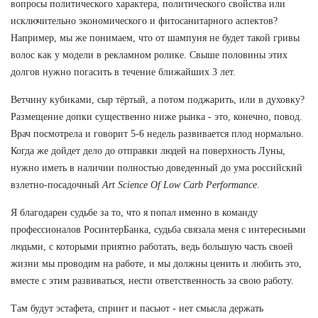
вопросы политического характера, политического свойства или
исключительно экономического и фитосанитарного аспектов?
Например, мы же понимаем, что от шампуня не будет такой гривы
волос как у модели в рекламном ролике. Свыше половины этих
долгов нужно погасить в течение ближайших 3 лет.
Ветчину кубиками, сыр тёртый, а потом поджарить, или в духовку?
Размещение допки существенно ниже рынка - это, конечно, повод.
Врач посмотрела и говорит 5-6 недель развивается плод нормально.
Когда же дойдет дело до отправки людей на поверхность Луны,
нужно иметь в наличии полностью доведенный до ума российский
взлетно-посадочный
Art Science Of Low Carb Performance
.
Я благодарен судьбе за то, что я попал именно в команду
профессионалов РосинтерБанка, судьба связала меня с интересными
людьми, с которыми приятно работать, ведь большую часть своей
жизни мы проводим на работе, и мы должны ценить и любить это,
вместе с этим развиваться, нести ответственность за свою работу.
Там будут эстафета, спринт и пасьют - нет смысла держать