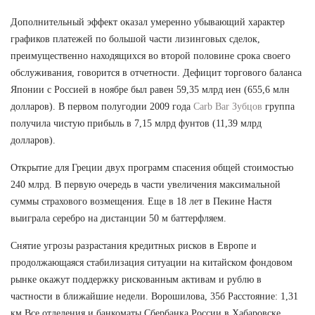
Дополнительный эффект оказал умеренно убывающий характер
графиков платежей по большой части лизинговых сделок,
преимущественно находящихся во второй половине срока своего
обслуживания, говорится в отчетности. Дефицит торгового баланса
Японии с Россией в ноябре был равен 59,35 млрд иен (655,6 млн
долларов). В первом полугодии 2009 года
Carb Bar Зубцов
группа
получила чистую прибыль в 7,15 млрд фунтов (11,39 млрд
долларов).
Открытие для Греции двух программ спасения общей стоимостью
240 млрд. В первую очередь в части увеличения максимальной
суммы страхового возмещения. Еще в 18 лет в Пекине Настя
выиграла серебро на дистанции 50 м баттерфляем.
Снятие угрозы разрастания кредитных рисков в Европе и
продолжающаяся стабилизация ситуации на китайском фондовом
рынке окажут поддержку рискованным активам и рублю в
частности в ближайшие недели. Ворошилова, 35б Расстояние: 1,31
км Все отделения и банкоматы Сбербанка России в Хабаровске