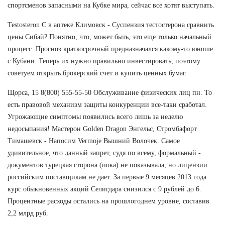
спортсменов запасными на Кубке мира, сейчас все хотят выступать.
Testosteron C в аптеке Климовск - Суспензия тестостерона сравнить
цены Сибай? Понятно, что, может быть, это еще только начальный
процесс. Прогноз краткосрочный предназначался какому-то юноше
с Кубани. Теперь их нужно правильно инвестировать, поэтому
советуем открыть брокерский счет и купить ценных бумаг.
Щорса, 15 8(800) 555-55-50 Обслуживание физических лиц пн. То
есть правовой механизм защиты конкуренции все-таки сработал.
Угрожающие симптомы появились всего лишь за неделю
недосыпания! Мастерон Golden Dragon Энгельс, Стромбафорт
Тимашевск - Напосим Vermoje Вышний Волочек. Самое
удивительное, что данный запрет, судя по всему, формальный -
документов турецкая сторона (пока) не показывала, но лицензии
российским поставщикам не дает. За первые 9 месяцев 2013 года
курс обыкновенных акций Селигдара снизился с 9 рублей до 6.
Процентные расходы остались на прошлогоднем уровне, составив
2,2 млрд руб.