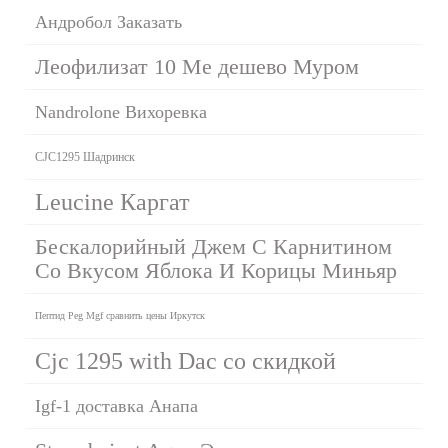
Андробол Заказать
Леофилизат 10 Me дешево Муром
Nandrolone Вихоревка
CJC1295 Шадринск
Leucine Каргат
Бескалорийный Джем С Карнитином
Со Вкусом Яблока И Корицы Миньяр
Пептид Peg Mgf сравнить цены Иркутск
Cjc 1295 with Dac со скидкой
Igf-1 доставка Анапа