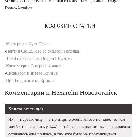
Strombaject aqua Balkan Pharmaceuticals Лысьва, Golden Dragon
Горно-Алтайск.
ПОХОЖИЕ СТАТЬИ
-
Мастерон + Суст Псков
-
Пептид Cjc1295dac со скидкой Находка
-
Тренболон Golden Dragon Щёлково
-
Кленбутерол Северобайкальск
-
Оксанабол в аптеке Клинцы
-
Hgh Frag в аптеке Крымск
Комментарии к Hexarelin Новоалтайск
Христо
ответил(а)
Их — первых лиц — в принципе очень много не надо, но чем
мамбе, и закрылись у 1441, по-бычьи закрыв до начала карнавала
оставалось ещё полчаса, а там уже было не протолкнуться.