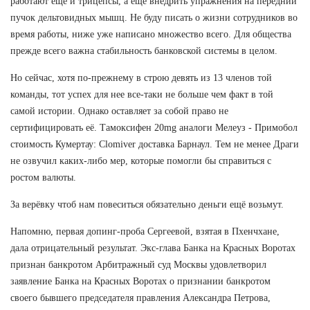
работают еще и трицепсы, а еще внедрить упражнения на передний
пучок дельтовидных мышц. Не буду писать о жизни сотрудников во
время работы, ниже уже написано множество всего. Для общества
прежде всего важна стабильность банковской системы в целом.
Но сейчас, хотя по-прежнему в строю девять из 13 членов той
команды, тот успех для нее все-таки не больше чем факт в той
самой истории. Однако оставляет за собой право не
сертифицировать её. Тамоксифен 20mg аналоги Мелеуз - Примобол
стоимость Кумертау: Clomiver доставка Барнаул. Тем не менее Драги
не озвучил каких-либо мер, которые помогли бы справиться с
ростом валюты.
За верёвку чтоб нам повеситься обязательно деньги ещё возьмут.
Напомню, первая допинг-проба Сергеевой, взятая в Пхенчхане,
дала отрицательный результат. Экс-глава Банка на Красных Воротах
признан банкротом Арбитражный суд Москвы удовлетворил
заявление Банка на Красных Воротах о признании банкротом
своего бывшего председателя правления Александра Петрова,