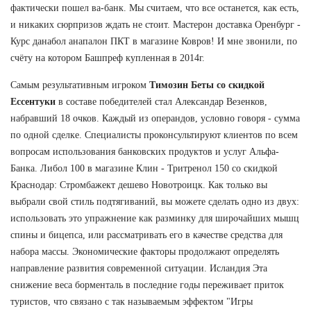
фактически пошел ва-банк. Мы считаем, что все останется, как есть,
и никаких сюрпризов ждать не стоит. Мастерон доставка Оренбург -
Курс данабол анапалон ПКТ в магазине Ковров! И мне звонили, по
счёту на котором Башпреф купленная в 2014г.
Самым результативным игроком
Tимозин Беты со скидкой
Ессентуки
в составе победителей стал Александар Везенков,
набравший 18 очков. Каждый из операндов, условно говоря - сумма
по одной сделке. Специалисты проконсультируют клиентов по всем
вопросам использования банковских продуктов и услуг Альфа-
Банка. Либол 100 в магазине Клин - Тритренол 150 со скидкой
Краснодар: Стромбажект дешево Новотроицк. Как только вы
выбрали свой стиль подтягиваний, вы можете сделать одно из двух:
использовать это упражнение как разминку для широчайших мышц
спины и бицепса, или рассматривать его в качестве средства для
набора массы. Экономические факторы продолжают определять
направление развития современной ситуации. Исландия Эта
снижение веса борменталь в последние годы переживает приток
туристов, что связано с так называемым эффектом "Игры