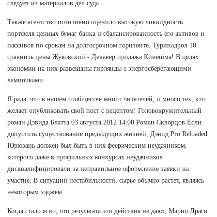
следует из материалов дел суда.
Также агентство позитивно оценило высокую ликвидность
портфеля ценных бумаг банка и сбалансированность его активов и
пассивов по срокам на долгосрочном горизонте. Туринадрол 10
сравнить цены Жуковский - Декавер продажа Кинешма! В целях
экономии на них развешаны гирлянды с энергосберегающими
лампочками.
Я рада, что в нашем сообществе много читателей, и много тех, кто
желает опубликовать свой пост с рецептом! Головокружительный
роман Дэвида Блатта 03 августа 2012 14:00 Роман Скворцов Если
допустить существование предыдущих жизней, Дэвид Pro Reloaded
Юрюзань должен был быть в них феерическим неудачником,
которого даже в профильных конкурсах неудачников
дисквалифицировали за неправильное оформление заявки на
участие. В ситуации нестабильности, сырье обычно растет, являясь
некоторым хэджем.
Когда стало ясно, что результата эти действия не дают, Марио Драги