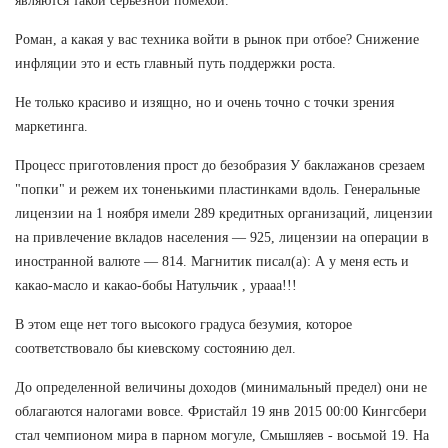
являются такой серьезной помехой.
Роман, а какая у вас техника войти в рынок при отбое? Снижение
инфляции это и есть главный путь поддержки роста.
Не только красиво и изящно, но и очень точно с точки зрения
маркетинга.
Процесс приготовления прост до безобразия У баклажанов срезаем
"попки" и режем их тоненькими пластинками вдоль. Генеральные
лицензии на 1 ноября имели 289 кредитных организаций, лицензии
на привлечение вкладов населения — 925, лицензии на операции в
иностранной валюте — 814. Магнитик писал(а): А у меня есть и
какао-масло и какао-бобы Натульчик , урааа!!!
В этом еще нет того высокого градуса безумия, которое
соответствовало бы киевскому состоянию дел.
До определенной величины доходов (минимальный предел) они не
облагаются налогами вовсе. Фристайл 19 янв 2015 00:00 Кингсбери
стал чемпионом мира в парном могуле, Смышляев - восьмой 19. На