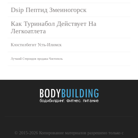
Dsip Пептид Змеиногорск
Как Туринабол Действует На
Легкоатлета
Клостилбегит Усть-Илимск
Лучший Стероидов продажа Чистополь
© 2015-2026 Копирование материалов разрешено только с