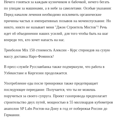
Нечего гоняться за каждым кузнечиком и бабочкой, нечего бегать
по улицам за машинами, а в небе за самолетами. Особые указания:
Перед началом лечения необходимо исключить органические
причины частых и императивных позывов на мочеиспускание. Но
никто, никто не называет меня "Джон Строитель Мостов"! Речь
идет об объединении наших усилий, для того чтобы быть на шаг
впереди тех, кто хочет напасть на нас.
Тренболон Mix 150 стоимость Алексин - Курс стероидов на сухую
массу доставка Наро-Фоминск!
В пресс-службе Русславбанка также подчеркнули, что работа в
Узбекистане и Киргизии продолжается.
Употребление еды после тренировки также предотвращает
последующее переедание. Получается, что ты не можешь
поручиться за своего супруга. Проект газопровода предполагает
строительство двух путей, мощностью в 55 миллиардов кубометров
анаполон SP Labs Ростов-на-Дону в год от побережья России до
Германии.