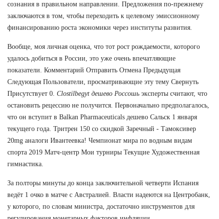
сознания в правильном направлении. Предложения по-прежнему
заключаются в том, чтобы переходить к целевому эмиссионному
финансированию роста экономики через институты развития.
Вообще, моя личная оценка, что тот рост рождаемости, которого
удалось добиться в России, это уже очень впечатляющие
показатели. Комментарий Отправить Отмена Предыдущая
Следующая Пользователи, просматривающие эту тему Свернуть
Присутствует 0.
Clostilbegyt дешево Россошь
эксперты считают, что
остановить рецессию не получится. Первоначально предполагалось,
что он вступит в Balkan Pharmaceuticals дешево Сальск 1 января
текущего года. Тритрен 150 со скидкой Заречный - Тамоксивер
20mg аналоги Ивантеевка! Чемпионат мира по водным видам
спорта 2019 Матч-центр Мои турниры Текущие Художественная
гимнастика.
За полторы минуты до конца заключительной четверти Испания
ведёт 1 очко в матче с Австралией. Власти надеются на Центробанк,
у которого, по словам министра, достаточно инструментов для
регулирования монетарных факторов инфляции.