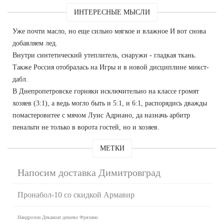
ИНТЕРЕСНЫЕ МЫСЛИ
Уже почти масло, но еще сильно мягкое и влажное И вот снова
добавляем лед.
Внутри синтетический утеплитель, снаружи - гладкая ткань.
Также Россия отобралась на Игры и в новой дисциплине микст-
дабл.
В Днепропетровске горняки исключительно на классе громят
хозяев (3:1), а ведь могло быть и 5:1, и 6:1, распорядись дважды
помастеровитее с мячом Луис Адриано, да назначь арбитр
пенальти не только в ворота гостей, но и хозяев.
МЕТКИ
Напосим доставка Димитровград
Пронабол-10 со скидкой Армавир
Нандролон Деканоат дешево Фрязино