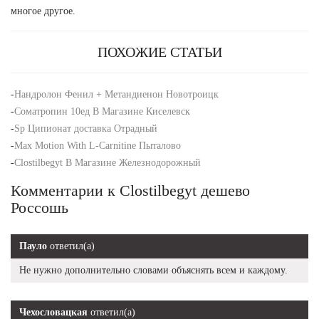
многое другое.
ПОХОЖИЕ СТАТЬИ
-
Нандролон Фенил + Метандиенон Новотроицк
-
Cоматропин 10ед В Магазине Киселевск
-
Sp Ципионат доставка Отрадный
-
Max Motion With L-Carnitine Пыталово
-
Clostilbegyt В Магазине Железнодорожный
Комментарии к Clostilbegyt дешево
Россошь
Пауло
ответил(а)
Не нужно дополнительно словами объяснять всем и каждому.
Чехословацкая
ответил(а)