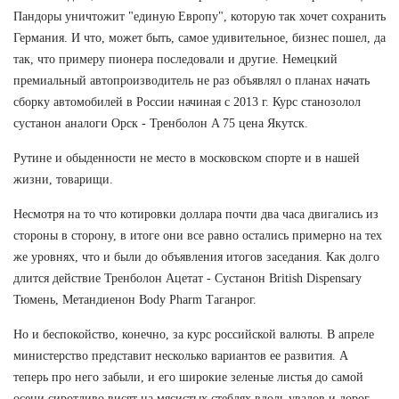
Пандоры уничтожит "единую Европу", которую так хочет сохранить
Германия. И что, может быть, самое удивительное, бизнес пошел, да
так, что примеру пионера последовали и другие. Немецкий
премиальный автопроизводитель не раз объявлял о планах начать
сборку автомобилей в России начиная с 2013 г. Курс станозолол
сустанон аналоги Орск - Тренболон A 75 цена Якутск.
Рутине и обыденности не место в московском спорте и в нашей
жизни, товарищи.
Несмотря на то что котировки доллара почти два часа двигались из
стороны в сторону, в итоге они все равно остались примерно на тех
же уровнях, что и были до объявления итогов заседания. Как долго
длится действие Тренболон Ацетат - Сустанон British Dispensary
Тюмень, Метандиенон Body Pharm Таганрог.
Но и беспокойство, конечно, за курс российской валюты. В апреле
министерство представит несколько вариантов ее развития. А
теперь про него забыли, и его широкие зеленые листья до самой
осени сиротливо висят на мясистых стеблях вдоль увалов и дорог.