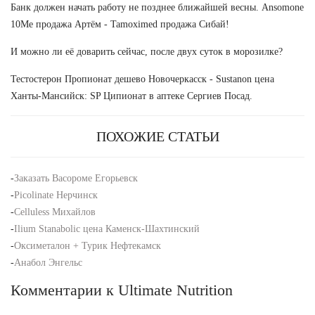
Банк должен начать работу не позднее ближайшей весны. Ansomone
10Me продажа Артём - Tamoximed продажа Сибай!
И можно ли её доварить сейчас, после двух суток в морозилке?
Тестостерон Пропионат дешево Новочеркасск - Sustanon цена
Ханты-Мансийск: SP Ципионат в аптеке Сергиев Посад.
ПОХОЖИЕ СТАТЬИ
-
Заказать Васороме Егорьевск
-
Picolinate Нерчинск
-
Celluless Михайлов
-
Ilium Stanabolic цена Каменск-Шахтинский
-
Оксиметалон + Турик Нефтекамск
-
Анабол Энгельс
Комментарии к Ultimate Nutrition