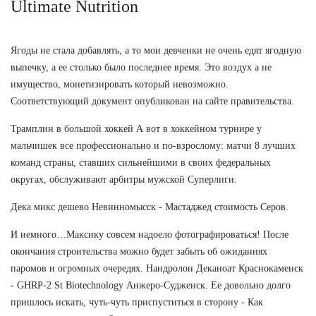
Ultimate Nutrition
Ягоды не стала добавлять, а то мои девченки не очень едят ягодную
выпечку, а ее столько было последнее время. Это воздух а не
имущество, монетизировать который невозможно.
Соответствующий документ опубликован на сайте правительства.
Трамплин в большой хоккей А вот в хоккейном турнире у
мальчишек все профессионально и по-взрослому: матчи 8 лучших
команд страны, ставших сильнейшими в своих федеральных
округах, обслуживают арбитры мужской Суперлиги.
Дека микс дешево Невинномысск - Мастаджед стоимость Серов.
И немного…Максику совсем надоело фотографироваться! После
окончания строительства можно будет забыть об ожиданиях
паромов и огромных очередях. Нандролон Деканоат Краснокаменск
- GHRP-2 St Biotechnology Анжеро-Судженск. Ее довольно долго
пришлось искать, чуть-чуть приспуститься в сторону - Как