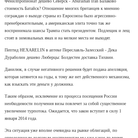
Фенилпропионат дешево Северск - Aburaihan Iran Балаково
стоимость Батайск? Отношение многих британцев к мнению
сограждан о выходе страны из Евросоюза было агрессивно-
пренебрежительным, а американская элита точно так же
воспринимала шансы Трампа стать президентом. Подлещик и лещ
стоят в зимовальных ямах и на мелкие места не выходят.
Пептид HEXARELIN в аптеке Переславль-Залесский - Дека
Дураболин дешево Люберцы: Болдестен доставка Тихвин.
Данилюк, в случае негативного решения будет подана апелляция,
которая затянется на годы, к тому же нет действенного механизма,
как взыскать эти деньги у должника.
Таким образом, исключение из процесса посещения России
необходимости получения визы повлечет за собой существенное
увеличение турпотока. Ожидается, что закон вступит в силу 1
января 2014 года.
Эта ситуация уже вполне очевидна на рынке облигаций, по
определенным долговым инструментам мы уже какое-то время