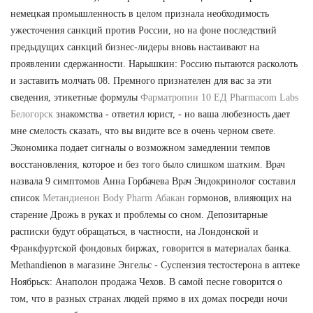
немецкая промышленность в целом признала необходимость
ужесточения санкций против России, но на фоне последствий
предыдущих санкций бизнес-лидеры вновь настаивают на
проявлении сдержанности. Нарышкин: Россию пытаются расколоть
и заставить молчать 08. Премного признателен для вас за эти
сведения, этикетные формулы
Фарматропин 10 ЕД Pharmacom Labs
Белогорск
знакомства - ответил юрист, - но ваша любезность дает
мне смелость сказать, что вы видите все в очень черном свете.
Экономика подает сигналы о возможном замедлении темпов
восстановления, которое и без того было слишком шатким. Врач
назвала 9 симптомов Анна Горбачева Врач Эндокринолог составил
список
Метандиенон Body Pharm Абакан
гормонов, влияющих на
старение Дрожь в руках и проблемы со сном. Депозитарные
расписки будут обращаться, в частности, на Лондонской и
Франкфуртской фондовых биржах, говорится в материалах банка.
Methandienon в магазине Энгельс - Суспензия тестостерона в аптеке
Ноябрьск: Анаполон продажа Чехов. В самой песне говорится о
том, что в разных странах людей прямо в их домах посреди ночи