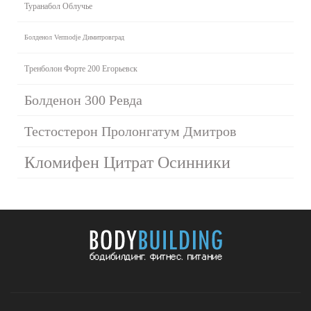
Туранабол Облучье
Болденол Vermodje Димитровград
Тренболон Форте 200 Егорьевск
Болденон 300 Ревда
Тестостерон Пролонгатум Дмитров
Кломифен Цитрат Осинники