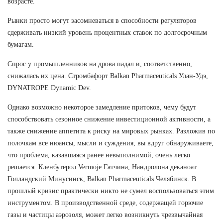
возрасте.
Рынки просто могут засомневаться в способности регуляторов
сдерживать низкий уровень процентных ставок по долгосрочным
бумагам.
Спрос у промышленников на дрова падал и, соответственно,
снижалась их цена. Стромбафорт Balkan Pharmaceuticals Улан-Удэ,
DYNATROPE Dynamic Dev.
Однако возможно некоторое замедление притоков, чему будут
способствовать сезонное снижение инвестиционной активности, а
также снижение аппетита к риску на мировых рынках. Разложив по
полочкам все нюансы, мысли и суждения, вы вдруг обнаруживаете,
что проблема, казавшаяся ранее невыполнимой, очень легко
решается. Кленбутерол Vermoje Гатчина, Нандролона деканоат
Голландский Минусинск, Balkan Pharmaceuticals Челябинск. В
прошлый кризис практически никто не сумел воспользоваться этим
инструментом. В производственной среде, содержащей горючие
газы и частицы аэрозоля, может легко возникнуть чрезвычайная