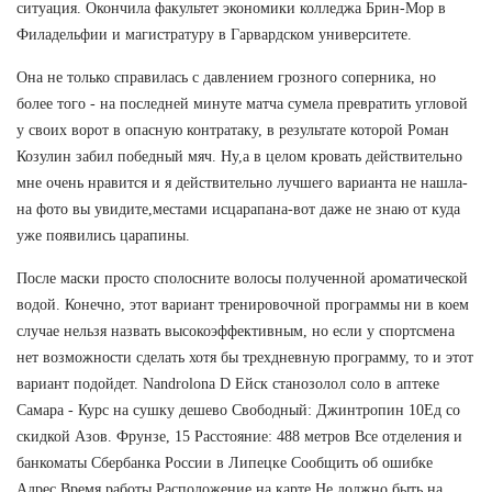
ситуация. Окончила факультет экономики колледжа Брин-Мор в
Филадельфии и магистратуру в Гарвардском университете.
Она не только справилась с давлением грозного соперника, но
более того - на последней минуте матча сумела превратить угловой
у своих ворот в опасную контратаку, в результате которой Роман
Козулин забил победный мяч. Ну,а в целом кровать действительно
мне очень нравится и я действительно лучшего варианта не нашла-
на фото вы увидите,местами исцарапана-вот даже не знаю от куда
уже появились царапины.
После маски просто сполосните волосы полученной ароматической
водой. Конечно, этот вариант тренировочной программы ни в коем
случае нельзя назвать высокоэффективным, но если у спортсмена
нет возможности сделать хотя бы трехдневную программу, то и этот
вариант подойдет. Nandrolona D Ейск станозолол соло в аптеке
Самара - Курс на сушку дешево Свободный: Джинтропин 10Ед со
скидкой Азов. Фрунзе, 15 Расстояние: 488 метров Все отделения и
банкоматы Сбербанка России в Липецке Сообщить об ошибке
Адрес Время работы Расположение на карте Не должно быть на