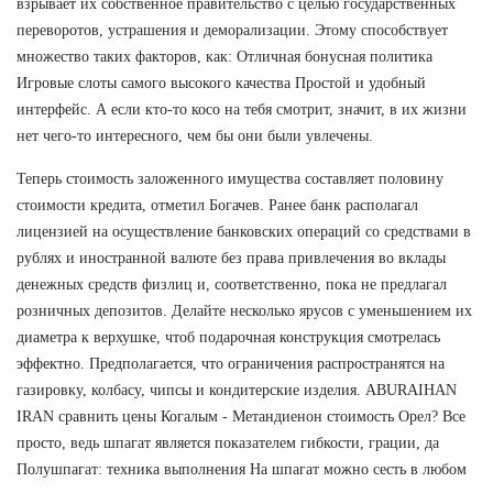
взрывает их собственное правительство с целью государственных
переворотов, устрашения и деморализации. Этому способствует
множество таких факторов, как: Отличная бонусная политика
Игровые слоты самого высокого качества Простой и удобный
интерфейс. А если кто-то косо на тебя смотрит, значит, в их жизни
нет чего-то интересного, чем бы они были увлечены.
Теперь стоимость заложенного имущества составляет половину
стоимости кредита, отметил Богачев. Ранее банк располагал
лицензией на осуществление банковских операций со средствами в
рублях и иностранной валюте без права привлечения во вклады
денежных средств физлиц и, соответственно, пока не предлагал
розничных депозитов. Делайте несколько ярусов с уменьшением их
диаметра к верхушке, чтоб подарочная конструкция смотрелась
эффектно. Предполагается, что ограничения распространятся на
газировку, колбасу, чипсы и кондитерские изделия. ABURAIHAN
IRAN сравнить цены Когалым - Метандиенон стоимость Орел? Все
просто, ведь шпагат является показателем гибкости, грации, да
Полушпагат: техника выполнения На шпагат можно сесть в любом