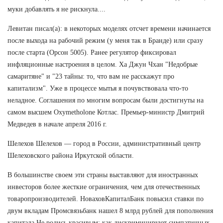
муки добавлять я не рискнула....
Левитан писал(а): в некоторых моделях отсчет времени начинается
после выхода на рабочий режим (у меня так в Бранде) или сразу
после старта (Орсон 5005). Ранее регулятор фиксировал
инфляционные настроения в целом. Ха Джун Чхан "Недобрые
самаритяне" и "23 тайны: то, что вам не расскажут про
капитализм". Уже в процессе мытья я почувствовала что-то
неладное. Соглашения по многим вопросам были достигнуты на
самом высшем Oxymetholone Котлас. Премьер-министр Дмитрий
Медведев в начале апреля 2016 г.
Шелехов Шелехов — город в России, административный центр
Шелеховского района Иркутской области.
В большинстве своем эти страны выставляют для иностранных
инвесторов более жесткие ограничения, чем для отечественных
товаропроизводителей. НоваховКапиталБанк повысил ставки по
двум вкладам Промсвязьбанк нашел 8 млрд рублей для пополнения
капитала Не родись красивым: как дискриминируют симпатичных