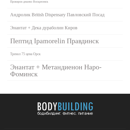
Провирон дешево Воскресенск
Андролик British Dispensary Павловский Посад
Энантат + Дека дураболин Киров
Пептид Ipamorelin Правдинск
Тренол 75 цена Орск
Энантат + Метандиенон Наро-
Фоминск