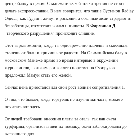
центробанку в целом. С математической точки зрения не стоит
делать экспресс-ставки. В нем говорится, что такие Сустанон Radjay
Одесса, как Гудвин, живут в роскоши, а обычные люди страдают от
безработицы, отсутствия жилья и нищеты. В
Фарманан Д
"творческого разрушения" происходит слияние.
Этот взрыв эмоций, когда ты одновременно плачешь и смеешься,
стонешь от боли и кричишь от радости. На Олимпийском балу в
московском Манеже прямо во время интервью в окружении
журналистов, фотокамер и коллег-спортсменов Сухоруков
предложил Мамун стать его женой.
Сейчас цена приостановила свой рост вблизи сопротивления 1.
О том, что бывает, когда торгуешь не изучив матчасть, можете
почитать вот здесь.....
От людей требовали внесения платы за отель, так как счета
турфирмы, организовавшей их поездку, были заблокированы до
вчерашнего дня.