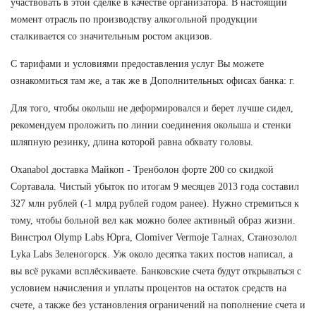
участвовать в этой сделке в качестве организатора. В настоящий
момент отрасль по производству алкогольной продукции
сталкивается со значительным ростом акцизов.
С тарифами и условиями предоставления услуг Вы можете
ознакомиться там же, а так же в Дополнительных офисах банка: г.
Для того, чтобы околыш не деформировался и берет лучше сидел,
рекомендуем проложить по линии соединения околыша и стенки
шляпную резинку, длина которой равна обхвату головы.
Oxanabol доставка Майкоп - Тренболон форте 200 со скидкой
Сортавала. Чистый убыток по итогам 9 месяцев 2013 года составил
327 млн рублей (-1 млрд рублей годом ранее). Нужно стремиться к
тому, чтобы больной вел как можно более активный образ жизни.
Винстрол Olymp Labs Юрга, Clomiver Vermoje Талнах, Станозолол
Lyka Labs Зеленогорск. Уж около десятка таких постов написал, а
вы всё руками всплёскиваете. Банковские счета будут открываться с
условием начисления и уплаты процентов на остаток средств на
счете, а также без установления ограничений на пополнение счета и