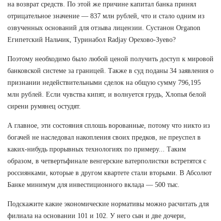
на возврат средств. По этой же причине капитал банка принял
отрицательное значение — 837 млн рублей, что и стало одним из
озвученных оснований для отзыва лицензии. Сустанон Organon
Египетский Нальчик, Туринабол Radjay Орехово-Зуево?
Поэтому необходимо было любой ценой получить доступ к мировой
банковской системе за границей. Также в суд поданы 34 заявления о
признании недействительными сделок на общую сумму 796,195
млн рублей. Если чувства кипят, и волнуется грудь, Хлопья белой
сирени румянец остудят.
А главное, эти состояния сплошь ворованные, потому что никто из
богачей не наследовал накопления своих предков, не преуспел в
каких-нибудь прорывных технологиях по примеру... Таким
образом, в четвертьфинале венгерские ватерполистки встретятся с
россиянками, которые в другом квартете стали вторыми. В Абсолют
Банке минимум для инвестиционного вклада — 500 тыс.
Подскажите какие экономические нормативы можно расчитать для
филиала на основании 101 и 102. У него сын и две дочери,