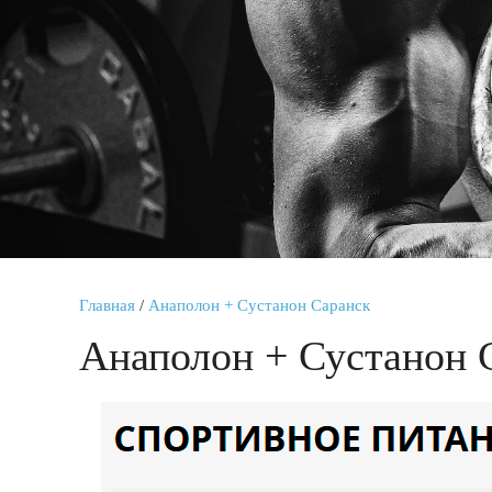
Главная
/
Анаполон + Сустанон Саранск
Анаполон + Сустанон 