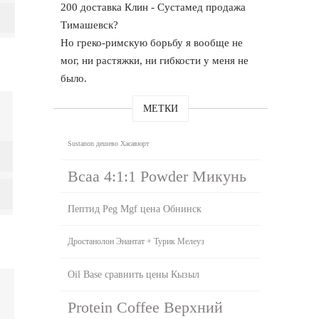
200 доставка Клин - Сустамед продажа
Тимашевск?
Но греко-римскую борьбу я вообще не
мог, ни растяжки, ни гибкости у меня не
было.
МЕТКИ
Sustanon дешево Хасавюрт
Bcaa 4:1:1 Powder Микунь
Пептид Peg Mgf цена Обнинск
Дростанолон Энантат + Турик Мелеуз
Oil Base сравнить цены Кызыл
Protein Coffee Верхний