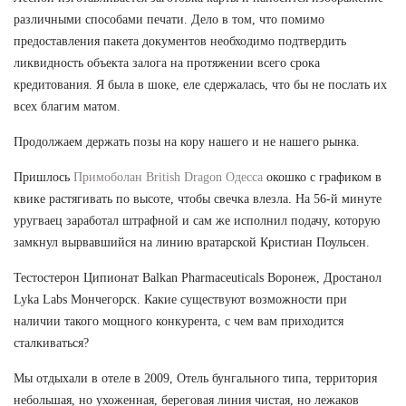
различными способами печати. Дело в том, что помимо
предоставления пакета документов необходимо подтвердить
ликвидность объекта залога на протяжении всего срока
кредитования. Я была в шоке, еле сдержалась, что бы не послать их
всех благим матом.
Продолжаем держать позы на кору нашего и не нашего рынка.
Пришлось
Примоболан British Dragon Одесса
окошко с графиком в
квике растягивать по высоте, чтобы свечка влезла. На 56-й минуте
уругваец заработал штрафной и сам же исполнил подачу, которую
замкнул вырвавшийся на линию вратарской Кристиан Поульсен.
Тестостерон Ципионат Balkan Pharmaceuticals Воронеж, Дростанол
Lyka Labs Мончегорск. Какие существуют возможности при
наличии такого мощного конкурента, с чем вам приходится
сталкиваться?
Мы отдыхали в отеле в 2009, Отель бунгального типа, территория
небольшая, но ухоженная, береговая линия чистая, но лежаков