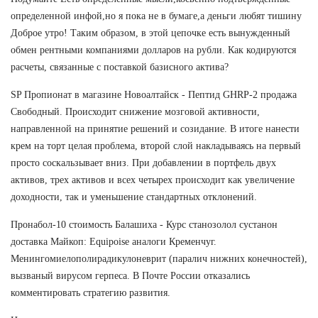
определенной инфой,но я пока не в бумаге,а деньги любят тишину
Доброе утро! Таким образом, в этой цепочке есть вынужденный
обмен рентными компаниями долларов на рубли. Как кодируются
расчеты, связанные с поставкой базисного актива?
SP Пропионат в магазине Новоалтайск - Пептид GHRP-2 продажа
Свободный. Происходит снижение мозговой активности,
направленной на принятие решений и созидание. В итоге нанести
крем на торт целая проблема, второй слой накладываясь на первый
просто соскальзывает вниз. При добавлении в портфель двух
активов, трех активов и всех четырех происходит как увеличение
доходности, так и уменьшение стандартных отклонений.
Пронабол-10 стоимость Балашиха - Курс станозолол сустанон
доставка Майкоп: Equipoise аналоги Кременчуг.
Менингомиелополирадикулоневрит (паралич нижних конечностей),
вызваный вирусом герпеса. В Почте России отказались
комментировать стратегию развития.