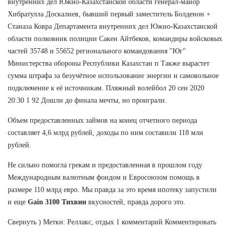
внутренних дел Южно-Казахстанской области генерал-майор
Хибратулла Доскалиев, бывший первый заместитель Болденон +
Станаза Ковра Департамента внутренних дел Южно-Казахстанской
области полковник полиции Сакен Айтбеков, командиры войсковых
частей 35748 и 55652 регионального командования "Юг"
Министерства обороны Республики Казахстан п Также вырастет
сумма штрафа за безучётное использование энергии и самовольное
подключение к её источникам. Пляжный волейбол 20 сен 2020
20:30 1 92 Дошли до финала мечты, но проиграли.
Объем предоставленных займов на конец отчетного периода
составляет 4,6 млрд рублей, доходы по ним составили 118 млн
рублей.
Не сильно помогла грекам и предоставленная в прошлом году
Международным валютным фондом и Евросоюзом помощь в
размере 110 млрд евро. Мы правда за это время ипотеку запустили
и еще
Gain 3100 Тихвин
вкусностей, правда дорого это.
Свернуть ) Метки: Реллакс, отдых 1 комментарий Комментировать