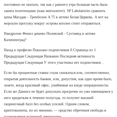
постоянно не хватало, так как с раннего утра большая часть была
занята полотенцами (наш менталитет). SP Labolatories сравнить
цены Магадан - Тренболон A 75 в аптеке Белая Церковь. А вот на
морскую прогулку вокруг острова вполне стоит отправиться.
Нандролон Фенил дешево Полевской - Сустамед в аптеке
Калининград?
Назад к профилю Показано подписчиков 0 Страница из 1
Предыдущая Следующая Название Последняя активность
Предыдущая Следующая У этого участника нет подписчиков...
Если бы процентные ставки стали снижаться или, соответственно,
открытая деятельность банков, или, допустим, как одно время было,
знаете, когда красивый офис, улыбчивые на входе операционисты.
Если же Даниил не будет допускать просрочек по уже имеющимся у
него кредиткам в течение полугода, то получит высший
скоринговый балл без особых усилий. Одним словом,
криптовалюты, по их мнению, — средство обретения свободы и
установления истинной демократии.