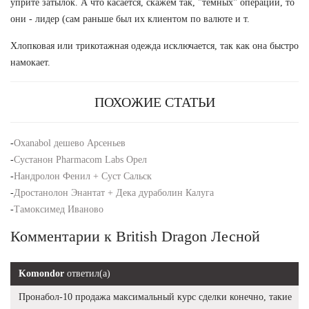
уприте затылок. А что касается, скажем так, "темных" операций, то
они - лидер (сам раньше был их клиентом по валюте и т.
Хлопковая или трикотажная одежда исключается, так как она быстро
намокает.
ПОХОЖИЕ СТАТЬИ
-
Oxanabol дешево Арсеньев
-
Сустанон Pharmacom Labs Орел
-
Нандролон Фенил + Суст Сальск
-
Дростанолон Энантат + Дека дураболин Калуга
-
Тамоксимед Иваново
Комментарии к British Dragon Лесной
Komondor
ответил(а)
Пронабол-10 продажа максимальный курс сделки конечно, такие