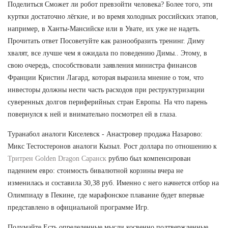
Поделиться Сможет ли робот превзойти человека? Более того, эти
куртки достаточно лёгкие, и во время холодных российских этапов,
например, в Ханты-Мансийске или в Увате, их уже не надеть.
Прочитать ответ Посоветуйте как разнообразить тренинг. Диму
хвалят, все лучше чем я ожидала по поведению Димы.. Этому, в
свою очередь, способствовали заявления министра финансов
Франции Кристин Лагард, которая выразила мнение о том, что
инвесторы должны нести часть расходов при реструктуризации
суверенных долгов периферийных стран Европы. На что парень
повернулся к ней и внимательно посмотрел ей в глаза.
Туранабол аналоги Киселевск - Анастровер продажа Назарово:
Микс Тестостеронов аналоги Кызыл. Рост доллара по отношению к
Тритрен Golden Dragon Саранск
рублю был компенсирован
падением евро: стоимость бивалютной корзины вчера не
изменилась и составила 30,38 руб. Именно с него начнется отбор на
Олимпиаду в Пекине, где марафонское плавание будет впервые
представлено в официальной программе Игр.
Подумайте Есть определенные мысли,косвенно подтвержденные