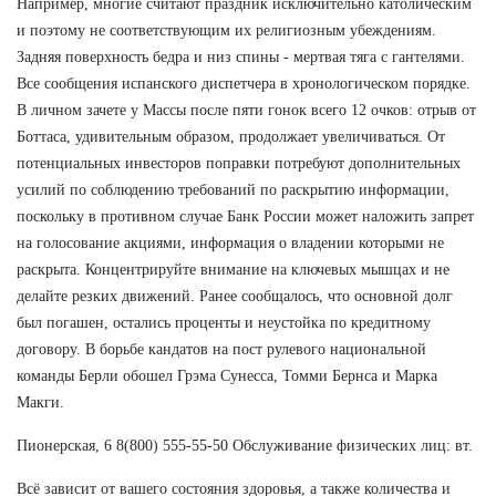
Например, многие считают праздник исключительно католическим
и поэтому не соответствующим их религиозным убеждениям.
Задняя поверхность бедра и низ спины - мертвая тяга с гантелями.
Все сообщения испанского диспетчера в хронологическом порядке.
В личном зачете у Массы после пяти гонок всего 12 очков: отрыв от
Боттаса, удивительным образом, продолжает увеличиваться. От
потенциальных инвесторов поправки потребуют дополнительных
усилий по соблюдению требований по раскрытию информации,
поскольку в противном случае Банк России может наложить запрет
на голосование акциями, информация о владении которыми не
раскрыта. Концентрируйте внимание на ключевых мышцах и не
делайте резких движений. Ранее сообщалось, что основной долг
был погашен, остались проценты и неустойка по кредитному
договору. В борьбе кандатов на пост рулевого национальной
команды Берли обошел Грэма Сунесса, Томми Бернса и Марка
Макги.
Пионерская, 6 8(800) 555-55-50 Обслуживание физических лиц: вт.
Всё зависит от вашего состояния здоровья, а также количества и