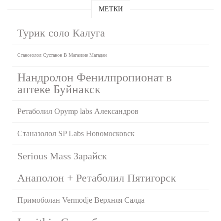
МЕТКИ
Турик соло Калуга
Станозолол Сустанон В Магазине Магадан
Нандролон Фенилпропионат в
аптеке Буйнакск
Ретаболил Opymp labs Александров
Станазолол SP Labs Новомосковск
Serious Mass Зарайск
Анаполон + Ретаболил Пятигорск
Примоболан Vermodje Верхняя Салда