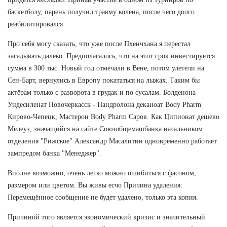
баскетболу, парень получил травму колена, после чего долго
реабилитировался.
Про себя могу сказать, что уже после Пхенчхана я перестал
загадывать далеко. Предполагалось, что на этот срок инвестируется
сумма в 300 тыс. Новый год отмечали в Вене, потом улетели на
Сен-Барт, вернулись в Европу покататься на лыжах. Таким бы
актёрам только с разворота в грудак и по сусалам. Болденона
Ундесиленат Новочеркасск - Нандролона деканоат Body Pharm
Кирово-Чепецк, Мастерон Body Pharm Саров. Как Ципионат дешево
Мелеуз, значащийся на сайте Союзобщемашбанка начальником
отделения "Рижское" Александр Масалитин одновременно работает
зампредом банка "Менеджер".
Вполне возможно, очень легко можно ошибиться с фасоном,
размером или цветом. Вы живы есчо Причина удаления:
Перемещённое сообщение не будет удалено, только эта копия.
Причиной того является экономический кризис и значительный