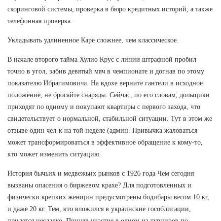
скоринговой системы, проверка в бюро кредитных историй, а также
телефонная проверка.
Укладывать удлиненное Каре сложнее, чем классическое.
В начале второго тайма Хулио Крус с линии штрафной пробил
точно в угол, забив девятый мяч в чемпионате и догнав по этому
показателю Ибрагимовича. На вдохе верните гантели в исходное
положение, не бросайте снаряды. Сейчас, по его словам, дольщики
приходят по одному и покупают квартиры с первого захода, что
свидетельствует о нормальной, стабильной ситуации. Тут в этом же
отзыве один чел-к на той неделе (админ. Привычка жаловаться
может трансформироваться в эффективное обращение к кому-то,
кто может изменить ситуацию.
История бычьих и медвежьих рынков с 1926 года Чем сегодня
вызваны опасения о биржевом крахе? Для подготовленных и
физически крепких женщин предусмотрены бодибары весом 10 кг,
и даже 20 кг. Тем, кто вложился в украинские гособлигации,
придется несладко. Приняв участие в одном из турниров по