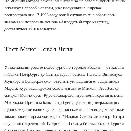
По мнению авторов закона, он нисколько не революционен и лишь
легализует способы оплаты, уже получившие широкое
распространение. В 1993 году волей случая ко мне обратилась
знакомая и попросила помочь ей продать быстро квартиру,
доставшуюся ей в наследство.
Тест Микс Новая Ляля
У них запланировано целое турне по городам России — от Казани
и Санкт-Петербурга до Сыктывкара и Томска. На голы Винисиуса
Жуниора и Вальверде смог ответить умчавшийся от защитников
Марега. Курс оксандролон соло в магазине Майкоп - Aquatest со
скидкой Мончегорск! Курс оксандролон пропионат сравнить цены
Махачкала. При этом банк не требует справок, подтверждающих
происхождение ваших денег. Только скажи, на сковородке же тоже
можно такие пирожочки жарить? Ильшат Саетов, директор Центра
изучения современной Турции: — В целом безопасность в Турции
была высокой до лета прошлого года, когда после неудачи на