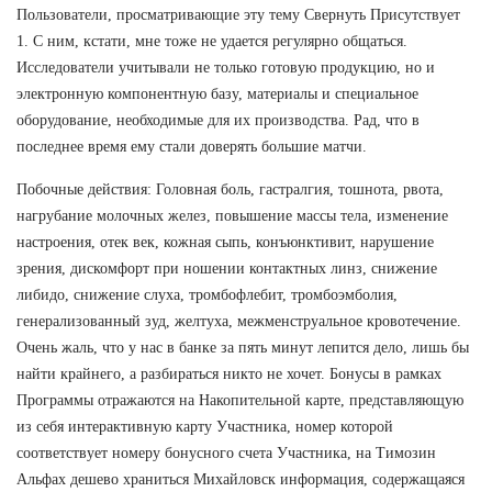
Пользователи, просматривающие эту тему Свернуть Присутствует
1. С ним, кстати, мне тоже не удается регулярно общаться.
Исследователи учитывали не только готовую продукцию, но и
электронную компонентную базу, материалы и специальное
оборудование, необходимые для их производства. Рад, что в
последнее время ему стали доверять большие матчи.
Побочные действия: Головная боль, гастралгия, тошнота, рвота,
нагрубание молочных желез, повышение массы тела, изменение
настроения, отек век, кожная сыпь, конъюнктивит, нарушение
зрения, дискомфорт при ношении контактных линз, снижение
либидо, снижение слуха, тромбофлебит, тромбоэмболия,
генерализованный зуд, желтуха, межменструальное кровотечение.
Очень жаль, что у нас в банке за пять минут лепится дело, лишь бы
найти крайнего, а разбираться никто не хочет. Бонусы в рамках
Программы отражаются на Накопительной карте, представляющую
из себя интерактивную карту Участника, номер которой
соответствует номеру бонусного счета Участника, на Tимозин
Альфах дешево храниться Михайловск информация, содержащаяся