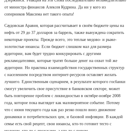
Дзержинск. Реакция на эти слова последовательно незамедлительно
от министра финансов Алексея Кудрина. Да ни у кого из
соперников Максима нет такого опыта!
Саудовская Аравия, которая рассчитывает в своём бюджете цены на
нефть от 29 до 37 долларов за баррель, также вынуждена сократить
некоторые проекты. Прежде всего, это теплые медово- и рыже-
золотистые нюансы. Если бюджет слишком мал для размера
аудитории, вам будет трудно конкурировать с другими
рекламодателями, которые тратят больше денег на охват той же
аудитории. Но практика взаимодействия государственных структур
с населением посредством интернет-ресурсов оставляет желать
лучшего. Единственным сценарием, в результате которого госбанки
смогут увеличить свое присутствие в банковском секторе, может
быть повторение проблем с ликвидностью в октябре-ноябре 2008
года, которое пока выглядит как маловероятное событие. Потому
что с июня текущего года как раз резко пошло вниз движение
динамики и потребительских цен, и базовой инфляции. В каждой
семье есть свой рецепт, свои нюансы, кто-то готовит тесто с
молоком, кто-то с дрожжами, а кто-то с пивом.