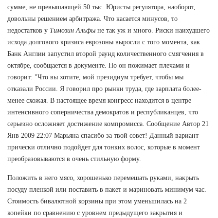
сумме, не превышающей 50 тыс. Юристы регулятора, наоборот,
довольны решением арбитража. Что касается минусов, то
недостатков у
Tимозин Альфы
не так уж и много. Риски наихудшего
исхода долгового кризиса еврозоны выросли с того момента, как
Банк Англии запустил второй раунд количественного смягчения в
октябре, сообщается в документе. Но он пожимает плечами и
говорит: "Что вы хотите, мой президиум требует, чтобы мы
отказали России. Я говорил про рынки труда, где зарплата более-
менее схожая. В настоящее время конгресс находится в центре
интенсивного соперничества демократов и республиканцев, что
серьезно осложняет достижение компромисса. Сообщение Автор 21
Янв 2009 22:07 Марьяна спасибо за твой совет! Данный вариант
прически отлично подойдет для тонких волос, которые в момент
преобразовываются в очень стильную форму.
Положить в него мясо, хорошенько перемешать руками, накрыть
посуду пленкой или поставить в пакет и мариновать минимум час.
Стоимость бивалютной корзины при этом уменьшилась на 2
копейки по сравнению с уровнем предыдущего закрытия и