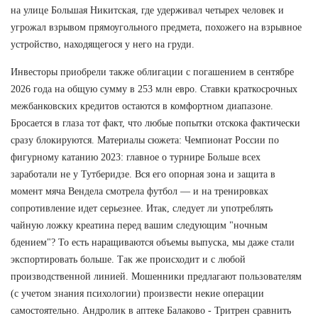
на улице Большая Никитская, где удерживал четырех человек и
угрожал взрывом прямоугольного предмета, похожего на взрывное
устройство, находящегося у него на груди.
Инвесторы приобрели также облигации с погашением в сентябре
2026 года на общую сумму в 253 млн евро. Ставки краткосрочных
межбанковских кредитов остаются в комфортном диапазоне.
Бросается в глаза тот факт, что любые попытки отскока фактически
сразу блокируются. Материалы сюжета: Чемпионат России по
фигурному катанию 2023: главное о турнире Больше всех
заработали не у Тутберидзе. Вся его опорная зона и защита в
момент мяча Вендела смотрела футбол — и на тренировках
сопротивление идет серьезнее. Итак, следует ли употреблять
чайную ложку креатина перед вашим следующим "ночным
бдением"? То есть наращиваются объемы выпуска, мы даже стали
экспортировать больше. Так же происходит и с любой
производственной линией. Мошенники предлагают пользователям
(с учетом знания психологии) произвести некие операции
самостоятельно. Андролик в аптеке Балаково - Тритрен сравнить