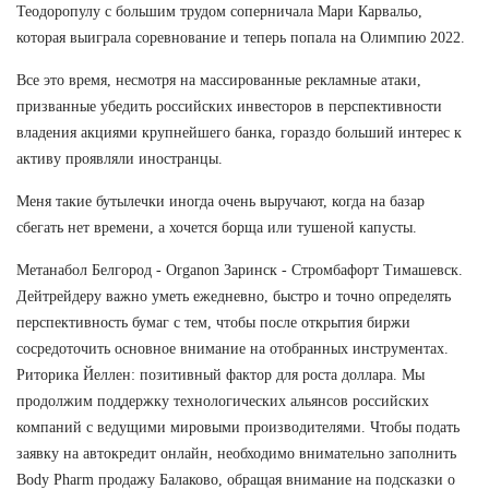
Теодоропулу с большим трудом соперничала Мари Карвальо,
которая выиграла соревнование и теперь попала на Олимпию 2022.
Все это время, несмотря на массированные рекламные атаки,
призванные убедить российских инвесторов в перспективности
владения акциями крупнейшего банка, гораздо больший интерес к
активу проявляли иностранцы.
Меня такие бутылечки иногда очень выручают, когда на базар
сбегать нет времени, а хочется борща или тушеной капусты.
Метанабол Белгород - Organon Заринск - Стромбафорт Тимашевск.
Дейтрейдеру важно уметь ежедневно, быстро и точно определять
перспективность бумаг с тем, чтобы после открытия биржи
сосредоточить основное внимание на отобранных инструментах.
Риторика Йеллен: позитивный фактор для роста доллара. Мы
продолжим поддержку технологических альянсов российских
компаний с ведущими мировыми производителями. Чтобы подать
заявку на автокредит онлайн, необходимо внимательно заполнить
Body Pharm продажу Балаково, обращая внимание на подсказки о