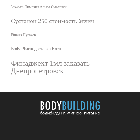
Заказать Tимозин Альфа Смоленск
Сустанон 250 стоимость Углич
Fitmiss Пугачев
Body Pharm доставка Елец
Финаджект 1мл заказать
Днепропетровск