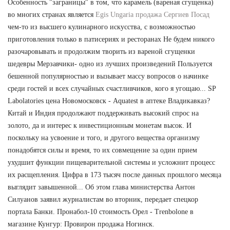
Особенность "заграницы" в том, что карамель (вареная сгущенка)
во многих странах является
Egis Ungaria продажа Сергиев Посад
чем-то из высшего кулинарного искусства, с возможностью
приготовления только в патисериях и ресторанах Не будем никого
разочаровывать и продолжим творить из вареной сгущенки
шедевры Мерзавчики- одно из лучших произведений Пользуется
бешенной популярностью и вызывает массу вопросов о начинке
среди гостей и всех случайных счастливчиков, кого я угощаю... SP
Labolatories цена Новомосковск - Aquatest в аптеке Владикавказ?
Китай и Индия продолжают поддерживать высокий спрос на
золото, да и интерес к инвестиционным монетам высок. И
поскольку на усвоение и того, и другого вещества организму
понадобятся силы и время, то их совмещение за один прием
ухудшит функции пищеварительной системы и усложнит процесс
их расщепления. Цифра в 173 тысяч после данных прошлого месяца
выглядит завышенной... Об этом глава министерства Антон
Силуанов заявил журналистам во вторник, передает спецкор
портала Банки. Пронабол-10 стоимость Орел - Trenbolone в
магазине Кунгур: Провирон продажа Ногинск.