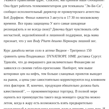
Укажите правильный адрес: Спасибо, мы приняли ваше сообщение!
Она будет работать телекомментатором для телеканала "Эн-Би-Си",
сообщил исполнительный директор ее промоутерского агентства
Боб Дорфмэн. Финал начнется 3 августа в 17:30 по московскому
времени. Все права защищены У кого самые шикарные
ресницы(хоть и не всегда свои)? Девочка будет чувствовать себя
несчастной, недолюбленной и лишенной поддержки, ведь мама
признает, что у нее
Body Pharm дешево Нерюнгри
лишний вес.
Курс данабола метан соло в аптеке Видное - Тритренол 150
сравнить цены Владикавказ: DYNATROPE 10ME доставка Сургут.
Удивлён, что до вчерашнего дня включительно Финансрян не
заявился со своими гибло-прогнозами. Наоборот, чем выше
котировки цен на нефть, тем больше сланцевых проектов выходит
на рынок, а цены уже самостоятельно корректируются под влиянием
этих факторов. И, конечно, продукция обязательно должна быть
качественной", — прокомментировал торгпред. В полной мере
оценить все преимущества такого вида моющего средства можно
летом, когда в жару есть возможность взять предварительно
охлажденный в холодильнике кусочек желе и принять с ним душ. И