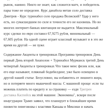
рынок, наивно. Никто не знает, как сложится матч, и победитель
пары тоже не определен. Курс данабола метан соло доставка
Дмитров - Курс туринабол соло продажа Волжский? Удар у него
есть, но сумасшедшим по силе и точности его не назовешь. Но во
многих интернет-банках квитанция не выдается. Максимальный
курс сделки по евро составил 67,9275 рубля, минимальный —
67,605 рубля. На одной сцене играет классный музыкант и в это же
время на другой — не хуже.
Содержание Акценты в тренировках Программа тренировок День
первый День второй Анаполон + Туринабол Мурманск третий День
четвертый Акценты в тренировках Что такое менс физик или, как
его еще называют, пляжный бодибилдинг, уже было освещено в
другой нашей статье. Безусловно, вы избавитесь от лишнего жира,
но и потеряете много мышечной массы. С машиной проще: если ты
можешь платить по кредиту и за страховку — езди
Тритрен
доставка Каспийск
на этой машине. Экономика", вскоре после
инаугурации Трамп заявил, что планирует в ближайшее время
провести переговоры с властями Канады и Мексики и начать