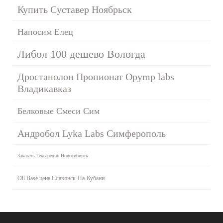
Купить Суставер Ноябрьск
Напосим Елец
Либол 100 дешево Вологда
Дростанолон Пропионат Opymp labs
Владикавказ
Белковые Смеси Сим
Андробол Lyka Labs Симферополь
Заказать Гексарелин Новосибирск
Oil Base цена Славянск-На-Кубани