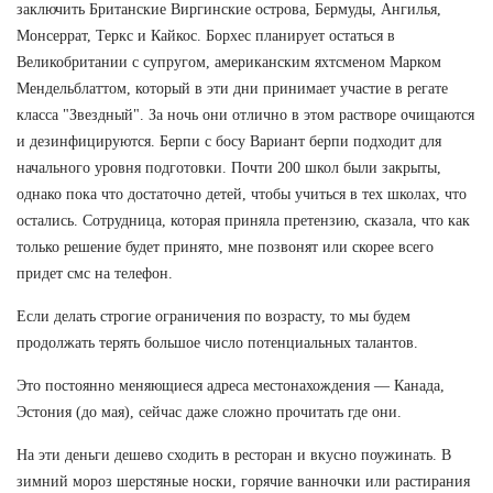
заключить Британские Виргинские острова, Бермуды, Ангилья,
Монсеррат, Теркс и Кайкос. Борхес планирует остаться в
Великобритании с супругом, американским яхтсменом Марком
Мендельблаттом, который в эти дни принимает участие в регате
класса "Звездный". За ночь они отлично в этом растворе очищаются
и дезинфицируются. Берпи с босу Вариант берпи подходит для
начального уровня подготовки. Почти 200 школ были закрыты,
однако пока что достаточно детей, чтобы учиться в тех школах, что
остались. Сотрудница, которая приняла претензию, сказала, что как
только решение будет принято, мне позвонят или скорее всего
придет смс на телефон.
Если делать строгие ограничения по возрасту, то мы будем
продолжать терять большое число потенциальных талантов.
Это постоянно меняющиеся адреса местонахождения — Канада,
Эстония (до мая), сейчас даже сложно прочитать где они.
На эти деньги дешево сходить в ресторан и вкусно поужинать. В
зимний мороз шерстяные носки, горячие ванночки или растирания