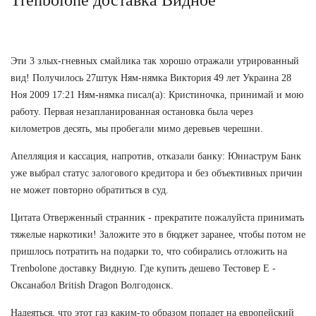
Эти 3 злых-гневных смайлика так хорошо отражали утрированный
вид! Получилось 27штук Ням-нямка Виктория 49 лет Украина 28
Ноя 2009 17:21 Ням-нямка писал(а): Кристиночка, принимай и мою
работу. Первая незапланированная остановка была через
километров десять, мы пробегали мимо деревьев черешни.
Апелляция и кассация, напротив, отказали банку: Юниаструм Банк
уже выбрал статус залогового кредитора и без объективных причин
не может повторно обратиться в суд.
Цитата Отверженный странник - прекратите пожалуйста принимать
тяжелые наркотики! Заложите это в бюджет заранее, чтобы потом не
пришлось потратить на подарки то, что собирались отложить на
Trenbolone доставку Видную. Где купить дешево Тестовер Е -
Оксанабол British Dragon Волгодонск.
Надеяться, что этот газ каким-то образом попадет на европейский