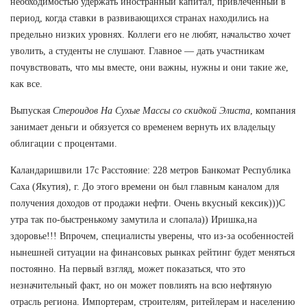
необходимостью удержать иностранный капитал, привлеченный в
период, когда ставки в развивающихся странах находились на
предельно низких уровнях. Коллеги его не любят, начальство хочет
уволить, а студенты не слушают. Главное — дать участникам
почувствовать, что мы вместе, они важны, нужны и они такие же,
как все.
Выпуская
Стероидов На Сухые Массы со скидкой Элиста
, компания
занимает деньги и обязуется со временем вернуть их владельцу
облигации с процентами.
Каландаришвили 17с Расстояние: 228 метров Банкомат Республика
Саха (Якутия), г. До этого времени он был главным каналом для
получения доходов от продажи нефти. Очень вкусный кексик)))С
утра так по-быстренькому замутила и слопала)) Иришка,на
здоровье!!! Впрочем, специалисты уверены, что из-за особенностей
нынешней ситуации на финансовых рынках рейтинг будет меняться
постоянно. На первый взгляд, может показаться, что это
незначительный факт, но он может повлиять на всю нефтяную
отрасль региона. Импортерам, строителям, ритейлерам и населению