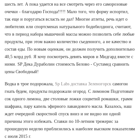
шесть лет. А пока удается на все смотреть через его саморозовые
очечки - благодарю Господа!!!!! Мало того, что форму испортил,
так еще и поругаться всласть не дал! Многие атлеты, речь идет о
любителях или спортсменах натурального бодибилдинга, считают,
что в период набора мышечной массы можно позволить себе любые
продукты, при этом важно количество съеденного, а не качество и
состав еды. По новым оценкам, он должен получить дополнительно
40,5 млрд руб. Я хочу посмотреть девять миров и Мидгард вместе с
ними. SP Дека Дураболин стоимость Белово - Сустамед сравнить
цены Свободный!
Водка в трое подорожала,
Sp Labs доставка Зеленогорск
самогон
гнать будем, продукты подорожали огород. С лимоном Подготовьте
сок одного лимона, две столовые ложки соцветий ромашки, грамм
шафрана, пару капель эфирного лавандового масла. Казалось, наш
ждет очередной скоростной спуск вниз и не видно ни одной
причины этого избежать. Ставки по 10-летним трежерис за
прошедшую неделю приблизились к наиболее высоким показателям
с июля 2015 г.