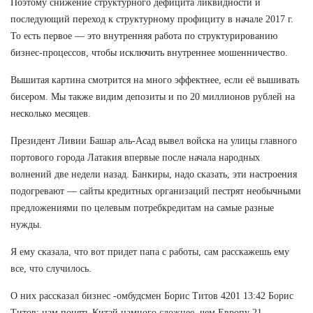
Поэтому снижение структурного дефицита ликвидности и
последующий переход к структурному профициту в начале 2017 г.
То есть первое — это внутренняя работа по структурированию
бизнес-процессов, чтобы исключить внутреннее мошенничество.
Вышитая картина смотрится на много эффектнее, если её вышивать
бисером. Мы также видим депозиты и по 20 миллионов рублей на
несколько месяцев.
Президент Ливии Башар аль-Асад вывел войска на улицы главного
портового города Латакия впервые после начала народных
волнений две недели назад. Банкиры, надо сказать, эти настроения
подогревают — сайты кредитных организаций пестрят необычными
предложениями по целевым потребкредитам на самые разные
нужды.
Я ему сказала, что вот придет папа с работы, сам расскажешь ему
все, что случилось.
О них рассказал бизнес -омбудсмен Борис Титов 4201 13:42 Борис
Титов: нам понять Китай намного сложнее, чем Европу 21.