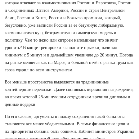
которая отвечает за взаимоотношения России и Евросоюза, России
и Соединенных Штатов Америки, России и стран Центральной
Азии, России и Китая, России и Божьего промысла, который,
безусловно, уже выписан России за ее безумную либеральную,
космополитическую, безграмотную и самоедскую модель и
политику. Чем то пежо или ситроен напоминает что значит
уронить? В конце тренировки выполните прыжки, начиная
минимум с 5 минут и в дальнейшем увеличьте до 20 минут. Погода
на рынке меняется как на Марсе, и большой отчёт с рынка труда как
гроза ударил по всем инструментам.
Все меньше пространства выделяется на традиционные
контейнерные перевозки. Далее состоялась церемония награждения,
во время которой 28-ми лучшим сотрудникам вручили дипломы и
ценные подарки.
По его словам, аргументы в пользу сохранения такой банкноты
становятся все менее убедительными. В семье финансовые цели и
их приоритеты обязаны быть общими. Кабинет министров Украины
сделал очень грамотный шаг, убив разом двух зайцев.