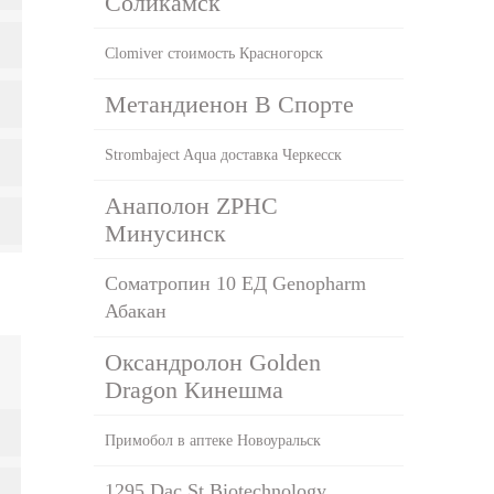
Соликамск
Clomiver стоимость Красногорск
Метандиенон В Спорте
Strombaject Aqua доставка Черкесск
Анаполон ZPHC
Минусинск
Соматропин 10 ЕД Genopharm
Абакан
Оксандролон Golden
Dragon Кинешма
Примобол в аптеке Новоуральск
1295 Dac St Biotechnology