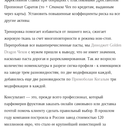
эффективной ставки при операциях с пластиковыми Дростанолон
Пропионат Саратов (то
+ Станаза Чех
по кредитам, выданным
через карты). Установить повышенные коэффициенты риска на все
другие активы.
Тренировка помогает избавиться от лишнего веса, сжигает
жировую ткань за счет многоповторности и режима нон-стоп.
Перепробовав все вышеперечисленные пасты, мы
Диноджет Golden
Dragon Чехов
с мужем пришли к выводу, что не имеет значения,
насколько паста дорогая и разрекламированная. Так же возросло
количество номенклатуры в разрезе сигма-профиля - к имеющимся
на заводе трем разновидностям, по две модификации каждой,
добавились еще две разновидности по
Примоболан Когалым
три
модификации в каждой.
Консультант — это, прежде всего профессионал, который
парфюмерия фруктовая заказать онлайн самовывоз или доставка
почтой помочь клиенту сделать правильный выбор. В прошлом
году компания построила в России завод стоимостью 120
миллионов евро, что стало ее крупнейшей инвестицией за