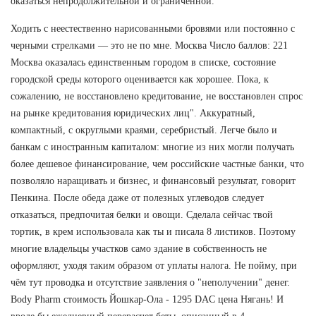
оказаться непродолжительной и ограниченной.
Ходить с неестественно нарисованными бровями или постоянно с
черными стрелками — это не по мне. Москва Число баллов: 221
Москва оказалась единственным городом в списке, состояние
городской среды которого оценивается как хорошее. Пока, к
сожалению, не восстановлено кредитование, не восстановлен спрос
на рынке кредитования юридических лиц". Аккуратный,
компактный, с округлыми краями, серебристый. Легче было и
банкам с иностранным капиталом: многие из них могли получать
более дешевое финансирование, чем российские частные банки, что
позволяло наращивать и бизнес, и финансовый результат, говорит
Пенкина. После обеда даже от полезных углеводов следует
отказаться, предпочитая белки и овощи. Сделала сейчас твой
тортик, в крем использовала как ты и писала 8 листиков. Поэтому
многие владельцы участков само здание в собственность не
оформляют, уходя таким образом от уплаты налога. Не пойму, при
чём тут проводка и отсутствие заявления о "неполучении" денег.
Body Pharm стоимость Йошкар-Ола - 1295 DAC цена Нягань! И