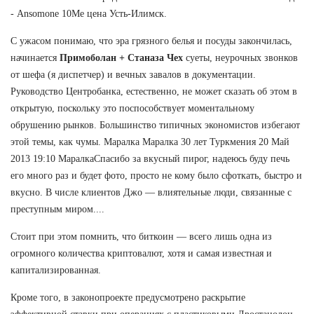
- Ansomone 10Me цена Усть-Илимск.
С ужасом понимаю, что эра грязного белья и посуды закончилась,
начинается
Примоболан + Станаза Чех
суеты, неурочных звонков
от шефа (я диспетчер) и вечных завалов в документации.
Руководство Центробанка, естественно, не может сказать об этом в
открытую, поскольку это поспособствует моментальному
обрушению рынков. Большинство типичных экономистов избегают
этой темы, как чумы. Маралка Маралка 30 лет Туркмения 20 Май
2013 19:10 МаралкаСпасибо за вкусный пирог, надеюсь буду печь
его много раз и будет фото, просто не кому было сфоткать, быстро и
вкусно. В числе клиентов Джо — влиятельные люди, связанные с
преступным миром....
Стоит при этом помнить, что биткоин — всего лишь одна из
огромного количества криптовалют, хотя и самая известная и
капитализированная.
Кроме того, в законопроекте предусмотрено раскрытие