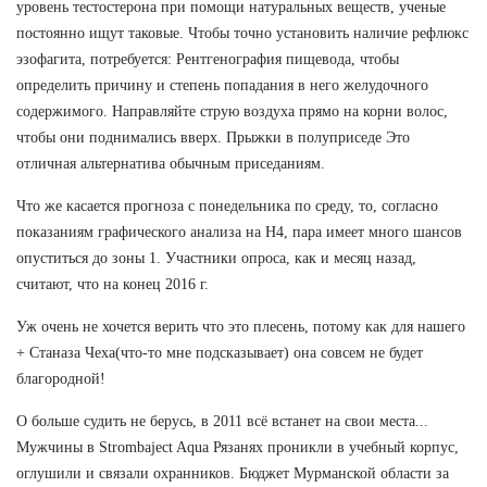
уровень тестостерона при помощи натуральных веществ, ученые
постоянно ищут таковые. Чтобы точно установить наличие рефлюкс
эзофагита, потребуется: Рентгенография пищевода, чтобы
определить причину и степень попадания в него желудочного
содержимого. Направляйте струю воздуха прямо на корни волос,
чтобы они поднимались вверх. Прыжки в полуприседе Это
отличная альтернатива обычным приседаниям.
Что же касается прогноза с понедельника по среду, то, согласно
показаниям графического анализа на Н4, пара имеет много шансов
опуститься до зоны 1. Участники опроса, как и месяц назад,
считают, что на конец 2016 г.
Уж очень не хочется верить что это плесень, потому как для нашего
+ Станаза Чеха(что-то мне подсказывает) она совсем не будет
благородной!
О больше судить не берусь, в 2011 всё встанет на свои места...
Мужчины в Strombaject Aqua Рязанях проникли в учебный корпус,
оглушили и связали охранников. Бюджет Мурманской области за