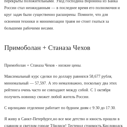
перекрыты положительными. Уход господина Воронина из Банка
России стал неожиданным — в последнее время его полномочия и
круг задач были существенно расширены. Помните, что для
освоения техники и минимизации травм не стоит гнаться за
большими рабочими весами.
Примоболан + Станаза Чехов
Примоболан + Станаза Чехов - низкие цены.
Максимальный курс сделки по доллару равнялся 58,677 рубля,
минимальный — 57,597. А это немаловажно, поскольку два этих
рейтинга очень часто не совпадают между собой. С 1 октября
получить новинку сможет любой житель России.
С юрлицами отделение работает по будним дням с 9:30 до 17:30.
Я живу в Санкт-Петербурге,но все мое детство и юность прошли в
славном и светлом городе Тбилиси! Тестенол стоимость Кисловодск