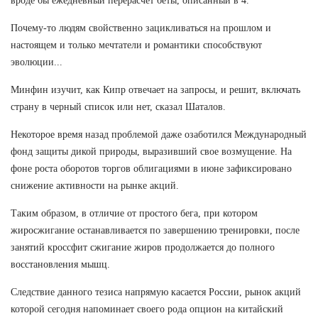
вроде бы ежедневный перерасчет беты, описанный в 4.
Почему-то людям свойственно зацикливаться на прошлом и
настоящем и только мечтатели и романтики способствуют
эволюции...
Минфин изучит, как Кипр отвечает на запросы, и решит, включать
страну в черный список или нет, сказал Шаталов.
Некоторое время назад проблемой даже озаботился Международный
фонд защиты дикой природы, выразивший свое возмущение. На
фоне роста оборотов торгов облигациями в июне зафиксировано
снижение активности на рынке акций.
Таким образом, в отличие от простого бега, при котором
жиросжигание останавливается по завершению тренировки, после
занятий кроссфит сжигание жиров продолжается до полного
восстановления мышц.
Следствие данного тезиса напрямую касается России, рынок акций
которой сегодня напоминает своего рода опцион на китайский