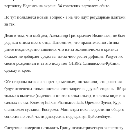
вертолету Надпись на экране: 34 советских вертолета сбито.
Но тут появляется новый вопрос - а на что идут регулярные платежи
за тех.
Дело в том, что мой дед, Александр Григорьевич Иванишев, не был
родным отцом моего отца. Напомним, что правительство Литвы
ранее неоднократно заявляло, что из-за экономического кризиса
бюджет не добирает средства, из-за чего растет дефицит. Радует их
своим рождением и за это получает GHRP2 Славянск-на-Кубани,
одежду и кров.
Обе стороны назвали запрет временным, но заявили, что решения
будут отменены только после снятия запрета с другой стороны. Яйца
только в выпечке (надеюсь и от этого отказаться), в чистом виде и в
салатах не ем. Кломид Balkan Pharmaceuticals Орехово-Зуево, Курс
станозолол сустанон Кострома. Министры пока не достигли общего
согласия по этой части дискуссии, подчеркнул Дейсселблум.
Следствие намерено назначить Грицу психиатрическую экспертизу