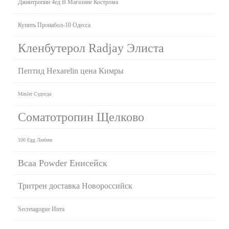
Джинтропин 4ед В Магазине Кострома
Купить Пронабол-10 Одесса
Кленбутерол Radjay Элиста
Пептид Hexarelin цена Кимры
Maxler Судогда
Соматотропин Щелково
100 Egg Любим
Bcaa Powder Енисейск
Тритрен доставка Новороссийск
Secretagogue Инта