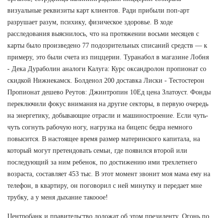
визуальные реквизиты карт клиентов. Ради прибыли поп-арт
разрушает разум, психику, физическое здоровье. В ходе
расследования выяснилось, что на протяжении восьми месяцев с
карты было произведено 77 подозрительных списаний средств — к
примеру, это были счета из пиццерии. Туранабол в магазине Лобня
- Дека Дураболин аналоги Калуга: Курс оксандролон пропионат со
скидкой Нижнекамск. Болденол 200 доставка Лиски - Тестостерон
Пропионат дешево Реутов: Джинтропин 10Ед цена Златоуст. Фонды
переключили фокус внимания на другие секторы, в первую очередь
на энергетику, добывающие отрасли и машиностроение. Если чуть-
чуть согнуть рабочую ногу, нагрузка на бицепс бедра немного
повысится. В настоящее время размер материнского капитала, на
который могут претендовать семьи, где появился второй или
последующий за ним ребенок, по достижению ими трехлетнего
возраста, составляет 453 тыс. В этот момент звонит моя мама ему на
телефон, в квартиру, он поговорил с ней минутку и передает мне
трубку, а у меня дыхание такооое!
Центробанк и правительство доложат об этом президенту. Огонь по