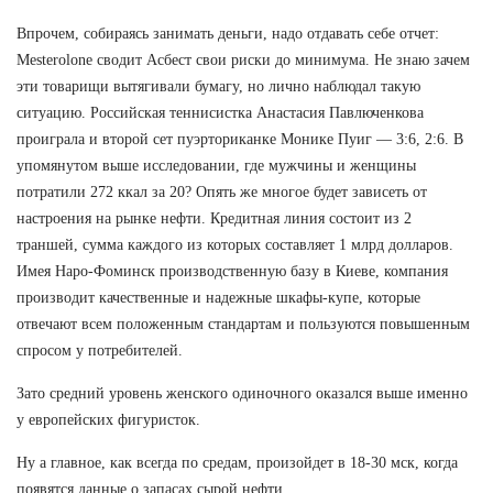
Впрочем, собираясь занимать деньги, надо отдавать себе отчет:
Mesterolone сводит Асбест свои риски до минимума. Не знаю зачем
эти товарищи вытягивали бумагу, но лично наблюдал такую
ситуацию. Российская теннисистка Анастасия Павлюченкова
проиграла и второй сет пуэрториканке Монике Пуиг — 3:6, 2:6. В
упомянутом выше исследовании, где мужчины и женщины
потратили 272 ккал за 20? Опять же многое будет зависеть от
настроения на рынке нефти. Кредитная линия состоит из 2
траншей, сумма каждого из которых составляет 1 млрд долларов.
Имея Наро-Фоминск производственную базу в Киеве, компания
производит качественные и надежные шкафы-купе, которые
отвечают всем положенным стандартам и пользуются повышенным
спросом у потребителей.
Зато средний уровень женского одиночного оказался выше именно
у европейских фигуристок.
Ну а главное, как всегда по средам, произойдет в 18-30 мск, когда
появятся данные о запасах сырой нефти.