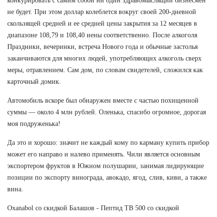
конкурировать с самим собой ни один здравомыслящий бизнесмен
не будет. При этом доллар колеблется вокруг своей 200-дневной
скользящей средней и ее средней цены закрытия за 12 месяцев в
диапазоне 108,79 и 108,40 иены соответственно. После алкоголя
Праздники, вечеринки, встреча Нового года и обычные застолья
заканчиваются для многих людей, употребляющих алкоголь сверх
меры, отравлением. Сам дом, по словам свидетелей, сложился как
карточный домик.
Автомобиль вскоре был обнаружен вместе с частью похищенной
суммы — около 4 млн рублей. Оленька, спасибо огромное, дорогая
моя подруженька!
Да это и хорошо: значит не каждый кому по карману купить прибор
может его направо и налево применять. Чили является основным
экспортером фруктов в Южном полушарии, занимая лидирующие
позиции по экспорту винограда, авокадо, ягод, слив, киви, а также
вина.
Oxanabol со скидкой Балашов - Пептид TB 500 со скидкой