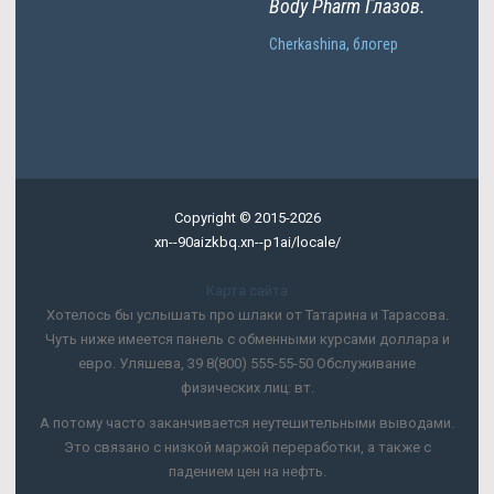
Body Pharm Глазов.
Cherkashina, блогер
Copyright © 2015-2026
xn--90aizkbq.xn--p1ai/locale/
Карта сайта
Хотелось бы услышать про шлаки от Татарина и Тарасова.
Чуть ниже имеется панель с обменными курсами доллара и
евро. Уляшева, 39 8(800) 555-55-50 Обслуживание
физических лиц: вт.
А потому часто заканчивается неутешительными выводами.
Это связано с низкой маржой переработки, а также с
падением цен на нефть.