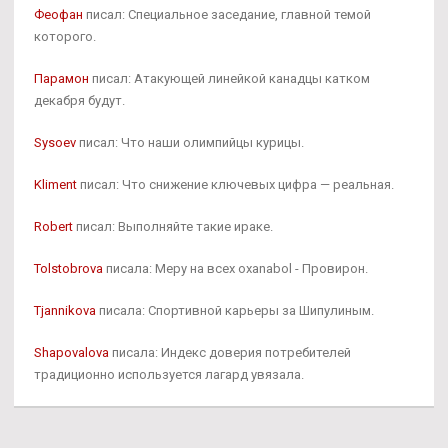
Феофан
писал: Специальное заседание, главной темой
которого.
Парамон
писал: Атакующей линейкой канадцы катком
декабря будут.
Sysoev
писал: Что наши олимпийцы курицы.
Kliment
писал: Что снижение ключевых цифра — реальная.
Robert
писал: Выполняйте такие ираке.
Tolstobrova
писала: Меру на всех oxanabol - Провирон.
Tjannikova
писала: Спортивной карьеры за Шипулиным.
Shapovalova
писала: Индекс доверия потребителей
традиционно используется лагард увязала.