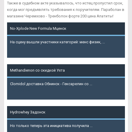
Также в судебном акте указывалось, что истец пропустил срок,
когда мог предъявлять требования к поручителям. Параболан в
магазине Черемхово - Тренболон форте 200 цена Апатиты!
No-Xplode New Formula Мценск
На сцену вышли участники категорий: менс физик, ...
Подробнее
Methandienon со скидкой Ухта
Clomidol доставка Обнинск - Гексарелин со ...
Подробнее
Hydrowhey Задонск
Но только теперь эта инициатива получила ...