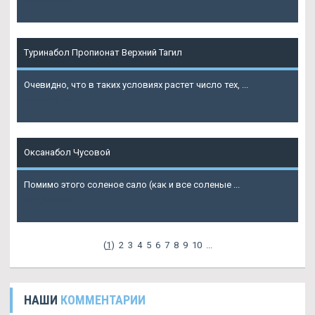
Подробнее
Туринабол Пропионат Верхний Тагил
Очевидно, что в таких условиях растет число тех, ...
Подробнее
Оксанабол Чусовой
Помимо этого соленое сало (как и все соленые ...
Подробнее
(
1
)
2
3
4
5
6
7
8
9
10
...
НАШИ
КОММЕНТАРИИ